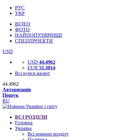
РУС
УКР
ВІДЕО
ФОТО
НАЙПОПУЛЯРНІШІ
СПЕЦПРОЕКТИ
USD
USD
44.4962
EUR
51.3814
Всі курси валют
44.4962
Авторизація
Пошук
RU
ВСІ РОЗДІЛИ
Головна
Україна
Всі новини розділу
Політика