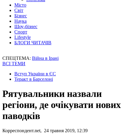
Місто
Світ
Бізнес
Наука
Шоу-бізнес
Спорт
Lifestyle
БЛОГИ ЧИТАЧІВ
СПЕЦТЕМА:
Війна в Ірані
ВСІ ТЕМИ
Вступ України в ЄС
Теракт в Барселоні
Рятувальники назвали
регіони, де очікувати нових
паводків
Корреспондент.net, 24 травня 2019, 12:39