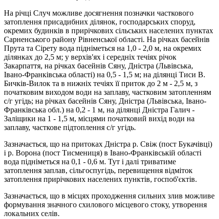
На річці Случ можливе досягнення позначки часткового
затоплення присадибних ділянок, господарських споруд,
окремих будинків в прирічкових сільських населених пунктах
Сарненського району Рівненської області. На річках басейнів
Прута та Сірету вода підніметься на 1,0 - 2,0 м, на окремих
ділянках до 2,5 м; у верхів'ях і середніх течіях річок
Закарпаття, на річках басейнів Сяну, Дністра (Львівська,
Івано-Франківська області) на 0,5 - 1,5 м; на ділянці Тиси В.
Бичків-Вилок та в нижніх течіях її приток до 2 м - 2,5 м, з
початковим виходом води на заплаву, частковим затопленням
с/г угідь; на річках басейнів Сяну, Дністра (Львівська, Івано-
Франківська обл.) на 0,2 - 1 м, на ділянці Дністра Галич -
Заліщики на 1 - 1,5 м, місцями початковий вихід води на
заплаву, часткове підтоплення с/г угідь.
Зазначається, що на притоках Дністра р. Свіж (пост Букачівці)
і р. Ворона (пост Тисмениця) в Івано-Франківській області
вода підніметься на 0,1 - 0,6 м. Тут і далі триватиме
затоплення заплав, сільгоспугідь, перевищення відміток
затоплення прирічкових населених пунктів, госпоб'єктів.
Зазначається, що в місцях проходження сильних злив можливе
формування значного схилового місцевого стоку, утворення
локальних селів.