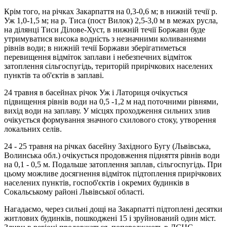
Крім того, на річках Закарпаття на 0,3-0,6 м; в нижній течії р.
Уж 1,0-1,5 м; на р. Тиса (пост Вилок) 2,5-3,0 м в межах русла,
на ділянці Тиси Ділове-Хуст, в нижній течії Боржави буде
утримуватися висока водність з незначними коливаннями
рівнів води; в нижній течії Боржави зберігатиметься
перевищення відміток заплави і небезпечних відміток
затоплення сільгоспугідь, територій прирічкових населених
пунктів та об'єктів в заплаві.
24 травня в басейнах річок Уж і Латориця очікується
підвищення рівнів води на 0,5 -1,2 м над поточними рівнями,
вихід води на заплаву. У місцях проходження сильних злив
очікується формування значного схилового стоку, утворення
локальних селів.
24 - 25 травня на річках басейну Західного Бугу (Львівська,
Волинська обл.) очікується продовження підняття рівнів води
на 0,1 - 0,5 м. Подальше затоплення заплав, сільгоспугідь. При
цьому можливе досягнення відміток підтоплення прирічкових
населених пунктів, госпоб'єктів і окремих будинків в
Сокальському районі Львівської області.
Нагадаємо, через сильні дощі на Закарпатті підтоплені десятки
житлових будинків, пошкоджені 15 і зруйнований один міст.