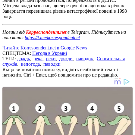
Зливи в регіоні продовжаться, попереджають в ДСНС.
Місцева влада зазначає, що через рясні опади вода в річках
Закарпаття перевищила рівень катастрофічної повені в 1998
році.
Новини від
Корреспондент.net
в Telegram. Підписуйтесь на
наш канал
https://t.me/korrespondentnet
Читайте Korrespondent.net в Google News
СПЕЦТЕМА:
Негода в Україні
ТЕГИ:
дождь
,
река
,
реки
,
дожди
,
паводок
,
Спасательная
служба
,
непогода
,
паводки
Якщо ви помітили помилку, виділіть необхідний текст і
натисніть Ctrl + Enter, щоб повідомити про це редакцію.