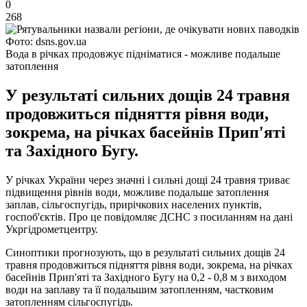
0
268
Фото: dsns.gov.ua
Вода в річках продовжує підніматися - можливе подальше
затоплення
У результаті сильних дощів 24 травня
продовжиться підняття рівня води,
зокрема, на річках басейнів Прип'яті
та Західного Бугу.
У річках України через значні і сильні дощі 24 травня триває
підвищення рівнів води, можливе подальше затоплення
заплав, сільгоспугідь, прирічкових населених пунктів,
госпоб'єктів. Про це повідомляє ДСНС з посиланням на дані
Укргідрометцентру.
Синоптики прогнозують, що в результаті сильних дощів 24
травня продовжиться підняття рівня води, зокрема, на річках
басейнів Прип'яті та Західного Бугу на 0,2 - 0,8 м з виходом
води на заплаву та її подальшим затопленням, частковим
затопленням сільгоспугідь.