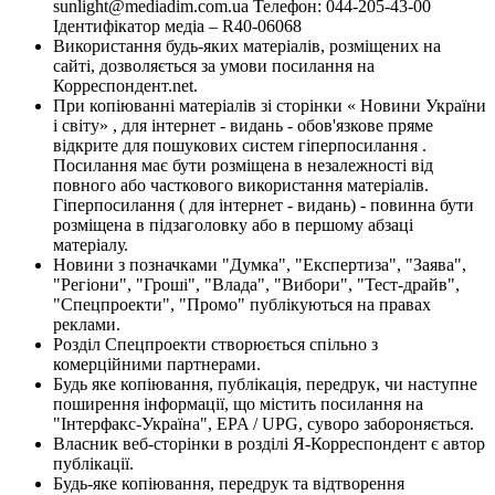
sunlight@mediadim.com.ua
Телефон: 044-205-43-00
Ідентифікатор медіа – R40-06068
Використання будь-яких матеріалів, розміщених на
сайті, дозволяється за умови посилання на
Корреспондент.net.
При копіюванні матеріалів зі сторінки « Новини України
і світу» , для інтернет - видань - обов'язкове пряме
відкрите для пошукових систем гіперпосилання .
Посилання має бути розміщена в незалежності від
повного або часткового використання матеріалів.
Гіперпосилання ( для інтернет - видань) - повинна бути
розміщена в підзаголовку або в першому абзаці
матеріалу.
Новини з позначками "Думка", "Експертиза", "Заява",
"Регіони", "Гроші", "Влада", "Вибори", "Тест-драйв",
"Спецпроекти", "Промо" публікуються на правах
реклами.
Розділ Спецпроекти створюється спільно з
комерційними партнерами.
Будь яке копіювання, публікація, передрук, чи наступне
поширення інформації, що містить посилання на
"Інтерфакс-Україна", EPA / UPG, суворо забороняється.
Власник веб-сторінки в розділі Я-Корреспондент є автор
публікації.
Будь-яке копіювання, передрук та відтворення