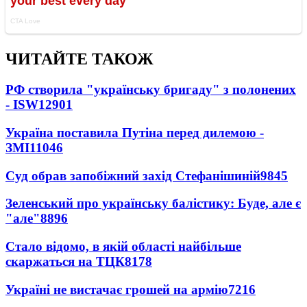
ЧИТАЙТЕ ТАКОЖ
РФ створила "українську бригаду" з полонених
- ISW
12901
Україна поставила Путіна перед дилемою -
ЗМІ
11046
Суд обрав запобіжний захід Стефанішиній
9845
Зеленський про українську балістику: Буде, але є
"але"
8896
Стало відомо, в якій області найбільше
скаржаться на ТЦК
8178
Україні не вистачає грошей на армію
7216