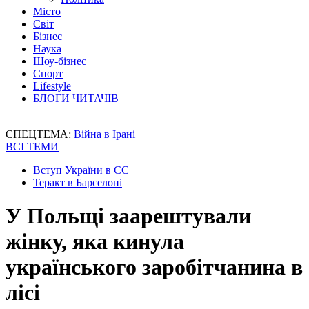
Місто
Світ
Бізнес
Наука
Шоу-бізнес
Спорт
Lifestyle
БЛОГИ ЧИТАЧІВ
СПЕЦТЕМА:
Війна в Ірані
ВСІ ТЕМИ
Вступ України в ЄС
Теракт в Барселоні
У Польщі заарештували
жінку, яка кинула
українського заробітчанина в
лісі