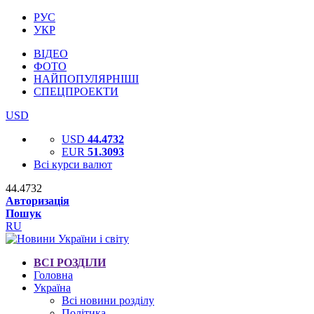
РУС
УКР
ВІДЕО
ФОТО
НАЙПОПУЛЯРНІШІ
СПЕЦПРОЕКТИ
USD
USD
44.4732
EUR
51.3093
Всі курси валют
44.4732
Авторизація
Пошук
RU
ВСІ РОЗДІЛИ
Головна
Україна
Всі новини розділу
Політика