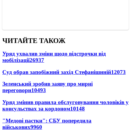
ЧИТАЙТЕ ТАКОЖ
Уряд ухвалив зміни щодо відстрочки від
мобілізації
26937
Суд обрав запобіжний захід Стефанішиній
12073
Зеленський зробив заяву про мирні
переговори
10493
Уряд змінив правила обслуговування чоловіків у
консульствах за кордоном
10148
"Медові пастки": СБУ попередила
військових
9960