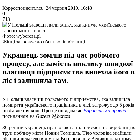
Корреспондент.net, 24 червня 2019, 16:48
0
713
Фото: wyborcza.pl
Жінці загрожує до п'яти років в'язниці
Українець зомлів під час робочого
процесу, але замість виклику швидкої
власниця підприємства вивезла його в
ліс і залишила там.
У Польщі власниці польського підприємства, яка залишила
помирати українського працівника в лісі, загрожує до 5 років
позбавлення волі. Про це повідомляє
Європейська правда
з
посиланням на
Gazeta Wyborcza
.
36-річний українець працював на підприємстві з виробництва
трун поблизу міста Новий Томишль. Тіло чоловіка знайшли
лісники недалеко від міста Вонгровець у Великопольському