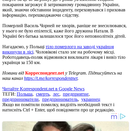
покарання загрожує й затриманому громадянину України,
який, знаючи обставини інциденту, переховувався і приховав
інформацію, перешкоджаючи слідству.
Померлий Василь Чорней не хворів, раніше не знесилювався,
у нього не було епілепсії, каже його дружина Наталя. В
Україні без батька залишилося троє його неповнолітніх дітей.
Нагадаємо, у Польщі
тіло померлого на заводі українця
викинули в лісі
. Чоловікові стало зле на робочому місці.
Роботодавець-поляк відмовився викликати лікаря і вивіз тіло
українця за 150 км.
Новини від
Корреспондент.net
у Telegram. Підписуйтесь на
наш канал
https://t.me/korrespondentnet
.
Читайте Korrespondent.net в Google News
ТЕГИ:
Польша
,
смерть
,
лес
,
предприятие
,
предприниматели
,
предприниматель
,
украинец
Якщо ви помітили помилку, виділіть необхідний текст і
натисніть Ctrl + Enter, щоб повідомити про це редакцію.