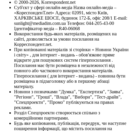
© 2000-2026, Korrespondent.net
Суб'єкт у сфері онлайн-медіа Назва онлайн-медіа –
«КореспонденТ.net» Адреса: 02091, місто Київ,
ХАРКІВСЬКЕ ШОСЕ, будинок 172-Б, офіс 208/1 E-mail:
sunlight@mediadim.com.ua
Телефон: 044-205-43-00
Ідентифікатор медіа – R40-06068
Використання будь-яких матеріалів, розміщених на
сайті, дозволяється за умови посилання на
Корреспондент.net.
При копіюванні матеріалів зі сторінки « Новини України
і світу» , для інтернет - видань - обов'язкове пряме
відкрите для пошукових систем гіперпосилання .
Посилання має бути розміщена в незалежності від
повного або часткового використання матеріалів.
Гіперпосилання ( для інтернет - видань) - повинна бути
розміщена в підзаголовку або в першому абзаці
матеріалу.
Новини з позначками "Думка", "Експертиза", "Заява",
"Регіони", "Гроші", "Влада", "Вибори", "Тест-драйв",
"Спецпроекти", "Промо" публікуються на правах
реклами.
Розділ Спецпроекти створюється спільно з
комерційними партнерами.
Будь яке копіювання, публікація, передрук, чи наступне
поширення інформації, що містить посилання на