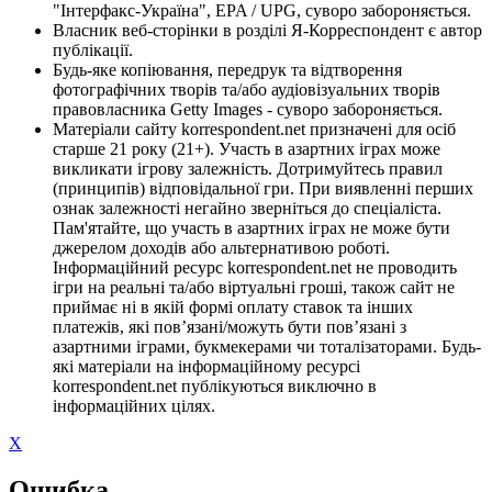
"Інтерфакс-Україна", EPA / UPG, суворо забороняється.
Власник веб-сторінки в розділі Я-Корреспондент є автор
публікації.
Будь-яке копіювання, передрук та відтворення
фотографічних творів та/або аудіовізуальних творів
правовласника Getty Images - суворо забороняється.
Матеріали сайту korrespondent.net призначені для осіб
старше 21 року (21+). Участь в азартних іграх може
викликати ігрову залежність. Дотримуйтесь правил
(принципів) відповідальної гри. При виявленні перших
ознак залежності негайно зверніться до спеціаліста.
Пам'ятайте, що участь в азартних іграх не може бути
джерелом доходів або альтернативою роботі.
Інформаційний ресурс korrespondent.net не проводить
ігри на реальні та/або віртуальні гроші, також сайт не
приймає ні в якій формі оплату ставок та інших
платежів, які пов’язані/можуть бути пов’язані з
азартними іграми, букмекерами чи тоталізаторами. Будь-
які матеріали на інформаційному ресурсі
korrespondent.net публікуються виключно в
інформаційних цілях.
X
Ошибка