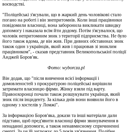
воєводстві.
"Поліцейські з'ясували, що в жаркий день чоловікові стало
погано на роботі і він знепритомнів. Коли інші працівники
повідомили власниці, вона заборонила викликати швидку
допомогу і наказала всім йти додому. Потім з'ясувалося, що
чоловік непритомним зник з території підприємства. Не було
його також вдома, де він жив. При дивних обставинах зник
також один з українців, який жив і працював зі зниклим
працівником", - сказав представник Великопольськіої поліції
Анджей Боров'як.
Фото: wyborcza.pl
Він додав, що "після вивчення всієї інформації і
домовленостей з прокуратурою поліцейські вирішили
затримати власницю фірми. Жінку взяли під варту.
Правоохоронці почали також розшукувати українця, який
зник після інциденту. За кілька днів вони виявили його в
одному з хостелів у Ломжі".
За інформацією Боров'яка, докази та інші матеріали дали
підстави, щоб пред'явити власниці фірми звинувачення в
ненаданні допомоги, а також ненавмисному спричиненні
смерті. За це їй загрожує до 5 років ув'язнення. Подібне