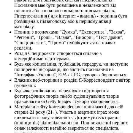
Посилання має бути розміщена в незалежності від
повного або часткового використання матеріалів.
Гіперпосилання ( для інтернет - видань) - повинна бути
розміщена в підзаголовку або в першому абзаці
матеріалу.
Новини з позначками "Думка", "Експертиза", "Заява",
"Регіони", "Гроші", "Влада", "Вибори", "Тест-драйв",
"Спецпроекти", "Промо" публікуються на правах
реклами.
Розділ Спецпроекти створюється спільно з
комерційними партнерами.
Будь яке копіювання, публікація, передрук, чи наступне
поширення інформації, що містить посилання на
"Інтерфакс-Україна", EPA / UPG, суворо забороняється.
Власник веб-сторінки в розділі Я-Корреспондент є автор
публікації.
Будь-яке копіювання, передрук та відтворення
фотографічних творів та/або аудіовізуальних творів
правовласника Getty Images - суворо забороняється.
Матеріали сайту korrespondent.net призначені для осіб
старше 21 року (21+). Участь в азартних іграх може
викликати ігрову залежність. Дотримуйтесь правил
(принципів) відповідальної гри. При виявленні перших
ознак залежності негайно зверніться до спеціаліста.