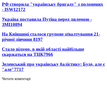
РФ створила "українську бригаду" з полонених
- ISW
12172
Україна поставила Путіна перед дилемою -
ЗМІ
10894
На Київщині сталося групове зґвалтування 21-
річної дівчини
8197
Стало відомо, в якій області найбільше
скаржаться на ТЦК
7966
Зеленський про українську балістику: Буде, але є
"але"
7717
Читати коментарі