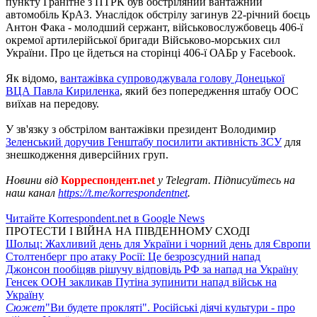
пункту Гранітне з ПТРК був обстріляний вантажний
автомобіль КрАЗ. Унаслідок обстрілу загинув 22-річний боєць
Антон Фака - молодший сержант, військовослужбовець 406-ї
окремої артилерійської бригади Військово-морських сил
України. Про це йдеться на сторінці 406-ї ОАБр у Facebook.
Як відомо,
вантажівка супроводжувала голову Донецької
ВЦА Павла Кириленка
, який без попередження штабу ООС
виїхав на передову.
У зв'язку з обстрілом вантажівки президент Володимир
Зеленський доручив Генштабу посилити активність ЗСУ
для
знешкодження диверсійних груп.
Новини від
Корреспондент.net
у Telegram. Підписуйтесь на
наш канал
https://t.me/korrespondentnet
.
Читайте Korrespondent.net в Google News
ПРОТЕСТИ І ВІЙНА НА ПІВДЕННОМУ СХОДІ
Шольц: Жахливий день для України і чорний день для Європи
Столтенберг про атаку Росії: Це безрозсудний напад
Джонсон пообіцяв рішучу відповідь РФ за напад на Україну
Генсек ООН закликав Путіна зупинити напад військ на
Україну
Сюжет
"Ви будете прокляті". Російські діячі культури - про