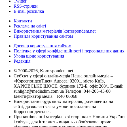
Twitter
RSS-стрічки
E-mail розсилка
Контакти
Реклама на сайті
Використання матеріалів korrespondent.net
Правила користування сайтом
Договір користування сайтом
Політика у сфері конфіденційності і персональних даних
Угода щодо користування
Редакція
© 2000-2026, Korrespondent.net
Суб'єкт у сфері онлайн-медіа Назва онлайн-медіа –
«КореспонденТ.net» Адреса: 02091, місто Київ,
ХАРКІВСЬКЕ ШОСЕ, будинок 172-Б, офіс 208/1 E-mail:
sunlight@mediadim.com.ua
Телефон: 044-205-43-00
Ідентифікатор медіа – R40-06068
Використання будь-яких матеріалів, розміщених на
сайті, дозволяється за умови посилання на
Корреспондент.net.
При копіюванні матеріалів зі сторінки « Новини України
і світу» , для інтернет - видань - обов'язкове пряме
відкрите для пошукових систем гіперпосилання .