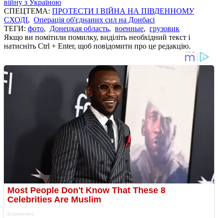
війну з Україною
СПЕЦТЕМА:
ПРОТЕСТИ І ВІЙНА НА ПІВДЕННОМУ
СХОДІ
,
Операція об'єднаних сил на Донбасі
ТЕГИ:
фото
,
Донецкая область
,
военные
,
грузовик
Якщо ви помітили помилку, виділіть необхідний текст і
натисніть Ctrl + Enter, щоб повідомити про це редакцію.