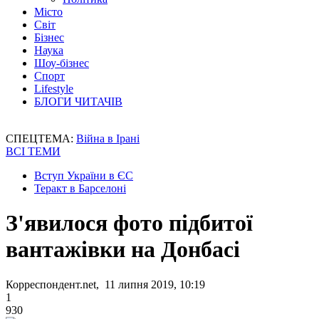
Місто
Світ
Бізнес
Наука
Шоу-бізнес
Спорт
Lifestyle
БЛОГИ ЧИТАЧІВ
СПЕЦТЕМА:
Війна в Ірані
ВСІ ТЕМИ
Вступ України в ЄС
Теракт в Барселоні
З'явилося фото підбитої
вантажівки на Донбасі
Корреспондент.net, 11 липня 2019, 10:19
1
930