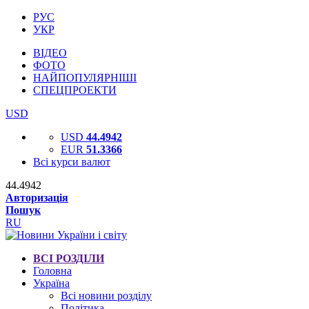
РУС
УКР
ВІДЕО
ФОТО
НАЙПОПУЛЯРНІШІ
СПЕЦПРОЕКТИ
USD
USD
44.4942
EUR
51.3366
Всі курси валют
44.4942
Авторизація
Пошук
RU
ВСІ РОЗДІЛИ
Головна
Україна
Всі новини розділу
Політика