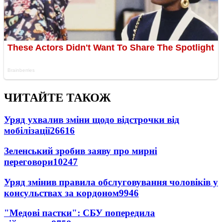
ЧИТАЙТЕ ТАКОЖ
Уряд ухвалив зміни щодо відстрочки від
мобілізації
26616
Зеленський зробив заяву про мирні
переговори
10247
Уряд змінив правила обслуговування чоловіків у
консульствах за кордоном
9946
"Медові пастки": СБУ попередила