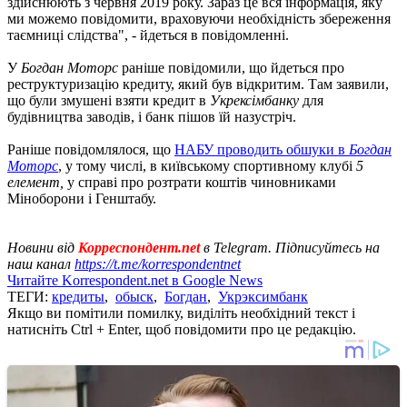
здійснюють з червня 2019 року. Зараз це вся інформація, яку
ми можемо повідомити, враховуючи необхідність збереження
таємниці слідства", - йдеться в повідомленні.
У
Богдан Моторс
раніше повідомили, що йдеться про
реструктуризацію кредиту, який був відкритим. Там заявили,
що були змушені взяти кредит в
Укрексімбанку
для
будівництва заводів, і банк пішов їй назустріч.
Раніше повідомлялося, що
НАБУ проводить обшуки в
Богдан
Моторс
, у тому числі, в київському спортивному клубі
5
елемент,
у справі про розтрати коштів чиновниками
Міноборони і Генштабу.
Новини від
Корреспондент.net
в Telegram. Підписуйтесь на
наш канал
https://t.me/korrespondentnet
Читайте Korrespondent.net в Google News
ТЕГИ:
кредиты
,
обыск
,
Богдан
,
Укрэксимбанк
Якщо ви помітили помилку, виділіть необхідний текст і
натисніть Ctrl + Enter, щоб повідомити про це редакцію.