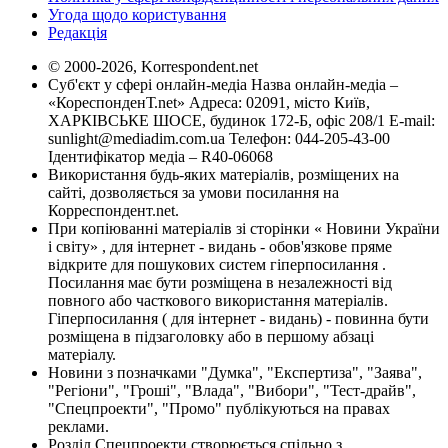
Угода щодо користування
Редакція
© 2000-2026, Korrespondent.net
Суб'єкт у сфері онлайн-медіа Назва онлайн-медіа –
«КореспонденТ.net» Адреса: 02091, місто Київ,
ХАРКІВСЬКЕ ШОСЕ, будинок 172-Б, офіс 208/1 E-mail:
sunlight@mediadim.com.ua
Телефон: 044-205-43-00
Ідентифікатор медіа – R40-06068
Використання будь-яких матеріалів, розміщених на
сайті, дозволяється за умови посилання на
Корреспондент.net.
При копіюванні матеріалів зі сторінки « Новини України
і світу» , для інтернет - видань - обов'язкове пряме
відкрите для пошукових систем гіперпосилання .
Посилання має бути розміщена в незалежності від
повного або часткового використання матеріалів.
Гіперпосилання ( для інтернет - видань) - повинна бути
розміщена в підзаголовку або в першому абзаці
матеріалу.
Новини з позначками "Думка", "Експертиза", "Заява",
"Регіони", "Гроші", "Влада", "Вибори", "Тест-драйв",
"Спецпроекти", "Промо" публікуються на правах
реклами.
Розділ Спецпроекти створюється спільно з