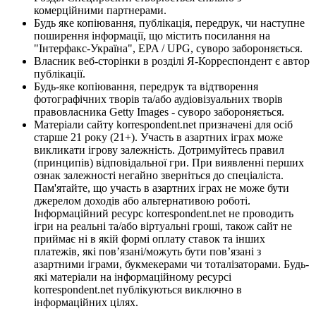
комерційними партнерами.
Будь яке копіювання, публікація, передрук, чи наступне
поширення інформації, що містить посилання на
"Інтерфакс-Україна", EPA / UPG, суворо забороняється.
Власник веб-сторінки в розділі Я-Корреспондент є автор
публікації.
Будь-яке копіювання, передрук та відтворення
фотографічних творів та/або аудіовізуальних творів
правовласника Getty Images - суворо забороняється.
Матеріали сайту korrespondent.net призначені для осіб
старше 21 року (21+). Участь в азартних іграх може
викликати ігрову залежність. Дотримуйтесь правил
(принципів) відповідальної гри. При виявленні перших
ознак залежності негайно зверніться до спеціаліста.
Пам'ятайте, що участь в азартних іграх не може бути
джерелом доходів або альтернативою роботі.
Інформаційний ресурс korrespondent.net не проводить
ігри на реальні та/або віртуальні гроші, також сайт не
приймає ні в якій формі оплату ставок та інших
платежів, які пов’язані/можуть бути пов’язані з
азартними іграми, букмекерами чи тоталізаторами. Будь-
які матеріали на інформаційному ресурсі
korrespondent.net публікуються виключно в
інформаційних цілях.