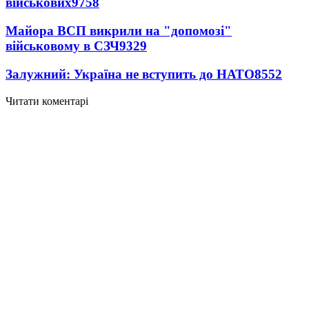
військових
9758
Майора ВСП викрили на "допомозі"
військовому в СЗЧ
9329
Залужний: Україна не вступить до НАТО
8552
Читати коментарі