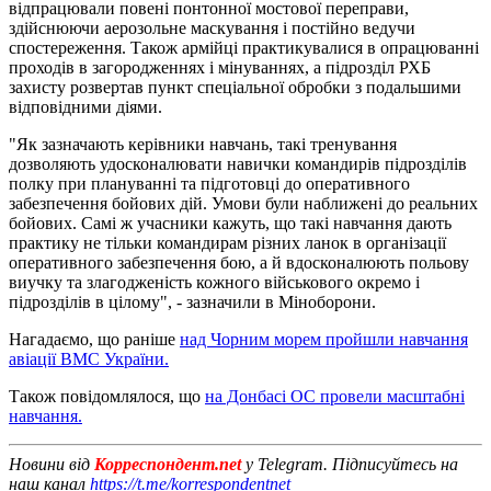
відпрацювали повені понтонної мостової переправи,
здійснюючи аерозольне маскування і постійно ведучи
спостереження. Також армійці практикувалися в опрацюванні
проходів в загородженнях і мінуваннях, а підрозділ РХБ
захисту розвертав пункт спеціальної обробки з подальшими
відповідними діями.
"Як зазначають керівники навчань, такі тренування
дозволяють удосконалювати навички командирів підрозділів
полку при плануванні та підготовці до оперативного
забезпечення бойових дій. Умови були наближені до реальних
бойових. Самі ж учасники кажуть, що такі навчання дають
практику не тільки командирам різних ланок в організації
оперативного забезпечення бою, а й вдосконалюють польову
виучку та злагодженість кожного військового окремо і
підрозділів в цілому", - зазначили в Міноборони.
Нагадаємо, що раніше
над Чорним морем пройшли навчання
авіації ВМС України.
Також повідомлялося, що
на Донбасі ОС провели масштабні
навчання.
Новини від
Корреспондент.net
у Telegram. Підписуйтесь на
наш канал
https://t.me/korrespondentnet