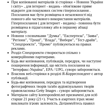
При копіюванні матеріалів зі сторінки « Новини України
і світу» , для інтернет - видань - обов'язкове пряме
відкрите для пошукових систем гіперпосилання .
Посилання має бути розміщена в незалежності від
повного або часткового використання матеріалів.
Гіперпосилання ( для інтернет - видань) - повинна бути
розміщена в підзаголовку або в першому абзаці
матеріалу.
Новини з позначками "Думка", "Експертиза", "Заява",
"Регіони", "Гроші", "Влада", "Вибори", "Тест-драйв",
"Спецпроекти", "Промо" публікуються на правах
реклами.
Розділ Спецпроекти створюється спільно з
комерційними партнерами.
Будь яке копіювання, публікація, передрук, чи наступне
поширення інформації, що містить посилання на
"Інтерфакс-Україна", EPA / UPG, суворо забороняється.
Власник веб-сторінки в розділі Я-Корреспондент є автор
публікації.
Будь-яке копіювання, передрук та відтворення
фотографічних творів та/або аудіовізуальних творів
правовласника Getty Images - суворо забороняється.
Матеріали сайту korrespondent.net призначені для осіб
старше 21 року (21+). Участь в азартних іграх може
викликати ігрову залежність. Дотримуйтесь правил