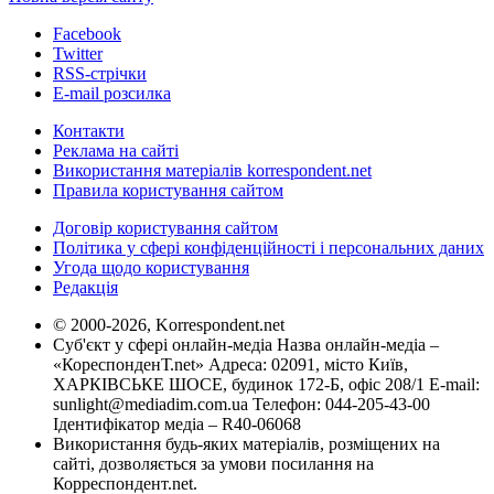
Facebook
Twitter
RSS-стрічки
E-mail розсилка
Контакти
Реклама на сайті
Використання матеріалів korrespondent.net
Правила користування сайтом
Договір користування сайтом
Політика у сфері конфіденційності і персональних даних
Угода щодо користування
Редакція
© 2000-2026, Korrespondent.net
Суб'єкт у сфері онлайн-медіа Назва онлайн-медіа –
«КореспонденТ.net» Адреса: 02091, місто Київ,
ХАРКІВСЬКЕ ШОСЕ, будинок 172-Б, офіс 208/1 E-mail:
sunlight@mediadim.com.ua
Телефон: 044-205-43-00
Ідентифікатор медіа – R40-06068
Використання будь-яких матеріалів, розміщених на
сайті, дозволяється за умови посилання на
Корреспондент.net.