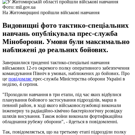
Фото: mil.gov.ua
На Житомирщині пройшли військові навчання
Видовищні фото тактико-спеціальних
навчань опублікувала прес-служба
Міноборони. Умови були максимально
наближені до реальних бойових.
Завершилися триденні тактико-спеціальні навчання
військових 12-го окремого полку оперативного забезпечення
командування Північ в умовах, наближених до бойових. Про
це
повідомляє
прес-служба Міністерства оборони Україні в
неділю, 4 серпня.
"Проходили навчання в три етапи, під час яких відбулися
планування бойового застосування підрозділів, марш в
певний район, в ході якого військовослужбовці виконали
інженерну та радіаційно-хімічно бактеріологічну розвідку
шляхів висування. Також воїни виконали фортифікаційна
обладнання рубежу оборони", - йдеться в повідомленні.
Так, повідомляється, що на третьому етапі підрозділи полку