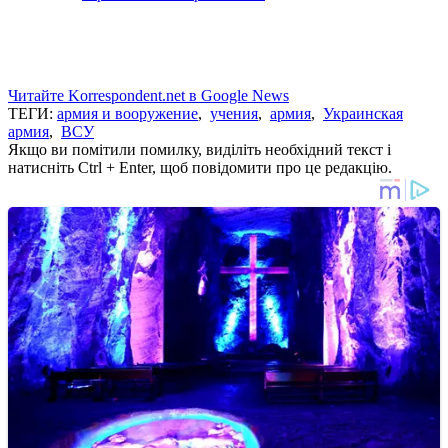
Читайте Korrespondent.net в Google News
ТЕГИ:
армия и вооружение
,
учения
,
армия
,
Украинская
армия
,
ВСУ
Якщо ви помітили помилку, виділіть необхідний текст і
натисніть Ctrl + Enter, щоб повідомити про це редакцію.