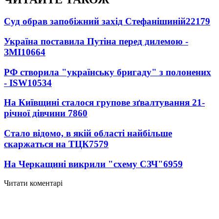
Суд обрав запобіжний захід Стефанішиній
22179
Україна поставила Путіна перед дилемою -
ЗМІ
10664
РФ створила "українську бригаду" з полонених
- ISW
10534
На Київщині сталося групове зґвалтування 21-
річної дівчини
7860
Стало відомо, в якій області найбільше
скаржаться на ТЦК
7579
На Черкащині викрили "схему СЗЧ"
6959
Читати коментарі