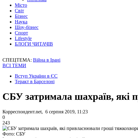
Місто
Світ
Бізнес
Наука
Шоу-бізнес
Спорт
Lifestyle
БЛОГИ ЧИТАЧІВ
СПЕЦТЕМА:
Війна в Ірані
ВСІ ТЕМИ
Вступ України в ЄС
Теракт в Барселоні
СБУ затримала шахраїв, які 
Корреспондент.net, 6 серпня 2019, 11:23
0
243
Фото: СБУ