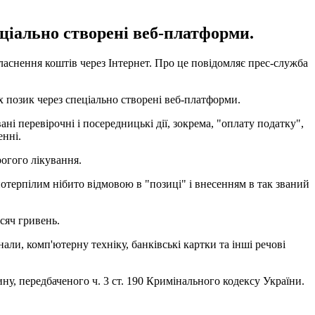
ціально створені веб-платформи.
аснення коштів через Інтернет. Про це повідомляє прес-служба
 позик через спеціально створені веб-платформи.
і перевірочні і посередницькі дії, зокрема, "оплату податку",
енні.
рогого лікування.
отерпілим нібито відмовою в "позиці" і внесенням в так званий
сяч гривень.
ли, комп'ютерну техніку, банківські картки та інші речові
у, передбаченого ч. 3 ст. 190 Кримінального кодексу України.