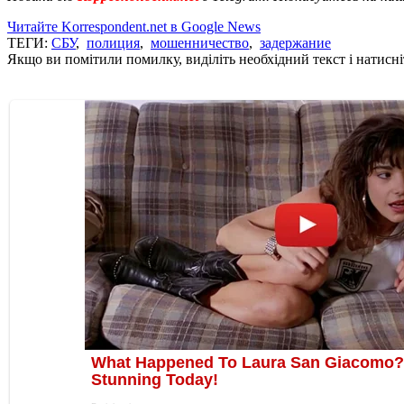
Читайте Korrespondent.net в Google News
ТЕГИ:
СБУ
,
полиция
,
мошенничество
,
задержание
Якщо ви помітили помилку, виділіть необхідний текст і натисніт