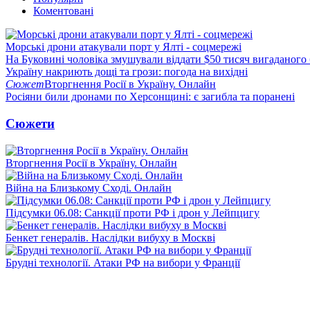
Коментовані
Морські дрони атакували порт у Ялті - соцмережі
На Буковині чоловіка змушували віддати $50 тисяч вигаданого
Україну накриють дощі та грози: погода на вихідні
Сюжет
Вторгнення Росії в Україну. Онлайн
Росіяни били дронами по Херсонщині: є загибла та поранені
Сюжети
Вторгнення Росії в Україну. Онлайн
Війна на Близькому Сході. Онлайн
Підсумки 06.08: Санкції проти РФ і дрон у Лейпцигу
Бенкет генералів. Наслідки вибуху в Москві
Брудні технології. Атаки РФ на вибори у Франції