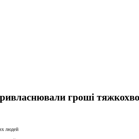
привласнювали гроші тяжкохв