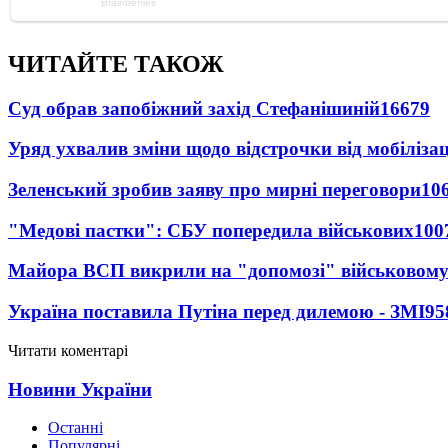
ЧИТАЙТЕ ТАКОЖ
Суд обрав запобіжний захід Стефанішиній
16679
Уряд ухвалив зміни щодо відстрочки від мобілізац
Зеленський зробив заяву про мирні переговори
10
"Медові пастки": СБУ попередила військових
100
Майора ВСП викрили на "допомозі" військовому
Україна поставила Путіна перед дилемою - ЗМІ
95
Читати коментарі
Новини України
Останні
Популярні