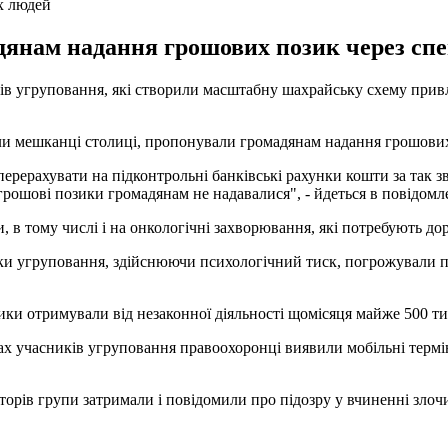
х людей
янам надання грошових позик через спе
ів угруповання, які створили масштабну шахрайську схему привл
или мешканці столиці, пропонували громадянам надання грошових
рахувати на підконтрольні банківські рахунки кошти за так зван
 грошові позики громадянам не надавалися", - йдеться в повідомл
 в тому числі і на онкологічні захворювання, які потребують до
ники угруповання, здійснюючи психологічний тиск, погрожували п
ки отримували від незаконної діяльності щомісяця майже 500 ти
х учасників угруповання правоохоронці виявили мобільні терміна
орів групи затримали і повідомили про підозру у вчиненні злочин