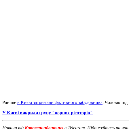
Раніше
в Києві затримали фіктивного забудовника
. Чоловік під
У Києві викрили групу "чорних ріелторів"
Новини від
Корреспондент.net
в Telegram. Підписуйтесь на на