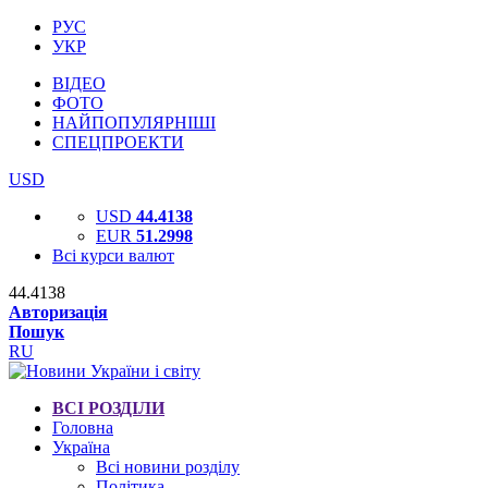
РУС
УКР
ВІДЕО
ФОТО
НАЙПОПУЛЯРНІШІ
СПЕЦПРОЕКТИ
USD
USD
44.4138
EUR
51.2998
Всі курси валют
44.4138
Авторизація
Пошук
RU
ВСІ РОЗДІЛИ
Головна
Україна
Всі новини розділу
Політика