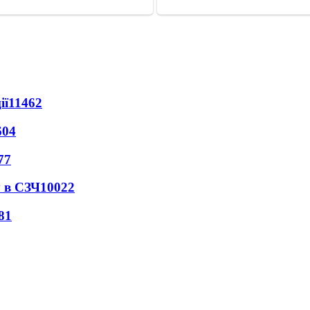
ії
11462
604
77
 в СЗЧ
10022
81