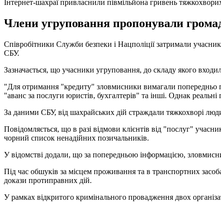
Інтернет-шахраї привласнили півмільйона гривень тяжкохвори
Члени угруповання пропонували громад
Співробітники Служби безпеки і Нацполіції затримали учасник
СБУ.
Зазначається, що учасники угруповання, до складу якого вход
"Для отримання "кредиту" зловмисники вимагали попередньо пере
"аванс за послуги юристів, бухгалтерів" та інші. Однак реальні
За даними СБУ, від шахрайських дій страждали тяжкохворі люди,
Повідомляється, що в разі відмови клієнтів від "послуг" учас
чорний список ненадійних позичальників.
У відомстві додали, що за попередньою інформацією, зловмисни
Під час обшуків за місцем проживання та в транспортних засоба
докази протиправних дій.
У рамках відкритого кримінального провадження двох організат