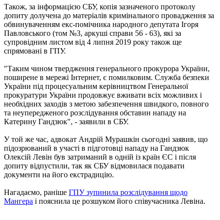
Також, за інформацією СБУ, копія зазначеного протоколу
допиту долучена до матеріалів кримінального провадження за
обвинуваченням екс-помічника народного депутата Ігоря
Павловського (том №3, аркуші справи 56 - 63), які за
супровідним листом від 4 липня 2019 року також ще
спрямовані в ГПУ.
"Таким чином твердження генерального прокурора України,
поширене в мережі Інтернет, є помилковим. Служба безпеки
України під процесуальним керівництвом Генеральної
прокуратури України продовжує вживати всіх можливих і
необхідних заходів з метою забезпечення швидкого, повного
та неупередженого розслідування обставин нападу на
Катерину Гандзюк", - заявили в СБУ.
У той же час, адвокат Андрій Мурашкін сьогодні заявив, що
підозрюваний в участі в підготовці нападу на Гандзюк
Олексій Левін був затриманий в одній із країн ЄС і після
допиту відпустили, так як СБУ відмовилася подавати
документи на його екстрадицію.
Нагадаємо, раніше
ГПУ зупинила розслідування щодо
Мангера
і пояснила це розшуком його співучасника Левіна.