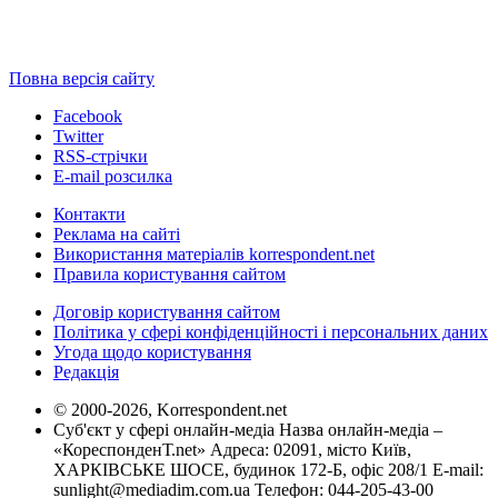
Повна версія сайту
Facebook
Twitter
RSS-стрічки
E-mail розсилка
Контакти
Реклама на сайті
Використання матеріалів korrespondent.net
Правила користування сайтом
Договір користування сайтом
Політика у сфері конфіденційності і персональних даних
Угода щодо користування
Редакція
© 2000-2026, Korrespondent.net
Суб'єкт у сфері онлайн-медіа Назва онлайн-медіа –
«КореспонденТ.net» Адреса: 02091, місто Київ,
ХАРКІВСЬКЕ ШОСЕ, будинок 172-Б, офіс 208/1 E-mail:
sunlight@mediadim.com.ua
Телефон: 044-205-43-00