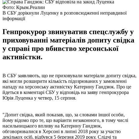
Фото: Крым.Реалии
В СБУ дорікнули Луценку в розповсюдженні неправдивої
інформації
Генпрокурор звинуватив спецслужбу у
приховуванні матеріалів допиту свідка
у справі про вбивство херсонської
активістки.
В СБУ заявляють, що не приховували матеріали допиту свідка,
які могли розширити кількість підозрюваних у замовленні
нападу на херсонську активістку Катерину Гандзюк. Про це
йдеться в коментарі СБУ у відповідь на заяву генпрокурора
Юрія Луценка у четвер, 15 серпня.
"Допит свідка, який показав, що, за словами іншої особи,
йому відомо про те, що варіанти незаконного, в тому числі
насильницького впливу на Катерину Гандзюк,
обговорювалися в Херсоні в липні 2018 року за участю
декількох осіб, відбувся 5 березня 2019 року. Слідчі та