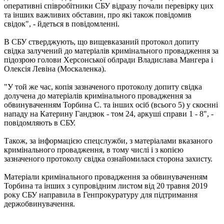
оперативні співробітники СБУ відразу почали перевірку цих
та інших важливих обставин, про які також повідомив
свідок", - йдеться в повідомленні.
В СБУ стверджують, що вищевказаний протокол допиту
свідка залучений до матеріалів кримінального провадження за
підозрою голови Херсонської облради Владислава Мангера і
Олексія Левіна (Москаленка).
"У той же час, копія зазначеного протоколу допиту свідка
долучена до матеріалів кримінального провадження за
обвинуваченням Торбина С. та інших осіб (всього 5) у скоєнні
нападу на Катерину Гандзюк - том 24, аркуші справи 1 - 8", -
повідомляють в СБУ.
Також, за інформацією спецслужби, з матеріалами вказаного
кримінального провадження, в тому числі і з копією
зазначеного протоколу свідка ознайомилася сторона захисту.
Матеріали кримінального провадження за обвинуваченням
Торбина та інших з супровідним листом від 20 травня 2019
року СБУ направила в Генпрокуратуру для підтримання
держобвинувачення.