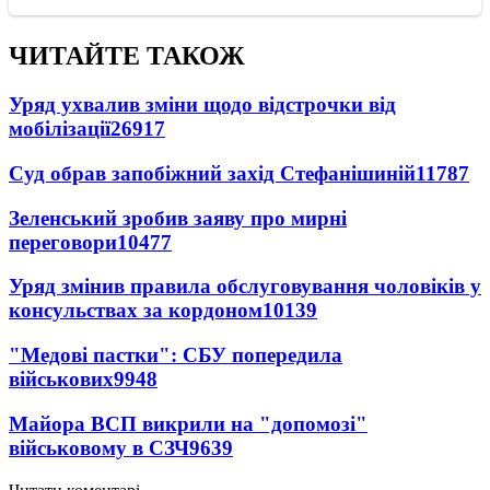
ЧИТАЙТЕ ТАКОЖ
Уряд ухвалив зміни щодо відстрочки від
мобілізації
26917
Суд обрав запобіжний захід Стефанішиній
11787
Зеленський зробив заяву про мирні
переговори
10477
Уряд змінив правила обслуговування чоловіків у
консульствах за кордоном
10139
"Медові пастки": СБУ попередила
військових
9948
Майора ВСП викрили на "допомозі"
військовому в СЗЧ
9639