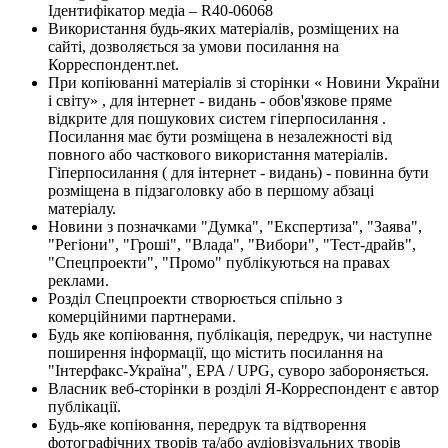
Ідентифікатор медіа – R40-06068
Використання будь-яких матеріалів, розміщених на
сайті, дозволяється за умови посилання на
Корреспондент.net.
При копіюванні матеріалів зі сторінки « Новини України
і світу» , для інтернет - видань - обов'язкове пряме
відкрите для пошукових систем гіперпосилання .
Посилання має бути розміщена в незалежності від
повного або часткового використання матеріалів.
Гіперпосилання ( для інтернет - видань) - повинна бути
розміщена в підзаголовку або в першому абзаці
матеріалу.
Новини з позначками "Думка", "Експертиза", "Заява",
"Регіони", "Гроші", "Влада", "Вибори", "Тест-драйв",
"Спецпроекти", "Промо" публікуються на правах
реклами.
Розділ Спецпроекти створюється спільно з
комерційними партнерами.
Будь яке копіювання, публікація, передрук, чи наступне
поширення інформації, що містить посилання на
"Інтерфакс-Україна", EPA / UPG, суворо забороняється.
Власник веб-сторінки в розділі Я-Корреспондент є автор
публікації.
Будь-яке копіювання, передрук та відтворення
фотографічних творів та/або аудіовізуальних творів