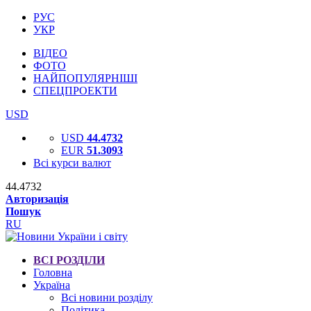
РУС
УКР
ВІДЕО
ФОТО
НАЙПОПУЛЯРНІШІ
СПЕЦПРОЕКТИ
USD
USD
44.4732
EUR
51.3093
Всі курси валют
44.4732
Авторизація
Пошук
RU
ВСІ РОЗДІЛИ
Головна
Україна
Всі новини розділу
Політика