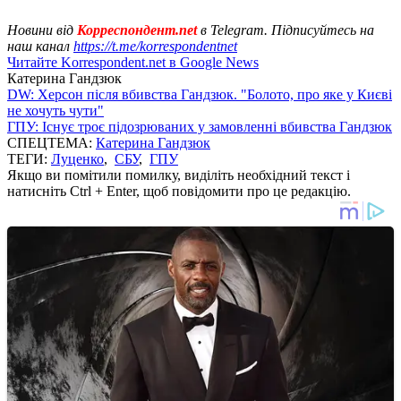
Новини від
Корреспондент.net
в Telegram. Підписуйтесь на
наш канал
https://t.me/korrespondentnet
Читайте Korrespondent.net в Google News
Катерина Гандзюк
DW: Херсон після вбивства Гандзюк. "Болото, про яке у Києві
не хочуть чути"
ГПУ: Існує троє підозрюваних у замовленні вбивства Гандзюк
СПЕЦТЕМА:
Катерина Гандзюк
ТЕГИ:
Луценко
,
СБУ
,
ГПУ
Якщо ви помітили помилку, виділіть необхідний текст і
натисніть Ctrl + Enter, щоб повідомити про це редакцію.