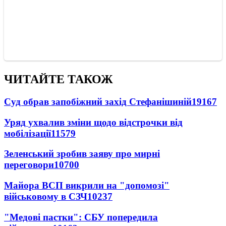
ЧИТАЙТЕ ТАКОЖ
Суд обрав запобіжний захід Стефанішиній
19167
Уряд ухвалив зміни щодо відстрочки від
мобілізації
11579
Зеленський зробив заяву про мирні
переговори
10700
Майора ВСП викрили на "допомозі"
військовому в СЗЧ
10237
"Медові пастки": СБУ попередила