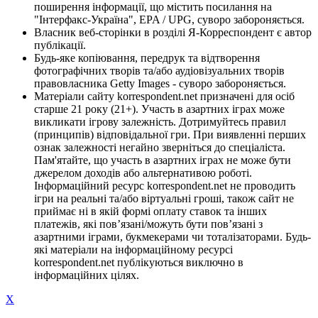
поширення інформації, що містить посилання на
"Інтерфакс-Україна", EPA / UPG, суворо забороняється.
Власник веб-сторінки в розділі Я-Корреспондент є автор
публікації.
Будь-яке копіювання, передрук та відтворення
фотографічних творів та/або аудіовізуальних творів
правовласника Getty Images - суворо забороняється.
Матеріали сайту korrespondent.net призначені для осіб
старше 21 року (21+). Участь в азартних іграх може
викликати ігрову залежність. Дотримуйтесь правил
(принципів) відповідальної гри. При виявленні перших
ознак залежності негайно зверніться до спеціаліста.
Пам'ятайте, що участь в азартних іграх не може бути
джерелом доходів або альтернативою роботі.
Інформаційний ресурс korrespondent.net не проводить
ігри на реальні та/або віртуальні гроші, також сайт не
приймає ні в якій формі оплату ставок та інших
платежів, які пов’язані/можуть бути пов’язані з
азартними іграми, букмекерами чи тоталізаторами. Будь-
які матеріали на інформаційному ресурсі
korrespondent.net публікуються виключно в
інформаційних цілях.
X