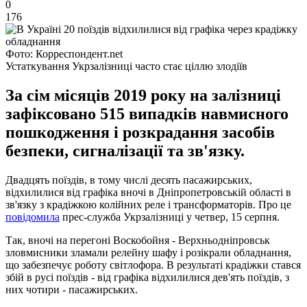
0
176
Фото: Корреспондент.net
Устаткування Укрзалізниці часто стає ціллю злодіїв
За сім місяців 2019 року на залізниці
зафіксовано 515 випадків навмисного
пошкодження і розкрадання засобів
безпеки, сигналізації та зв'язку.
Двадцять поїздів, в тому числі десять пасажирських,
відхилилися від графіка вночі в Дніпропетровській області в
зв'язку з крадіжкою колійних реле і трансформаторів. Про це
повідомила
прес-служба Укрзалізниці у четвер, 15 серпня.
Так, вночі на перегоні Воскобойня - Верхньодніпровськ
зловмисники зламали релейну шафу і розікрали обладнання,
що забезпечує роботу світлофора. В результаті крадіжки стався
збій в русі поїздів - від графіка відхилилися дев'ять поїздів, з
них чотири - пасажирських.