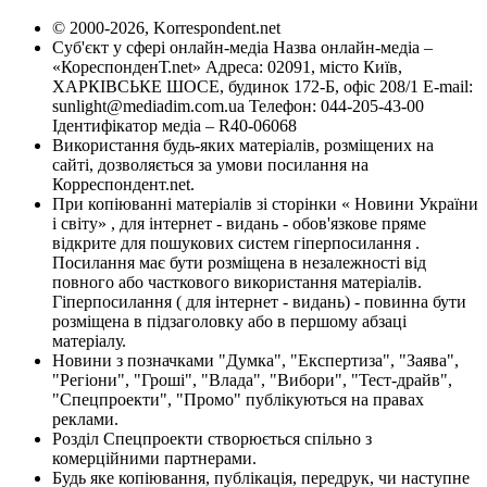
© 2000-2026, Korrespondent.net
Суб'єкт у сфері онлайн-медіа Назва онлайн-медіа –
«КореспонденТ.net» Адреса: 02091, місто Київ,
ХАРКІВСЬКЕ ШОСЕ, будинок 172-Б, офіс 208/1 E-mail:
sunlight@mediadim.com.ua
Телефон: 044-205-43-00
Ідентифікатор медіа – R40-06068
Використання будь-яких матеріалів, розміщених на
сайті, дозволяється за умови посилання на
Корреспондент.net.
При копіюванні матеріалів зі сторінки « Новини України
і світу» , для інтернет - видань - обов'язкове пряме
відкрите для пошукових систем гіперпосилання .
Посилання має бути розміщена в незалежності від
повного або часткового використання матеріалів.
Гіперпосилання ( для інтернет - видань) - повинна бути
розміщена в підзаголовку або в першому абзаці
матеріалу.
Новини з позначками "Думка", "Експертиза", "Заява",
"Регіони", "Гроші", "Влада", "Вибори", "Тест-драйв",
"Спецпроекти", "Промо" публікуються на правах
реклами.
Розділ Спецпроекти створюється спільно з
комерційними партнерами.
Будь яке копіювання, публікація, передрук, чи наступне