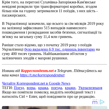
Крім того, на перегоні Сухачівка-Запоріжжя-Кам'янське
невідомі розкрили три трансформаторні коробки, згодом
більш ніж на годину затрималися 11 поїздів, з них шість -
пасажирських.
В Укрзалізниці зазначили, що всього за сім місяців 2019 року
на залізниці зафіксовано 515 випадків навмисного
пошкодження і розкрадання засобів безпеки, сигналізації та
зв'язку на загальну суму 11,4 млн гривень.
Раніше стало відомо, що з початку 2019 року з поїздів
Укрзалізниці
було вкрадено 6,9 тис. одиниць інвентарю
на
суму 400 тисяч гривень. Найбажанішим об'єктом у
залізничних злодіїв є махрові рушники.
Новини від
Корреспондент.net
в Telegram. Підписуйтесь на
наш канал
https://t.me/korrespondentnet
Читайте Korrespondent.net в Google News
ТЕГИ:
Поезд
,
воры
,
кража
,
поезда
,
кражи
,
Укрзализныця
Якщо ви помітили помилку, виділіть необхідний текст і
натисніть Ctrl + Enter, щоб повідомити про це редакцію.