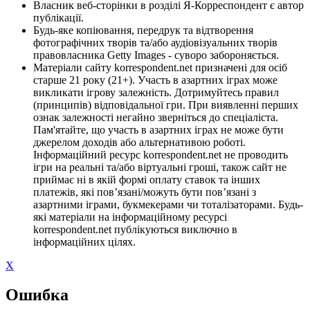
Власник веб-сторінки в розділі Я-Корреспондент є автор
публікації.
Будь-яке копіювання, передрук та відтворення
фотографічних творів та/або аудіовізуальних творів
правовласника Getty Images - суворо забороняється.
Матеріали сайту korrespondent.net призначені для осіб
старше 21 року (21+). Участь в азартних іграх може
викликати ігрову залежність. Дотримуйтесь правил
(принципів) відповідальної гри. При виявленні перших
ознак залежності негайно зверніться до спеціаліста.
Пам'ятайте, що участь в азартних іграх не може бути
джерелом доходів або альтернативою роботі.
Інформаційний ресурс korrespondent.net не проводить
ігри на реальні та/або віртуальні гроші, також сайт не
приймає ні в якій формі оплату ставок та інших
платежів, які пов’язані/можуть бути пов’язані з
азартними іграми, букмекерами чи тоталізаторами. Будь-
які матеріали на інформаційному ресурсі
korrespondent.net публікуються виключно в
інформаційних цілях.
X
Ошибка