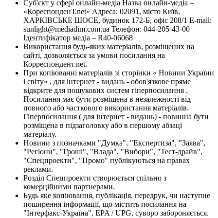
Суб'єкт у сфері онлайн-медіа Назва онлайн-медіа –
«КореспонденТ.net» Адреса: 02091, місто Київ,
ХАРКІВСЬКЕ ШОСЕ, будинок 172-Б, офіс 208/1 E-mail:
sunlight@mediadim.com.ua
Телефон: 044-205-43-00
Ідентифікатор медіа – R40-06068
Використання будь-яких матеріалів, розміщених на
сайті, дозволяється за умови посилання на
Корреспондент.net.
При копіюванні матеріалів зі сторінки « Новини України
і світу» , для інтернет - видань - обов'язкове пряме
відкрите для пошукових систем гіперпосилання .
Посилання має бути розміщена в незалежності від
повного або часткового використання матеріалів.
Гіперпосилання ( для інтернет - видань) - повинна бути
розміщена в підзаголовку або в першому абзаці
матеріалу.
Новини з позначками "Думка", "Експертиза", "Заява",
"Регіони", "Гроші", "Влада", "Вибори", "Тест-драйв",
"Спецпроекти", "Промо" публікуються на правах
реклами.
Розділ Спецпроекти створюється спільно з
комерційними партнерами.
Будь яке копіювання, публікація, передрук, чи наступне
поширення інформації, що містить посилання на
"Інтерфакс-Україна", EPA / UPG, суворо забороняється.