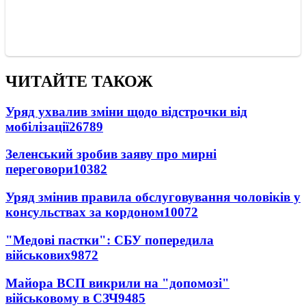
ЧИТАЙТЕ ТАКОЖ
Уряд ухвалив зміни щодо відстрочки від
мобілізації
26789
Зеленський зробив заяву про мирні
переговори
10382
Уряд змінив правила обслуговування чоловіків у
консульствах за кордоном
10072
"Медові пастки": СБУ попередила
військових
9872
Майора ВСП викрили на "допомозі"
військовому в СЗЧ
9485