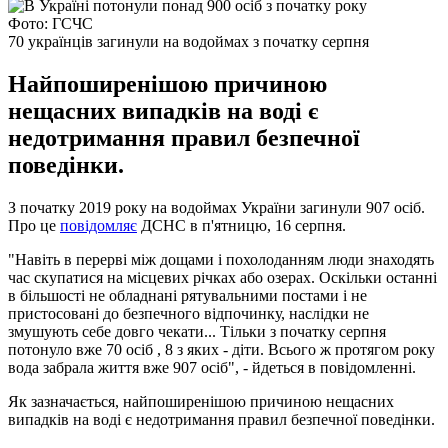
Фото: ГСЧС
70 українців загинули на водоймах з початку серпня
Найпоширенішою причиною
нещасних випадків на воді є
недотримання правил безпечної
поведінки.
З початку 2019 року на водоймах України загинули 907 осіб.
Про це
повідомляє
ДСНС в п'ятницю, 16 серпня.
"Навіть в перерві між дощами і похолоданням люди знаходять
час скупатися на місцевих річках або озерах. Оскільки останні
в більшості не обладнані рятувальними постами і не
пристосовані до безпечного відпочинку, наслідки не
змушують себе довго чекати... Тільки з початку серпня
потонуло вже 70 осіб , 8 з яких - діти. Всього ж протягом року
вода забрала життя вже 907 осіб", - йдеться в повідомленні.
Як зазначається, найпоширенішою причиною нещасних
випадків на воді є недотримання правил безпечної поведінки.