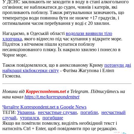
У ДСНС закликають не заходити в воду в стані алкогольного
сп'яніння; не наближатися до суден, човнів і катерів, які
пропливають поблизу. Також рятувальники зазначають, що
температура води повинна бути не нижче +17 градусів, і
оптимальним часом перебування у воді є 20 хвилин.
Нагадаємо, в Одеській області
водолази виявили тіло
хлопчика
, якого віднесло під час купання у відкрите море.
Підліток з вітчимом пішли купатися поблизу
несанкціонованого пляжу. Їх накрило хвилею і понесло в
Чорне море.
Також повідомлялося, що в анексованому Криму
потонули дві
найкращі кікбоксерки світу
- Фатіма Жагупова і Елінп
Гісмєєва.
Новини від
Корреспондент.net
в Telegram. Підписуйтесь на
наш канал
https://t.me/korrespondentnet
Читайте Korrespondent.net в Google News
ТЕГИ:
Украина
,
несчастные случаи
,
погибли
,
несчастный
случай
,
утопился
,
погибшие
Якщо ви помітили помилку, виділіть необхідний текст і
натисніть Ctrl + Enter, щоб повідомити про це редакцію.