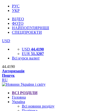
РУС
УКР
ВІДЕО
ФОТО
НАЙПОПУЛЯРНІШІ
СПЕЦПРОЕКТИ
USD
USD
44.4190
EUR
51.3207
Всі курси валют
44.4190
Авторизація
Пошук
RU
ВСІ РОЗДІЛИ
Головна
Україна
Всі новини розділу
Політика