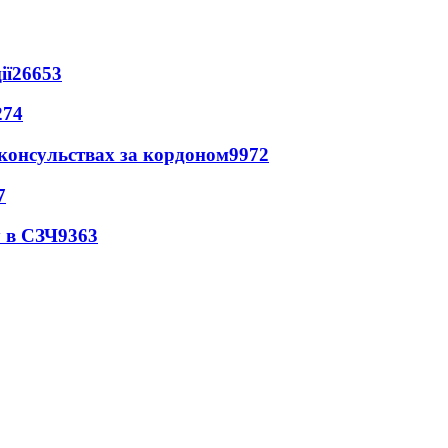
ії
26653
274
 консульствах за кордоном
9972
7
 в СЗЧ
9363