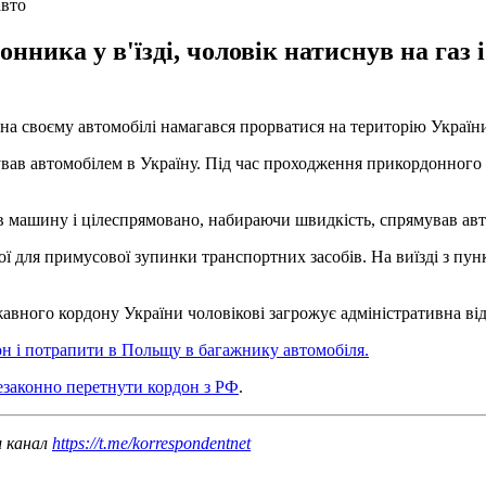
авто
ника у в'їзді, чоловік натиснув на газ 
 на своєму автомобілі намагався прорватися на територію Україн
вав автомобілем в Україну. Під час проходження прикордонного 
ів машину і цілеспрямовано, набираючи швидкість, спрямував авт
 для примусової зупинки транспортних засобів. На виїзді з пу
вного кордону України чоловікові загрожує адміністративна відпо
он і потрапити в Польщу в багажнику автомобіля.
езаконно перетнути кордон з РФ
.
ш канал
https://t.me/korrespondentnet