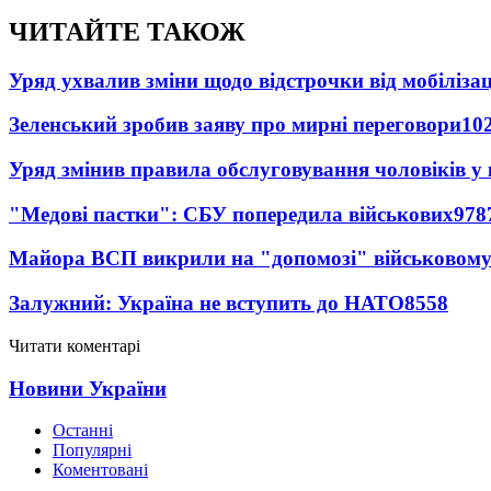
ЧИТАЙТЕ ТАКОЖ
Уряд ухвалив зміни щодо відстрочки від мобілізац
Зеленський зробив заяву про мирні переговори
10
Уряд змінив правила обслуговування чоловіків у
"Медові пастки": СБУ попередила військових
978
Майора ВСП викрили на "допомозі" військовому
Залужний: Україна не вступить до НАТО
8558
Читати коментарі
Новини України
Останні
Популярні
Коментовані