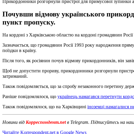
Прикордонники розгорнули пристрої для примусової зупинки 
Почувши відмову українського прикордон
пункт пропуску.
На кордоні з Харківською областю на кордоні громадянин Росії
Зазначається, що громадянин Росії 1993 року народження пряму
поїздки в країну.
Після того, як росіянин почув відмову прикордонників, він зав
Щоб не допустити прориву, прикордонники розгорнули пристрої
затриманий.
Також повідомляється, що за спробу незаконного перетину держа
Раніше повідомлялося, що
українець намагався перетнути корд
Також повідомлялося, що на Харківщині
іноземці намагалися н
Новини від
Корреспондент.net
в Telegram. Підписуйтесь на на
Читайте Korrespondent.net в Google News