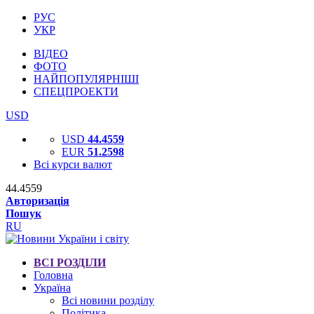
РУС
УКР
ВІДЕО
ФОТО
НАЙПОПУЛЯРНІШІ
СПЕЦПРОЕКТИ
USD
USD
44.4559
EUR
51.2598
Всі курси валют
44.4559
Авторизація
Пошук
RU
ВСІ РОЗДІЛИ
Головна
Україна
Всі новини розділу
Політика