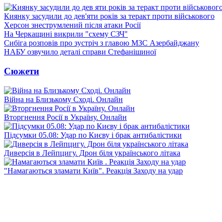
Киянку засудили до дев'яти років за теракт проти військового
Херсон знеструмлений після атаки Росії
На Черкащині викрили "схему СЗЧ"
Сибіга розповів про зустріч з главою МЗС Азербайджану
НАБУ озвучило деталі справи Стефанішиної
Сюжети
Війна на Близькому Сході. Онлайн
Вторгнення Росії в Україну. Онлайн
Підсумки 05.08: Удар по Києву і брак антибалістики
Диверсія в Лейпцигу. Дрон біля українського літака
"Намагаються зламати Київ". Реакція Заходу на удар