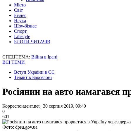
Місто
Світ
Бізнес
Наука
Шоу-бізнес
Спорт
Lifestyle
БЛОГИ ЧИТАЧІВ
СПЕЦТЕМА:
Війна в Ірані
ВСІ ТЕМИ
Вступ України в ЄС
Теракт в Барселоні
Росіянин на авто намагався п
Корреспондент.net, 30 серпня 2019, 09:40
0
601
Фото: dpsu.gov.ua