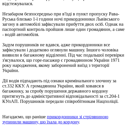
відстежувалася.
Незабаром безпосередньо при в'їзді в пункт пропуску Рава-
Руська близько 1-ї години ночі прикордонники Львівського
загону в автомобілі зафіксували прибуття двох осіб. Однак на
паспортний контроль пройшов лише один громадянин, а саме
- водій автомобіля.
Задум порушників не вдався, адже прикордонники все
зафіксували і додатково оглянули машину. Іншого чоловіка
виявили в багажному відділенні. Під час подальшої перевірки
з'ясувалося, що горе-пасажир є громадянином України 1971
року народження, якому заборонений виїзд з території
України.
Дії водія підпадають під ознаки кримінального злочину за
ст.332 ККУ. А громадянина України, який ховався в
багажнику, за спробу порушення державного кордону
притягнуть до адміністративної відповідальності за ст.204-1
КУпАП. Порушників передали співробітникам Нацполіції.
Нагадаємо, що раніше
прикордонники зі стріляниною
зупинили машину, що їхала до кордону
.