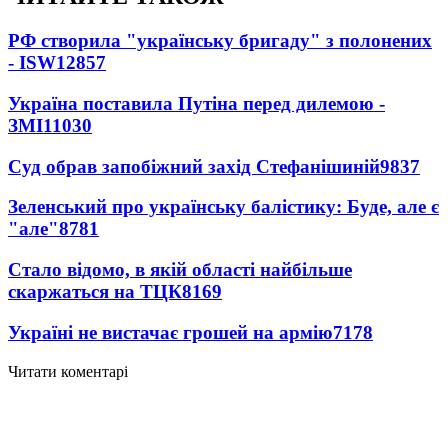
РФ створила "українську бригаду" з полонених
- ISW
12857
Україна поставила Путіна перед дилемою -
ЗМІ
11030
Суд обрав запобіжний захід Стефанішиній
9837
Зеленський про українську балістику: Буде, але є
"але"
8781
Стало відомо, в якій області найбільше
скаржаться на ТЦК
8169
Україні не вистачає грошей на армію
7178
Читати коментарі