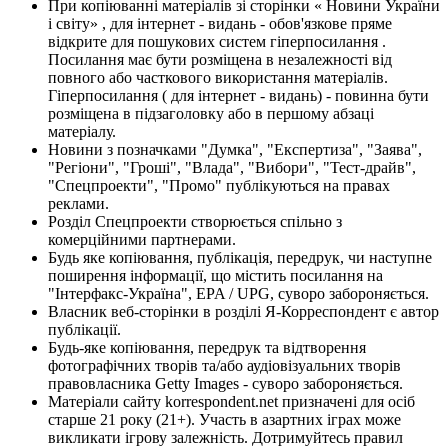
При копіюванні матеріалів зі сторінки « Новини України
і світу» , для інтернет - видань - обов'язкове пряме
відкрите для пошукових систем гіперпосилання .
Посилання має бути розміщена в незалежності від
повного або часткового використання матеріалів.
Гіперпосилання ( для інтернет - видань) - повинна бути
розміщена в підзаголовку або в першому абзаці
матеріалу.
Новини з позначками "Думка", "Експертиза", "Заява",
"Регіони", "Гроші", "Влада", "Вибори", "Тест-драйв",
"Спецпроекти", "Промо" публікуються на правах
реклами.
Розділ Спецпроекти створюється спільно з
комерційними партнерами.
Будь яке копіювання, публікація, передрук, чи наступне
поширення інформації, що містить посилання на
"Інтерфакс-Україна", EPA / UPG, суворо забороняється.
Власник веб-сторінки в розділі Я-Корреспондент є автор
публікації.
Будь-яке копіювання, передрук та відтворення
фотографічних творів та/або аудіовізуальних творів
правовласника Getty Images - суворо забороняється.
Матеріали сайту korrespondent.net призначені для осіб
старше 21 року (21+). Участь в азартних іграх може
викликати ігрову залежність. Дотримуйтесь правил