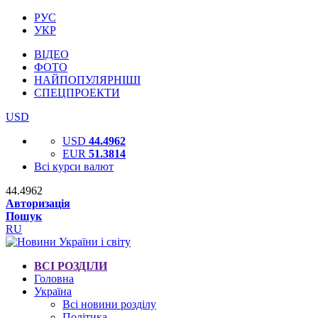
РУС
УКР
ВІДЕО
ФОТО
НАЙПОПУЛЯРНІШІ
СПЕЦПРОЕКТИ
USD
USD
44.4962
EUR
51.3814
Всі курси валют
44.4962
Авторизація
Пошук
RU
ВСІ РОЗДІЛИ
Головна
Україна
Всі новини розділу
Політика