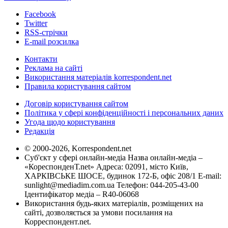
Facebook
Twitter
RSS-стрічки
E-mail розсилка
Контакти
Реклама на сайті
Використання матеріалів korrespondent.net
Правила користування сайтом
Договір користування сайтом
Політика у сфері конфіденційності і персональних даних
Угода щодо користування
Редакція
© 2000-2026, Korrespondent.net
Суб'єкт у сфері онлайн-медіа Назва онлайн-медіа –
«КореспонденТ.net» Адреса: 02091, місто Київ,
ХАРКІВСЬКЕ ШОСЕ, будинок 172-Б, офіс 208/1 E-mail:
sunlight@mediadim.com.ua
Телефон: 044-205-43-00
Ідентифікатор медіа – R40-06068
Використання будь-яких матеріалів, розміщених на
сайті, дозволяється за умови посилання на
Корреспондент.net.