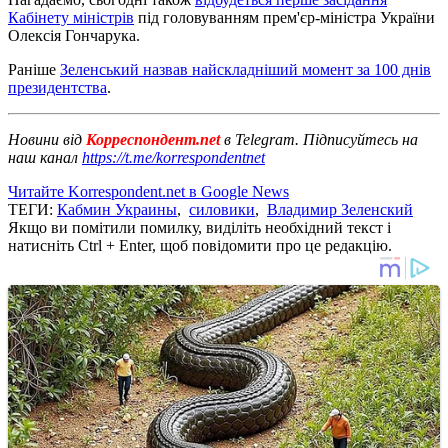
Кабінету міністрів
під головуванням прем'єр-міністра України
Олексія Гончарука.
Раніше
Зеленський назвав найскладніший момент за 100 днів
президентства
.
Новини від
Корреспондент.net
в Telegram. Підписуйтесь на
наш канал
https://t.me/korrespondentnet
Читайте Korrespondent.net в Google News
ТЕГИ:
Кабмин Украины
,
силовики
,
Владимир Зеленский
Якщо ви помітили помилку, виділіть необхідний текст і
натисніть Ctrl + Enter, щоб повідомити про це редакцію.