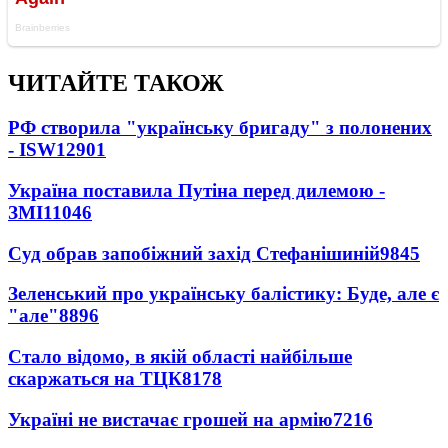
ЧИТАЙТЕ ТАКОЖ
РФ створила "українську бригаду" з полонених
- ISW
12901
Україна поставила Путіна перед дилемою -
ЗМІ
11046
Суд обрав запобіжний захід Стефанішиній
9845
Зеленський про українську балістику: Буде, але є
"але"
8896
Стало відомо, в якій області найбільше
скаржаться на ТЦК
8178
Україні не вистачає грошей на армію
7216