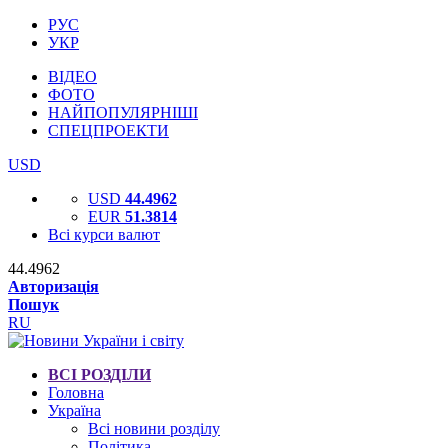
РУС
УКР
ВІДЕО
ФОТО
НАЙПОПУЛЯРНІШІ
СПЕЦПРОЕКТИ
USD
USD
44.4962
EUR
51.3814
Всі курси валют
44.4962
Авторизація
Пошук
RU
ВСІ РОЗДІЛИ
Головна
Україна
Всі новини розділу
Політика