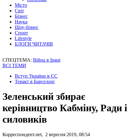
Місто
Світ
Бізнес
Наука
Шоу-бізнес
Спорт
Lifestyle
БЛОГИ ЧИТАЧІВ
СПЕЦТЕМА:
Війна в Ірані
ВСІ ТЕМИ
Вступ України в ЄС
Теракт в Барселоні
Зеленський збирає
керівництво Кабміну, Ради і
силовиків
Корреспондент.net, 2 вересня 2019, 08:54