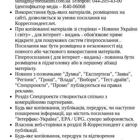
sunlight@mediadim.com.ua
Телефон: 044-205-43-00
Ідентифікатор медіа – R40-06068
Використання будь-яких матеріалів, розміщених на
сайті, дозволяється за умови посилання на
Корреспондент.net.
При копіюванні матеріалів зі сторінки « Новини України
і світу» , для інтернет - видань - обов'язкове пряме
відкрите для пошукових систем гіперпосилання .
Посилання має бути розміщена в незалежності від
повного або часткового використання матеріалів.
Гіперпосилання ( для інтернет - видань) - повинна бути
розміщена в підзаголовку або в першому абзаці
матеріалу.
Новини з позначками "Думка", "Експертиза", "Заява",
"Регіони", "Гроші", "Влада", "Вибори", "Тест-драйв",
"Спецпроекти", "Промо" публікуються на правах
реклами.
Розділ Спецпроекти створюється спільно з
комерційними партнерами.
Будь яке копіювання, публікація, передрук, чи наступне
поширення інформації, що містить посилання на
"Інтерфакс-Україна", EPA / UPG, суворо забороняється.
Власник веб-сторінки в розділі Я-Корреспондент є автор
публікації.
Будь-яке копіювання, передрук та відтворення