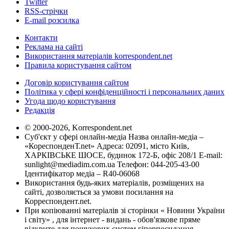
Twitter
RSS-стрічки
E-mail розсилка
Контакти
Реклама на сайті
Використання матеріалів korrespondent.net
Правила користування сайтом
Договір користування сайтом
Політика у сфері конфіденційності і персональних даних
Угода щодо користування
Редакція
© 2000-2026, Korrespondent.net
Суб'єкт у сфері онлайн-медіа Назва онлайн-медіа –
«КореспонденТ.net» Адреса: 02091, місто Київ,
ХАРКІВСЬКЕ ШОСЕ, будинок 172-Б, офіс 208/1 E-mail:
sunlight@mediadim.com.ua
Телефон: 044-205-43-00
Ідентифікатор медіа – R40-06068
Використання будь-яких матеріалів, розміщених на
сайті, дозволяється за умови посилання на
Корреспондент.net.
При копіюванні матеріалів зі сторінки « Новини України
і світу» , для інтернет - видань - обов'язкове пряме
відкрите для пошукових систем гіперпосилання .