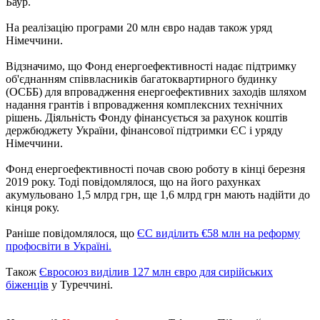
Баур.
На реалізацію програми 20 млн євро надав також уряд
Німеччини.
Відзначимо, що Фонд енергоефективності надає підтримку
об'єднанням співвласників багатоквартирного будинку
(ОСББ) для впровадження енергоефективних заходів шляхом
надання грантів і впровадження комплексних технічних
рішень. Діяльність Фонду фінансується за рахунок коштів
держбюджету України, фінансової підтримки ЄС і уряду
Німеччини.
Фонд енергоефективності почав свою роботу в кінці березня
2019 року. Тоді повідомлялося, що на його рахунках
акумульовано 1,5 млрд грн, ще 1,6 млрд грн мають надійти до
кінця року.
Раніше повідомлялося, що
ЄС виділить €58 млн на реформу
профосвіти в Україні.
Також
Євросоюз виділив 127 млн ​​євро для сирійських
біженців
у Туреччині.