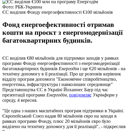
Фото: РБК-Украина
ЄС виділив Фонду енергоефективності €100 мільйонів
Фонд енергоефективності отримав
кошти на проєкт з енергомодернізації
багатоквартирних будинків.
ЄС виділив €80 мільйонів для підтримки заходів у рамках
програми Фонду енергоефективності з енергомодернізації
багатоквартирних будинків
Енергодім
і ще €20 мільйонів - на
технічну допомогу в її реалізації. Про це розповів керівник
відділу програм допомоги "Економічне співробітництво,
енергетика, інфраструктура і навколишнє середовище"
Представництва ЄС в Україні Йоханнес Баур під час
презентації програми
Енергодім
,
повідомляє
Укрінформ
у
середу, 4 вересня.
"Це одна з наших масштабних програм підтримки в Україні.
Європейський Союз надав 80 мільйонів євро на заходи в
рамках програми Фонду, плюс 20 мільйонів євро було
виділено на технічну допомогу для її реалізації", - підкреслив