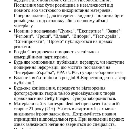
Посилання має бути розміщена в незалежності від
повного або часткового використання матеріалів.
Гіперпосилання ( для інтернет - видань) - повинна бути
розміщена в підзаголовку або в першому абзаці
матеріалу.
Новини з позначками "Думка", "Експертиза", "Заява",
"Регіони", "Гроші", "Влада", "Вибори", "Тест-драйв",
"Спецпроекти", "Промо" публікуються на правах
реклами.
Розділ Спецпроекти створюється спільно з
комерційними партнерами.
Будь яке копіювання, публікація, передрук, чи наступне
поширення інформації, що містить посилання на
"Інтерфакс-Україна", EPA / UPG, суворо забороняється.
Власник веб-сторінки в розділі Я-Корреспондент є автор
публікації.
Будь-яке копіювання, передрук та відтворення
фотографічних творів та/або аудіовізуальних творів
правовласника Getty Images - суворо забороняється.
Матеріали сайту korrespondent.net призначені для осіб
старше 21 року (21+). Участь в азартних іграх може
викликати ігрову залежність. Дотримуйтесь правил
(принципів) відповідальної гри. При виявленні перших
ознак залежності негайно зверніться до спеціаліста.