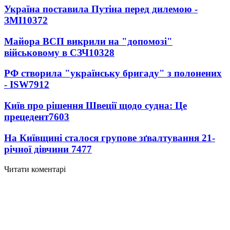
Україна поставила Путіна перед дилемою -
ЗМІ
10372
Майора ВСП викрили на "допомозі"
військовому в СЗЧ
10328
РФ створила "українську бригаду" з полонених
- ISW
7912
Київ про рішення Швеції щодо судна: Це
прецедент
7603
На Київщині сталося групове зґвалтування 21-
річної дівчини
7477
Читати коментарі