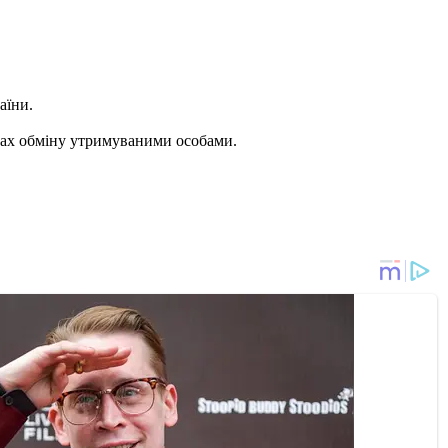
аїни.
мках обміну утримуваними особами.