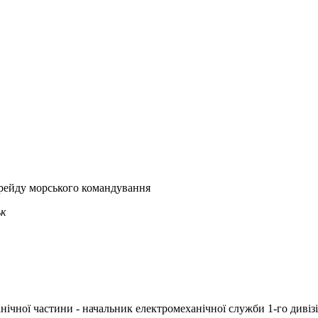
 рейду морського командування
ьк
анічної частини - начальник електромеханічної служби 1-го диві