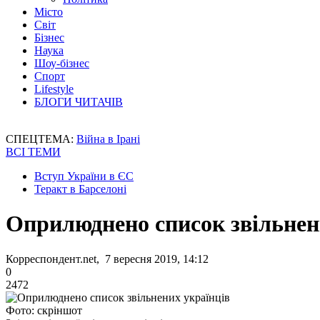
Місто
Світ
Бізнес
Наука
Шоу-бізнес
Спорт
Lifestyle
БЛОГИ ЧИТАЧІВ
СПЕЦТЕМА:
Війна в Ірані
ВСІ ТЕМИ
Вступ України в ЄС
Теракт в Барселоні
Оприлюднено список звільнен
Корреспондент.net, 7 вересня 2019, 14:12
0
2472
Фото: скріншот