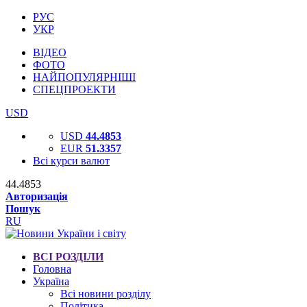
РУС
УКР
ВІДЕО
ФОТО
НАЙПОПУЛЯРНІШІ
СПЕЦПРОЕКТИ
USD
USD
44.4853
EUR
51.3357
Всі курси валют
44.4853
Авторизація
Пошук
RU
ВСІ РОЗДІЛИ
Головна
Україна
Всі новини розділу
Політика