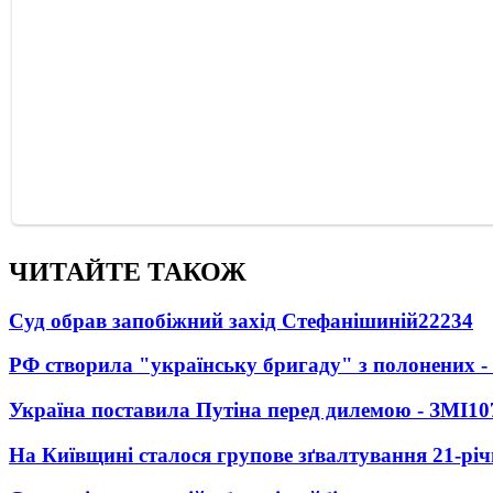
ЧИТАЙТЕ ТАКОЖ
Суд обрав запобіжний захід Стефанішиній
22234
РФ створила "українську бригаду" з полонених -
Україна поставила Путіна перед дилемою - ЗМІ
10
На Київщині сталося групове зґвалтування 21-річ