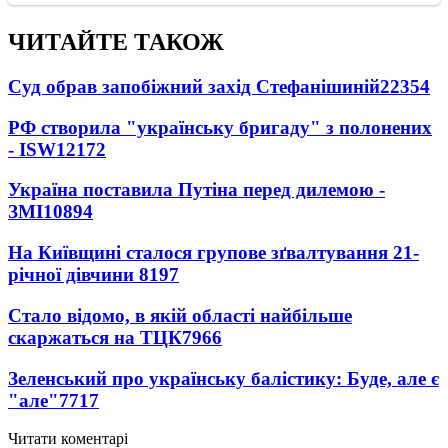
ЧИТАЙТЕ ТАКОЖ
Суд обрав запобіжний захід Стефанішиній
22354
РФ створила "українську бригаду" з полонених
- ISW
12172
Україна поставила Путіна перед дилемою -
ЗМІ
10894
На Київщині сталося групове зґвалтування 21-
річної дівчини
8197
Стало відомо, в якій області найбільше
скаржаться на ТЦК
7966
Зеленський про українську балістику: Буде, але є
"але"
7717
Читати коментарі