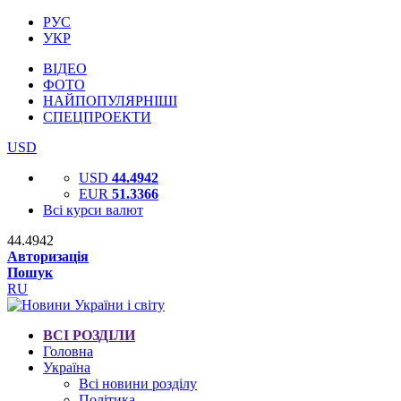
РУС
УКР
ВІДЕО
ФОТО
НАЙПОПУЛЯРНІШІ
СПЕЦПРОЕКТИ
USD
USD
44.4942
EUR
51.3366
Всі курси валют
44.4942
Авторизація
Пошук
RU
ВСІ РОЗДІЛИ
Головна
Україна
Всі новини розділу
Політика