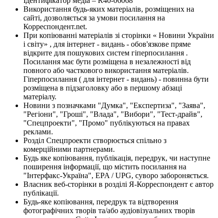
Ідентифікатор медіа – R40-06068
Використання будь-яких матеріалів, розміщених на
сайті, дозволяється за умови посилання на
Корреспондент.net.
При копіюванні матеріалів зі сторінки « Новини України
і світу» , для інтернет - видань - обов'язкове пряме
відкрите для пошукових систем гіперпосилання .
Посилання має бути розміщена в незалежності від
повного або часткового використання матеріалів.
Гіперпосилання ( для інтернет - видань) - повинна бути
розміщена в підзаголовку або в першому абзаці
матеріалу.
Новини з позначками "Думка", "Експертиза", "Заява",
"Регіони", "Гроші", "Влада", "Вибори", "Тест-драйв",
"Спецпроекти", "Промо" публікуються на правах
реклами.
Розділ Спецпроекти створюється спільно з
комерційними партнерами.
Будь яке копіювання, публікація, передрук, чи наступне
поширення інформації, що містить посилання на
"Інтерфакс-Україна", EPA / UPG, суворо забороняється.
Власник веб-сторінки в розділі Я-Корреспондент є автор
публікації.
Будь-яке копіювання, передрук та відтворення
фотографічних творів та/або аудіовізуальних творів