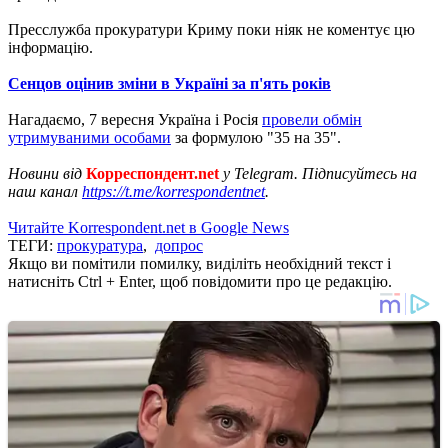
Пресслужба прокуратури Криму поки ніяк не коментує цю
інформацію.
Сенцов оцінив зміни в Україні за п'ять років
Нагадаємо, 7 вересня Україна і Росія
провели обмін
утримуваними особами
за формулою "35 на 35".
Новини від
Корреспондент.net
у Telegram. Підписуйтесь на
наш канал
https://t.me/korrespondentnet
.
Читайте Korrespondent.net в Google News
ТЕГИ:
прокуратура
,
допрос
Якщо ви помітили помилку, виділіть необхідний текст і
натисніть Ctrl + Enter, щоб повідомити про це редакцію.