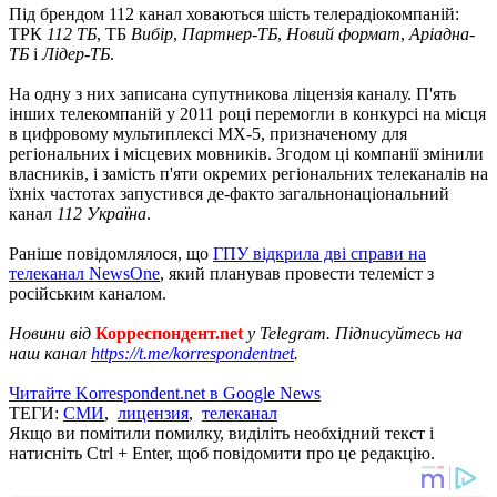
Під брендом 112 канал ховаються шість телерадіокомпаній:
ТРК
112 ТБ
, ТБ
Вибір
,
Партнер-ТБ
,
Новий формат
,
Аріадна-
ТБ
і
Лідер-ТБ
.
На одну з них записана супутникова ліцензія каналу. П'ять
інших телекомпаній у 2011 році перемогли в конкурсі на місця
в цифровому мультиплексі МХ-5, призначеному для
регіональних і місцевих мовників. Згодом ці компанії змінили
власників, і замість п'яти окремих регіональних телеканалів на
їхніх частотах запустився де-факто загальнонаціональний
канал
112 Україна
.
Раніше повідомлялося, що
ГПУ відкрила дві справи на
телеканал NewsOne
, який планував провести телеміст з
російським каналом.
Новини від
Корреспондент.net
у Telegram. Підписуйтесь на
наш канал
https://t.me/korrespondentnet
.
Читайте Korrespondent.net в Google News
ТЕГИ:
СМИ
,
лицензия
,
телеканал
Якщо ви помітили помилку, виділіть необхідний текст і
натисніть Ctrl + Enter, щоб повідомити про це редакцію.