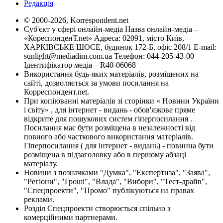
Редакція
© 2000-2026, Korrespondent.net
Суб'єкт у сфері онлайн-медіа Назва онлайн-медіа –
«КореспонденТ.net» Адреса: 02091, місто Київ,
ХАРКІВСЬКЕ ШОСЕ, будинок 172-Б, офіс 208/1 E-mail:
sunlight@mediadim.com.ua
Телефон: 044-205-43-00
Ідентифікатор медіа – R40-06068
Використання будь-яких матеріалів, розміщених на
сайті, дозволяється за умови посилання на
Корреспондент.net.
При копіюванні матеріалів зі сторінки « Новини України
і світу» , для інтернет - видань - обов'язкове пряме
відкрите для пошукових систем гіперпосилання .
Посилання має бути розміщена в незалежності від
повного або часткового використання матеріалів.
Гіперпосилання ( для інтернет - видань) - повинна бути
розміщена в підзаголовку або в першому абзаці
матеріалу.
Новини з позначками "Думка", "Експертиза", "Заява",
"Регіони", "Гроші", "Влада", "Вибори", "Тест-драйв",
"Спецпроекти", "Промо" публікуються на правах
реклами.
Розділ Спецпроекти створюється спільно з
комерційними партнерами.