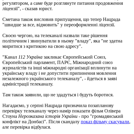
регулятором, а саме буде розглянуте питання продовження
ліцензії", - сказав юрист.
Сметана також висловив припущення, що тепер Нацрада
"швидше за все, відмовить" у переоформленні ліцензії.
Своєю чергою, на телеканалі назвали таке рішення
політичним і звинуватили в ньому "владу", яка "не здатна
миритися з критикою на свою адресу".
"Канал
112 Україна
закликає Європейський Союз,
Європейський парламент, ПАРЄ, Міжнародний союз
журналістів та інші міжнародні організації вплинути на
українську владу і не допустити припинення мовлення
незалежного українського телеканалу", - йдеться в заяві
адміністрації телеканалу.
Там також заявили, що не здадуться і будуть боротися.
Нагадаємо, у серпні Нацрада призначила позапланову
перевірку телеканалу через намір показати фільм Олівера
Стоуна
Нерозказана історія України
- про "громадянський
конфлікт на Донбасі". Після скандалу
показ фільму скасували
,
але перевірка відбулася.