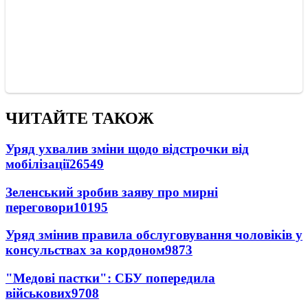
ЧИТАЙТЕ ТАКОЖ
Уряд ухвалив зміни щодо відстрочки від
мобілізації
26549
Зеленський зробив заяву про мирні
переговори
10195
Уряд змінив правила обслуговування чоловіків у
консульствах за кордоном
9873
"Медові пастки": СБУ попередила
військових
9708