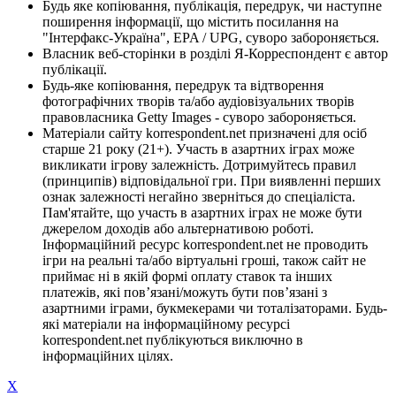
Будь яке копіювання, публікація, передрук, чи наступне
поширення інформації, що містить посилання на
"Інтерфакс-Україна", EPA / UPG, суворо забороняється.
Власник веб-сторінки в розділі Я-Корреспондент є автор
публікації.
Будь-яке копіювання, передрук та відтворення
фотографічних творів та/або аудіовізуальних творів
правовласника Getty Images - суворо забороняється.
Матеріали сайту korrespondent.net призначені для осіб
старше 21 року (21+). Участь в азартних іграх може
викликати ігрову залежність. Дотримуйтесь правил
(принципів) відповідальної гри. При виявленні перших
ознак залежності негайно зверніться до спеціаліста.
Пам'ятайте, що участь в азартних іграх не може бути
джерелом доходів або альтернативою роботі.
Інформаційний ресурс korrespondent.net не проводить
ігри на реальні та/або віртуальні гроші, також сайт не
приймає ні в якій формі оплату ставок та інших
платежів, які пов’язані/можуть бути пов’язані з
азартними іграми, букмекерами чи тоталізаторами. Будь-
які матеріали на інформаційному ресурсі
korrespondent.net публікуються виключно в
інформаційних цілях.
X