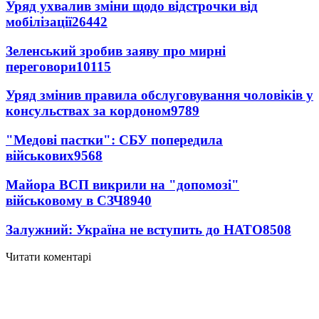
Уряд ухвалив зміни щодо відстрочки від
мобілізації
26442
Зеленський зробив заяву про мирні
переговори
10115
Уряд змінив правила обслуговування чоловіків у
консульствах за кордоном
9789
"Медові пастки": СБУ попередила
військових
9568
Майора ВСП викрили на "допомозі"
військовому в СЗЧ
8940
Залужний: Україна не вступить до НАТО
8508
Читати коментарі