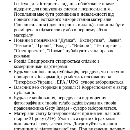
і світу» , для інтернет - видань - обов'язкове пряме
відкрите для пошукових систем гіперпосилання .
Посилання має бути розміщена в незалежності від
повного або часткового використання матеріалів.
Гіперпосилання ( для інтернет - видань) - повинна бути
розміщена в підзаголовку або в першому абзаці
матеріалу.
Новини з позначками "Думка", "Експертиза", "Заява",
"Регіони", "Гроші", "Влада", "Вибори", "Тест-драйв",
"Спецпроекти", "Промо" публікуються на правах
реклами.
Розділ Спецпроекти створюється спільно з
комерційними партнерами.
Будь яке копіювання, публікація, передрук, чи наступне
поширення інформації, що містить посилання на
"Інтерфакс-Україна", EPA / UPG, суворо забороняється.
Власник веб-сторінки в розділі Я-Корреспондент є автор
публікації.
Будь-яке копіювання, передрук та відтворення
фотографічних творів та/або аудіовізуальних творів
правовласника Getty Images - суворо забороняється.
Матеріали сайту korrespondent.net призначені для осіб
старше 21 року (21+). Участь в азартних іграх може
викликати ігрову залежність. Дотримуйтесь правил
(принципів) відповідальної гри. При виявленні перших