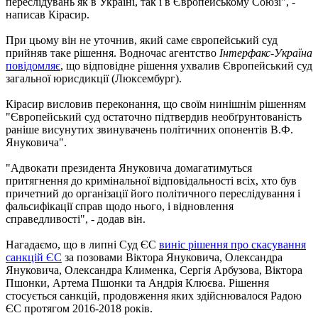
переслідувань як в Україні, так і в Європейському Союзі", -
написав Кірасир.
При цьому він не уточнив, який саме європейський суд
прийняв таке рішення. Водночас агентство
Інтерфакс-Україна
повідомляє
, що відповідне рішення ухвалив Європейський суд
загальної юрисдикції (Люксембург).
Кірасир висловив переконання, що своїм нинішнім рішенням
"Європейський суд остаточно підтвердив необґрунтованість
раніше висунутих звинувачень політичних опонентів В.Ф.
Януковича".
"Адвокати президента Януковича домагатимуться
притягнення до кримінальної відповідальності всіх, хто був
причетний до організації його політичного переслідування і
фальсифікації справ щодо нього, і відновлення
справедливості", - додав він.
Нагадаємо, що в липні Суд ЄС
виніс рішення про скасування
санкцій ЄС
за позовами Віктора Януковича, Олександра
Януковича, Олександра Клименка, Сергія Арбузова, Віктора
Пшонки, Артема Пшонки та Андрія Клюєва. Рішення
стосується санкцій, продовження яких здійснювалося Радою
ЄС протягом 2016-2018 років.