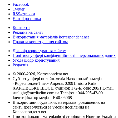
Facebook
Twitter
RSS-стрічки
E-mail розсилка
Контакти
Реклама на сайті
Використання матеріалів korrespondent.net
Правила користування сайтом
Договір користування сайтом
Політика у сфері конфіденційності і персональних даних
Угода щодо користування
Редакція
© 2000-2026, Korrespondent.net
Суб'єкт у сфері онлайн-медіа Назва онлайн-медіа –
«КореспонденТ.net» Адреса: 02091, місто Київ,
ХАРКІВСЬКЕ ШОСЕ, будинок 172-Б, офіс 208/1 E-mail:
sunlight@mediadim.com.ua
Телефон: 044-205-43-00
Ідентифікатор медіа – R40-06068
Використання будь-яких матеріалів, розміщених на
сайті, дозволяється за умови посилання на
Корреспондент.net.
При копіюванні матеріалів зі сторінки « Новини України