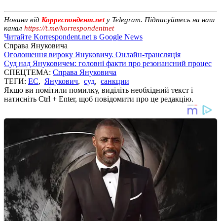
Новини від
Корреспондент.net
у Telegram. Підписуйтесь на наш
канал
https://t.me/korrespondentnet
Читайте Korrespondent.net в Google News
Справа Януковича
Оголошення вироку Януковичу. Онлайн-трансляція
Суд над Януковичем: головні факти про резонансний процес
СПЕЦТЕМА:
Справа Януковича
ТЕГИ:
ЕС
,
Янукович
,
суд
,
санкции
Якщо ви помітили помилку, виділіть необхідний текст і
натисніть Ctrl + Enter, щоб повідомити про це редакцію.