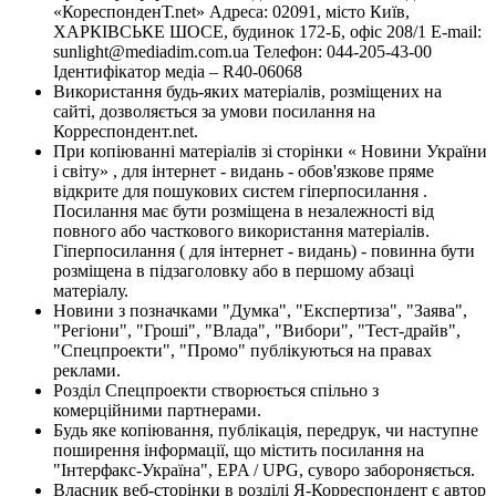
«КореспонденТ.net» Адреса: 02091, місто Київ,
ХАРКІВСЬКЕ ШОСЕ, будинок 172-Б, офіс 208/1 E-mail:
sunlight@mediadim.com.ua
Телефон: 044-205-43-00
Ідентифікатор медіа – R40-06068
Використання будь-яких матеріалів, розміщених на
сайті, дозволяється за умови посилання на
Корреспондент.net.
При копіюванні матеріалів зі сторінки « Новини України
і світу» , для інтернет - видань - обов'язкове пряме
відкрите для пошукових систем гіперпосилання .
Посилання має бути розміщена в незалежності від
повного або часткового використання матеріалів.
Гіперпосилання ( для інтернет - видань) - повинна бути
розміщена в підзаголовку або в першому абзаці
матеріалу.
Новини з позначками "Думка", "Експертиза", "Заява",
"Регіони", "Гроші", "Влада", "Вибори", "Тест-драйв",
"Спецпроекти", "Промо" публікуються на правах
реклами.
Розділ Спецпроекти створюється спільно з
комерційними партнерами.
Будь яке копіювання, публікація, передрук, чи наступне
поширення інформації, що містить посилання на
"Інтерфакс-Україна", EPA / UPG, суворо забороняється.
Власник веб-сторінки в розділі Я-Корреспондент є автор