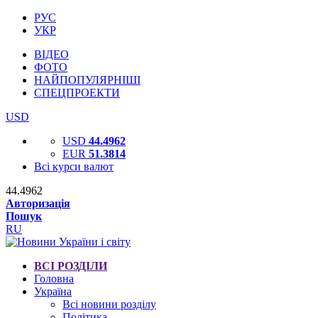
РУС
УКР
ВІДЕО
ФОТО
НАЙПОПУЛЯРНІШІ
СПЕЦПРОЕКТИ
USD
USD
44.4962
EUR
51.3814
Всі курси валют
44.4962
Авторизація
Пошук
RU
ВСІ РОЗДІЛИ
Головна
Україна
Всі новини розділу
Політика