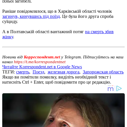
їхньої загибелі.
Раніше повідомлялося, що в Харківській області чоловік
загинув, кинувшись під поїзд
. Це була його друга спроба
суїциду.
А в Полтавській області вантажний потяг
на cмерть збив
жінку
.
Новини від
Корреспондент.net
у Telegram. Підписуйтесь на наш
канал
https://t.me/korrespondentnet
Читайте Korrespondent.net в Google News
ТЕГИ:
смерть
,
Поезд
,
железная дорога
,
Запорожская область
Якщо ви помітили помилку, виділіть необхідний текст і
натисніть Ctrl + Enter, щоб повідомити про це редакцію.