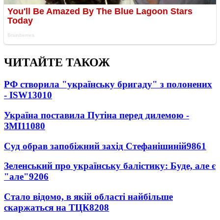
ЧИТАЙТЕ ТАКОЖ
РФ створила "українську бригаду" з полонених
- ISW
13010
Україна поставила Путіна перед дилемою -
ЗМІ
11080
Суд обрав запобіжний захід Стефанішиній
9861
Зеленський про українську балістику: Буде, але є
"але"
9206
Стало відомо, в якій області найбільше
скаржаться на ТЦК
8208