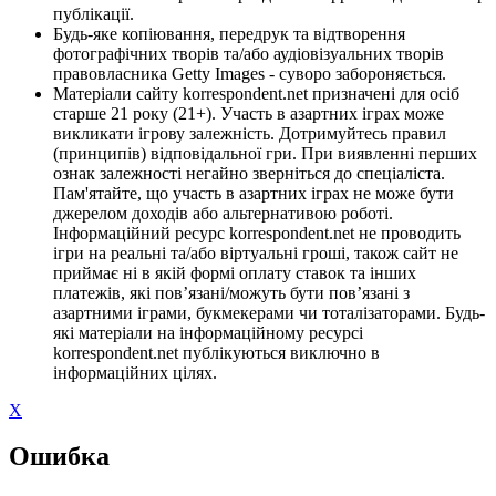
публікації.
Будь-яке копіювання, передрук та відтворення
фотографічних творів та/або аудіовізуальних творів
правовласника Getty Images - суворо забороняється.
Матеріали сайту korrespondent.net призначені для осіб
старше 21 року (21+). Участь в азартних іграх може
викликати ігрову залежність. Дотримуйтесь правил
(принципів) відповідальної гри. При виявленні перших
ознак залежності негайно зверніться до спеціаліста.
Пам'ятайте, що участь в азартних іграх не може бути
джерелом доходів або альтернативою роботі.
Інформаційний ресурс korrespondent.net не проводить
ігри на реальні та/або віртуальні гроші, також сайт не
приймає ні в якій формі оплату ставок та інших
платежів, які пов’язані/можуть бути пов’язані з
азартними іграми, букмекерами чи тоталізаторами. Будь-
які матеріали на інформаційному ресурсі
korrespondent.net публікуються виключно в
інформаційних цілях.
X
Ошибка