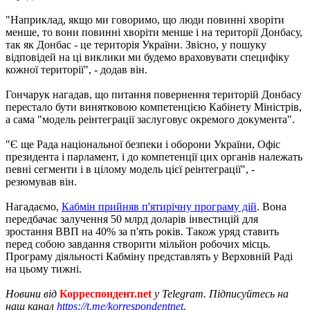
"Наприклад, якщо ми говоримо, що люди повинні хворіти
менше, то вони повинні хворіти менше і на території Донбасу,
так як Донбас - це територія України. Звісно, у пошуку
відповідей на ці виклики ми будемо враховувати специфіку
кожної території", - додав він.
Гончарук нагадав, що питання повернення територій Донбасу
перестало бути винятковою компетенцією Кабінету Міністрів,
а сама "модель реінтеграції заслуговує окремого документа".
"Є ще Рада національної безпеки і оборони України, Офіс
президента і парламент, і до компетенції цих органів належать
певні сегменти і в цілому модель цієї реінтеграції", -
резюмував він.
Нагадаємо,
Кабмін прийняв п'ятирічну програму дій
. Вона
передбачає залучення 50 млрд доларів інвестицій для
зростання ВВП на 40% за п'ять років. Також уряд ставить
перед собою завдання створити мільйон робочих місць.
Програму діяльності Кабміну представлять у Верховній Раді
на цьому тижні.
Новини від
Корреспондент.net
у Telegram. Підписуйтесь на
наш канал
https://t.me/korrespondentnet
.