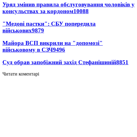
Уряд змінив правила обслуговування чоловіків у
консульствах за кордоном
10088
"Медові пастки": СБУ попередила
військових
9879
Майора ВСП викрили на "допомозі"
військовому в СЗЧ
9496
Суд обрав запобіжний захід Стефанішиній
8851
Читати коментарі