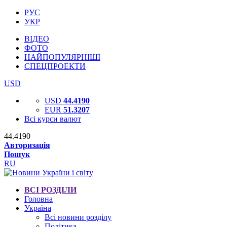
РУС
УКР
ВІДЕО
ФОТО
НАЙПОПУЛЯРНІШІ
СПЕЦПРОЕКТИ
USD
USD
44.4190
EUR
51.3207
Всі курси валют
44.4190
Авторизація
Пошук
RU
ВСІ РОЗДІЛИ
Головна
Україна
Всі новини розділу
Політика