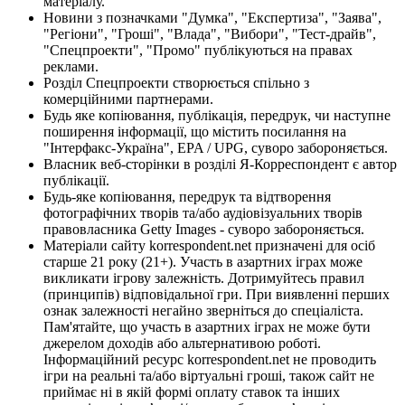
матеріалу.
Новини з позначками "Думка", "Експертиза", "Заява",
"Регіони", "Гроші", "Влада", "Вибори", "Тест-драйв",
"Спецпроекти", "Промо" публікуються на правах
реклами.
Розділ Спецпроекти створюється спільно з
комерційними партнерами.
Будь яке копіювання, публікація, передрук, чи наступне
поширення інформації, що містить посилання на
"Інтерфакс-Україна", EPA / UPG, суворо забороняється.
Власник веб-сторінки в розділі Я-Корреспондент є автор
публікації.
Будь-яке копіювання, передрук та відтворення
фотографічних творів та/або аудіовізуальних творів
правовласника Getty Images - суворо забороняється.
Матеріали сайту korrespondent.net призначені для осіб
старше 21 року (21+). Участь в азартних іграх може
викликати ігрову залежність. Дотримуйтесь правил
(принципів) відповідальної гри. При виявленні перших
ознак залежності негайно зверніться до спеціаліста.
Пам'ятайте, що участь в азартних іграх не може бути
джерелом доходів або альтернативою роботі.
Інформаційний ресурс korrespondent.net не проводить
ігри на реальні та/або віртуальні гроші, також сайт не
приймає ні в якій формі оплату ставок та інших