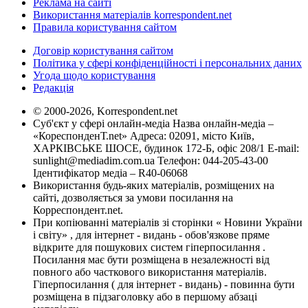
Реклама на сайті
Використання матеріалів korrespondent.net
Правила користування сайтом
Договір користування сайтом
Політика у сфері конфіденційності і персональних даних
Угода щодо користування
Редакція
© 2000-2026, Korrespondent.net
Суб'єкт у сфері онлайн-медіа Назва онлайн-медіа –
«КореспонденТ.net» Адреса: 02091, місто Київ,
ХАРКІВСЬКЕ ШОСЕ, будинок 172-Б, офіс 208/1 E-mail:
sunlight@mediadim.com.ua
Телефон: 044-205-43-00
Ідентифікатор медіа – R40-06068
Використання будь-яких матеріалів, розміщених на
сайті, дозволяється за умови посилання на
Корреспондент.net.
При копіюванні матеріалів зі сторінки « Новини України
і світу» , для інтернет - видань - обов'язкове пряме
відкрите для пошукових систем гіперпосилання .
Посилання має бути розміщена в незалежності від
повного або часткового використання матеріалів.
Гіперпосилання ( для інтернет - видань) - повинна бути
розміщена в підзаголовку або в першому абзаці