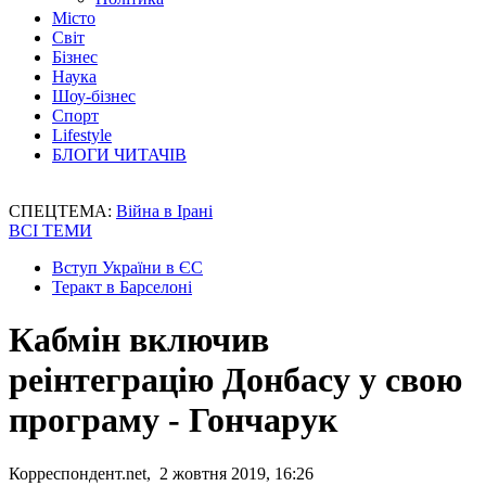
Місто
Світ
Бізнес
Наука
Шоу-бізнес
Спорт
Lifestyle
БЛОГИ ЧИТАЧІВ
СПЕЦТЕМА:
Війна в Ірані
ВСІ ТЕМИ
Вступ України в ЄС
Теракт в Барселоні
Кабмін включив
реінтеграцію Донбасу у свою
програму - Гончарук
Корреспондент.net, 2 жовтня 2019, 16:26