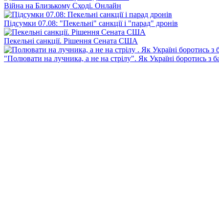
Війна на Близькому Сході. Онлайн
Підсумки 07.08: "Пекельні" санкції і "парад" дронів
Пекельні санкції. Рішення Сената США
"Полювати на лучника, а не на стрілу". Як Україні боротись з 