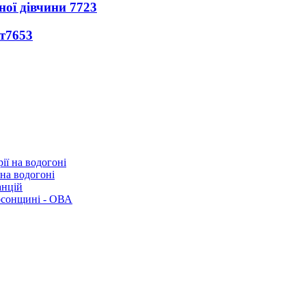
ної дівчини
7723
т
7653
 на водогоні
анцій
рсонщині - ОВА