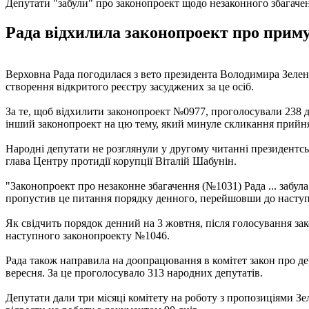
Депутати "забули" про законопроект щодо незаконного збагаче
Рада відхилила законопроект про примус
Верховна Рада погодилася з вето президента Володимира Зеленсь
створення відкритого реєстру засуджених за це осіб.
За те, щоб відхилити законопроект №0977, проголосували 238 
інший законопроект на цю тему, який минуле скликання прийн
Народні депутати не розглянули у другому читанні президентсь
глава Центру протидії корупції Віталій Шабунін.
"Законопроект про незаконне збагачення (№1031) Рада ... забул
пропустив це питання порядку денного, перейшовши до наступно
Як свідчить порядок денний на 3 жовтня, після голосування за
наступного законопроекту №1046.
Рада також направила на доопрацювання в комітет закон про 
вересня. За це проголосувало 313 народних депутатів.
Депутати дали три місяці комітету на роботу з пропозиціями З