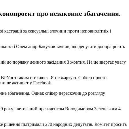
аконопроект про незаконне збагачення.
 кастрації за сексуальні злочини проти неповнолітніх і
діяльності Олександр Бакумов заявив, що депутати доопрацюють
ий до порядку денного засідання 3 жовтня. На це звертає увагу
 з ВРУ я з таким стикаюся. Я не жартую. Спікер просто
пише активіст у Facebook.
нне збагачення. Однак спікер перескочив до розгляду
019 року і ветований президентом Володимиром Зеленським 4
ке рішення підтримали 270 народних депутатів. Комітет просить