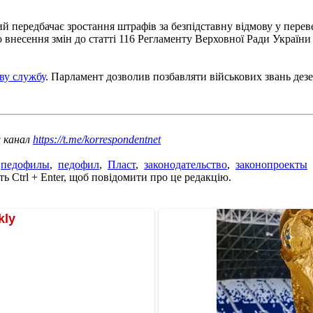
ий передбачає зростання штрафів за безпідставну відмову у перев
о внесення змін до статті 116 Регламенту Верховної Ради Україн
ву службу
. Парламент дозволив позбавляти військових звань дезе
ш канал
https://t.me/korrespondentnet
,
педофилы
,
педофил
,
Пласт
,
законодательство
,
законопроекты
ь Ctrl + Enter, щоб повідомити про це редакцію.