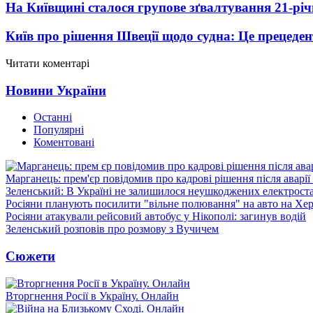
На Київщині сталося групове зґвалтування 21-річ
Київ про рішення Швеції щодо судна: Це прецеден
Читати коментарі
Новини України
Останні
Популярні
Коментовані
Марганець: прем'єр повідомив про кадрові рішення після аварії
Зеленський: В Україні не залишилося неушкоджених електрост
Росіяни планують посилити "вільне полювання" на авто на Хе
Росіяни атакували рейсовий автобус у Нікополі: загинув водій
Зеленський розповів про розмову з Вучичем
Сюжети
Вторгнення Росії в Україну. Онлайн