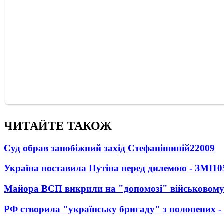
ЧИТАЙТЕ ТАКОЖ
Суд обрав запобіжний захід Стефанішиній
22009
Україна поставила Путіна перед дилемою - ЗМІ
10
Майора ВСП викрили на "допомозі" військовому
РФ створила "українську бригаду" з полонених -