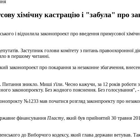
ння
ову хімічну кастрацію і "забула" про з
кого і відхилила законопроект про введення примусової хімічної
депутатів. Заступник голови комітету з питань правоохоронної 
яло в першому читанні.
кий законопроект про покарання за незаконне збагачення, внесен
а. Питання зникло. Миші з'їли. Чесно кажучи, за 12 років роботи
го законопроекту. Без жодного пояснення. Без голосування", - 
конопрокту №1233 мав початися розгляд законпроекту про незако
державне фінансування
Пласту
, який був прийнятий 30 травня 2
еленського до Виборчого кодексу, який глава держави ветував. Та