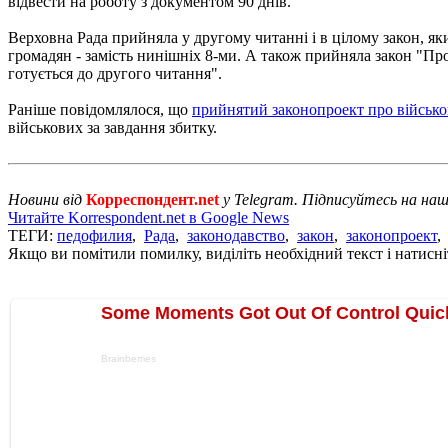
відвести на роботу з документом 90 днів.
Верховна Рада прийняла у другому читанні і в цілому закон, як
громадян - замість нинішніх 8-ми. А також прийняла закон "Пр
готується до другого читання".
Раніше повідомлялося, що
прийнятий законопроект про військо
військових за завдання збитку.
Новини від
Корреспондент.net
у Telegram. Підписуйтесь на на
Читайте Korrespondent.net в Google News
ТЕГИ:
педофилия
,
Рада
,
законодавство
,
закон
,
законопроект
Якщо ви помітили помилку, виділіть необхідний текст і натисніт