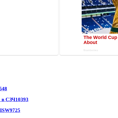
548
 в СЗЧ
10393
 ISW
9725