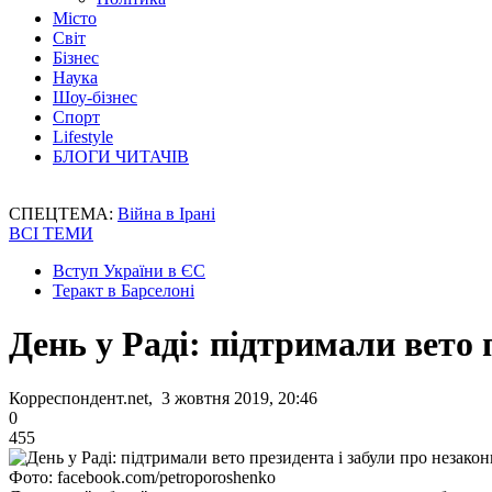
Місто
Світ
Бізнес
Наука
Шоу-бізнес
Спорт
Lifestyle
БЛОГИ ЧИТАЧІВ
СПЕЦТЕМА:
Війна в Ірані
ВСІ ТЕМИ
Вступ України в ЄС
Теракт в Барселоні
День у Раді: підтримали вето 
Корреспондент.net, 3 жовтня 2019, 20:46
0
455
Фото: facebook.com/petroporoshenko