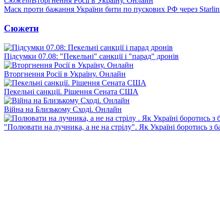
Сюжет
Вторгнення Росії в Україну. Онлайн
Маск проти бажання України бити по пускових РФ через Starlin
Сюжети
Підсумки 07.08: "Пекельні" санкції і "парад" дронів
Вторгнення Росії в Україну. Онлайн
Пекельні санкції. Рішення Сената США
Війна на Близькому Сході. Онлайн
"Полювати на лучника, а не на стрілу". Як Україні боротись з 