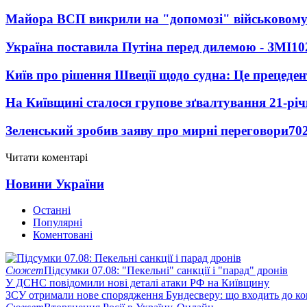
Майора ВСП викрили на "допомозі" військовому
Україна поставила Путіна перед дилемою - ЗМІ
10
Київ про рішення Швеції щодо судна: Це прецеден
На Київщині сталося групове зґвалтування 21-річ
Зеленський зробив заяву про мирні переговори
70
Читати коментарі
Новини України
Останні
Популярні
Коментовані
Сюжет
Підсумки 07.08: "Пекельні" санкції і "парад" дронів
У ДСНС повідомили нові деталі атаки РФ на Київщину
ЗСУ отримали нове спорядження Бундесверу: що входить до к