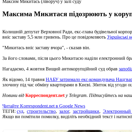
Максим Микитась (ліворуч) у залі суду
Максима Микитася підозрюють у корупці
Колишній депутат Верховної Ради, екс-глава будівельної корпо
вніс заставу 5,5 млн гривень. Про це повідомляють
Українські 
"Микитась вніс заставу вчора", - сказав він.
За його словами, після цього Микитасю наділи електронний бра
Нагадаємо, 4 жовтня Вищий антикорупційний суд обрав
запоб
Як відомо, 14 травня
НАБУ затримало екс-командувача Нацгвар
злочину під час обміну квартирами в Києві. Збиток від угоди о
Новини від
Корреспондент.net
у Telegram. Підписуйтесь на на
Читайте Korrespondent.net в Google News
ТЕГИ:
суд
,
строительство
,
залог
,
застройщики
,
Электронный 
Якщо ви помітили помилку, виділіть необхідний текст і натисніт