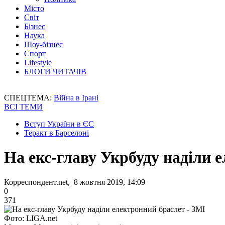
Місто
Світ
Бізнес
Наука
Шоу-бізнес
Спорт
Lifestyle
БЛОГИ ЧИТАЧІВ
СПЕЦТЕМА:
Війна в Ірані
ВСІ ТЕМИ
Вступ України в ЄС
Теракт в Барселоні
На екс-главу Укрбуду наділи 
Корреспондент.net, 8 жовтня 2019, 14:09
0
371
Фото: LIGA.net