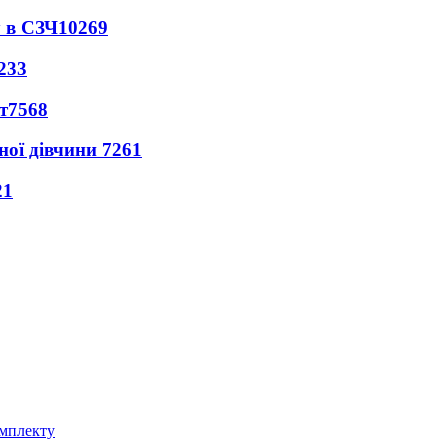
 в СЗЧ
10269
233
т
7568
ної дівчини
7261
21
омплекту