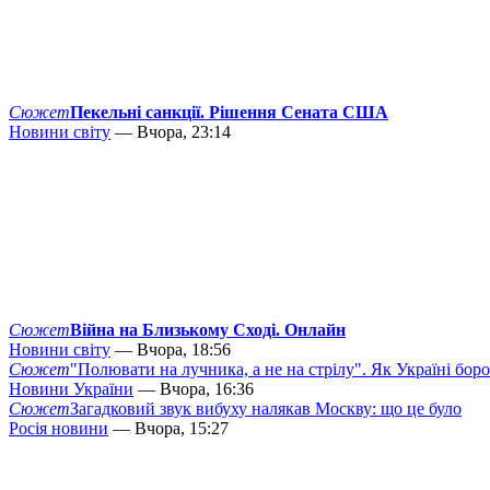
Сюжет
Пекельні санкції. Рішення Сената США
Новини світу
— Вчора, 23:14
Сюжет
Війна на Близькому Сході. Онлайн
Новини світу
— Вчора, 18:56
Сюжет
"Полювати на лучника, а не на стрілу". Як Україні бор
Новини України
— Вчора, 16:36
Сюжет
Загадковий звук вибуху налякав Москву: що це було
Росія новини
— Вчора, 15:27