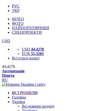
РУС
УКР
ВІДЕО
ФОТО
НАЙПОПУЛЯРНІШІ
СПЕЦПРОЕКТИ
USD
USD
44.4278
EUR
51.3281
Всі курси валют
44.4278
Авторизація
Пошук
RU
ВСІ РОЗДІЛИ
Головна
Україна
Всі новини розділу
Політика