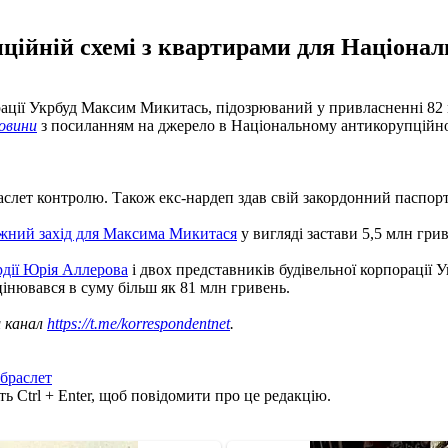
йній схемі з квартирами для Національ
рації Укрбуд Максим Микитась, підозрюваний у привласненні 82 
новини
з посиланням на джерело в Національному антикорупційно
слет контролю. Також екс-нардеп здав свій закордонний паспорт
іжний захід для Максима Микитася
у вигляді застави 5,5 млн грив
дії Юрія Аллерова
і двох представників будівельної корпорації 
цінювався в суму більш як 81 млн гривень.
ш канал
https://t.me/korrespondentnet
.
браслет
ь Ctrl + Enter, щоб повідомити про це редакцію.