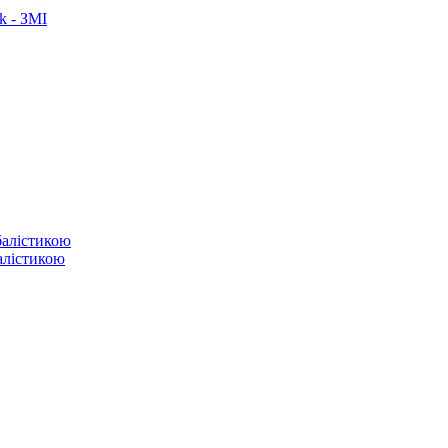
k - ЗМІ
балістикою