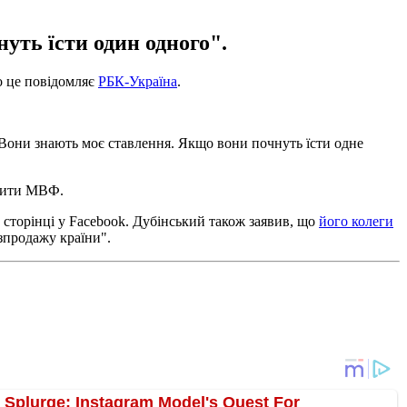
уть їсти один одного".
о це повідомляє
РБК-Україна
.
​​Вони знають моє ставлення. Якщо вони почнуть їсти одне
едити МВФ.
й сторінці у Facebook. Дубінський також заявив, що
його колеги
зпродажу країни".