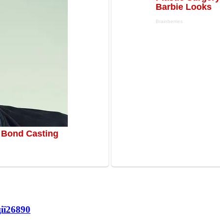
ії
26890