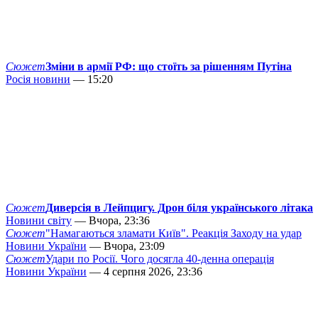
Сюжет
Зміни в армії РФ: що стоїть за рішенням Путіна
Росія новини
— 15:20
Сюжет
Диверсія в Лейпцигу. Дрон біля українського літака
Новини світу
— Вчора, 23:36
Сюжет
"Намагаються зламати Київ". Реакція Заходу на удар
Новини України
— Вчора, 23:09
Сюжет
Удари по Росії. Чого досягла 40-денна операція
Новини України
— 4 серпня 2026, 23:36