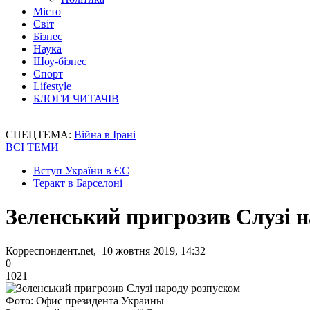
Місто
Світ
Бізнес
Наука
Шоу-бізнес
Спорт
Lifestyle
БЛОГИ ЧИТАЧІВ
СПЕЦТЕМА:
Війна в Ірані
ВСІ ТЕМИ
Вступ України в ЄС
Теракт в Барселоні
Зеленський пригрозив Слузі 
Корреспондент.net, 10 жовтня 2019, 14:32
0
1021
Фото: Офис президента Украины