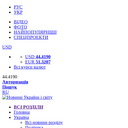
РУС
УКР
ВІДЕО
ФОТО
НАЙПОПУЛЯРНІШІ
СПЕЦПРОЕКТИ
USD
USD
44.4190
EUR
51.3207
Всі курси валют
44.4190
Авторизація
Пошук
RU
ВСІ РОЗДІЛИ
Головна
Україна
Всі новини розділу
Політика