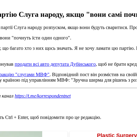
ртію Слуга народу, якщо "вони самі почн
артії Слуга народу розпуском, якщо вони будуть сваритися. Пр
 вони "почнуть їсти один одного".
 що багато хто з них щось значать. Я не хочу ламати цю партію. 
понував
продати всі авто депутата Дубінського
, щоб не брати кр
фракцію "слугами МВФ"
. Відповідний пост він розмістив на свої
ну країною під управлінням МВФ: "Зручна ширма для рішень з ро
ш канал
https://t.me/korrespondentnet
ь Ctrl + Enter, щоб повідомити про це редакцію.