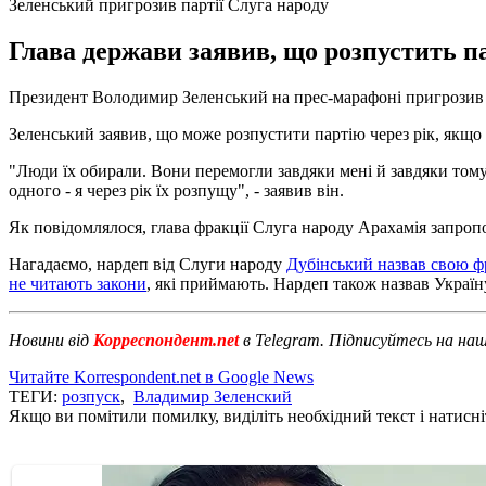
Зеленський пригрозив партії Слуга народу
Глава держави заявив, що розпустить па
Президент Володимир Зеленський на прес-марафоні пригрозив п
Зеленський заявив, що може розпустити партію через рік, якщо
"Люди їх обирали. Вони перемогли завдяки мені й завдяки тому,
одного - я через рік їх розпущу", - заявив він.
Як повідомлялося, глава фракції Слуга народу Арахамія запро
Нагадаємо, нардеп від Слуги народу
Дубінський назвав свою 
не читають закони
, які приймають. Нардеп також назвав Украї
Новини від
Корреспондент.net
в Telegram. Підписуйтесь на на
Читайте Korrespondent.net в Google News
ТЕГИ:
розпуск
,
Владимир Зеленский
Якщо ви помітили помилку, виділіть необхідний текст і натисніт