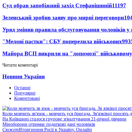
Суд обрав запобіжний захід Стефанішиній
11197
Зеленський зробив заяву про мирні переговори
10
Уряд змінив правила обслуговування чоловіків у
"Медові пастки": СБУ попередила військових
993
Майора ВСП викрили на "допомозі" військовому
Читати коментарі
Новини України
Останні
Популярні
Коментовані
Коли мовчить зв'язок - мовчить уся бригада. Зв'язківці просять
На Київщині сталося групове зґвалтування 21-річної дівчини
Міноборони отримає податкові дані чоловіків
Сюжет
Вторгнення Росії в Україну. Онлайн