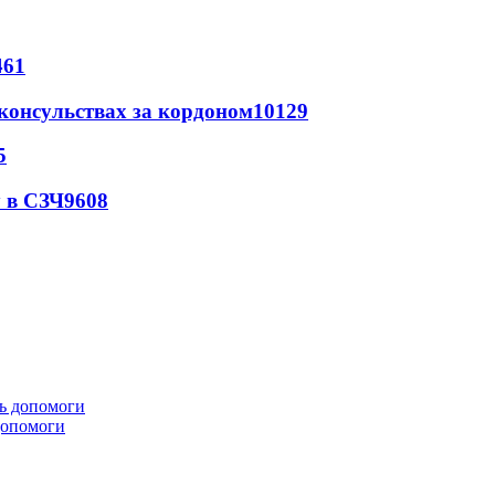
461
 консульствах за кордоном
10129
5
 в СЗЧ
9608
 допомоги