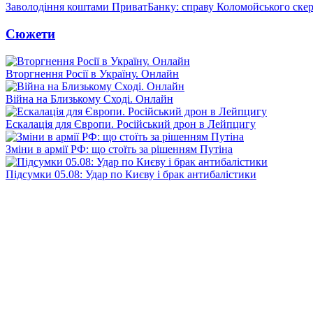
Заволодіння коштами ПриватБанку: справу Коломойського скер
Сюжети
Вторгнення Росії в Україну. Онлайн
Війна на Близькому Сході. Онлайн
Ескалація для Європи. Російський дрон в Лейпцигу
Зміни в армії РФ: що стоїть за рішенням Путіна
Підсумки 05.08: Удар по Києву і брак антибалістики