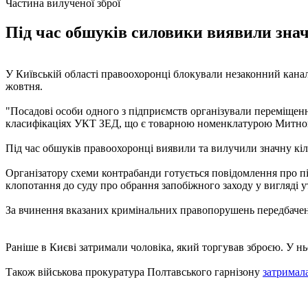
Частина вилученої зброї
Під час обшуків силовики виявили значн
У Київській області правоохоронці блокували незаконний канал 
жовтня.
"Посадові особи одного з підприємств організували переміщенн
класифікаціях УКТ ЗЕД, що є товарною номенклатурою Митного
Під час обшуків правоохоронці виявили та вилучили значну кіль
Організатору схеми контрабанди готується повідомлення про під
клопотання до суду про обрання запобіжного заходу у вигляді 
За вчинення вказаних кримінальних правопорушень передбачено 
Раніше в Києві затримали чоловіка, який торгував зброєю. У н
Також військова прокуратура Полтавського гарнізону
затримал