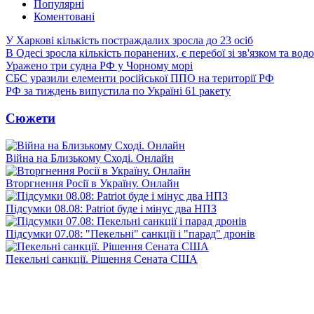
Популярні
Коментовані
У Харкові кількість постраждалих зросла до 23 осіб
В Одесі зросла кількість поранених, є перебої зі зв'язком та вод
Уражено три судна РФ у Чорному морі
СБС уразили елементи російської ППО на території РФ
РФ за тиждень випустила по Україні 61 ракету
Сюжети
Війна на Близькому Сході. Онлайн
Вторгнення Росії в Україну. Онлайн
Підсумки 08.08: Patriot буде і мінус два НПЗ
Підсумки 07.08: "Пекельні" санкції і "парад" дронів
Пекельні санкції. Рішення Сената США