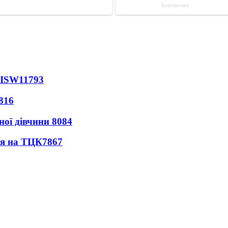
 ISW
11793
816
ної дівчини
8084
ся на ТЦК
7867