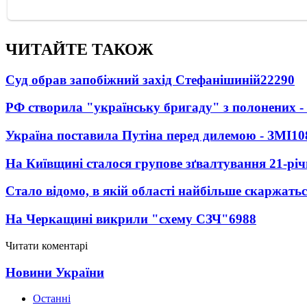
ЧИТАЙТЕ ТАКОЖ
Суд обрав запобіжний захід Стефанішиній
22290
РФ створила "українську бригаду" з полонених -
Україна поставила Путіна перед дилемою - ЗМІ
10
На Київщині сталося групове зґвалтування 21-річ
Стало відомо, в якій області найбільше скаржать
На Черкащині викрили "схему СЗЧ"
6988
Читати коментарі
Новини України
Останні