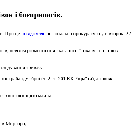
вок і боєприпасів.
ів. Про це
повідомляє
регіональна прокуратура у вівторок, 22
пасів, шляхом розмитнення вказаного "товару" по інших
зслідування триває.
нтрабанду зброї (ч. 2 ст. 201 КК України), а також
ів з конфіскацією майна.
и в Миргороді.