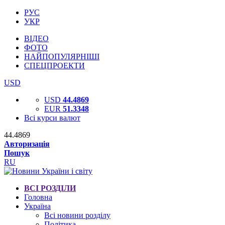
РУС
УКР
ВІДЕО
ФОТО
НАЙПОПУЛЯРНІШІ
СПЕЦПРОЕКТИ
USD
USD
44.4869
EUR
51.3348
Всі курси валют
44.4869
Авторизація
Пошук
RU
ВСІ РОЗДІЛИ
Головна
Україна
Всі новини розділу
Політика