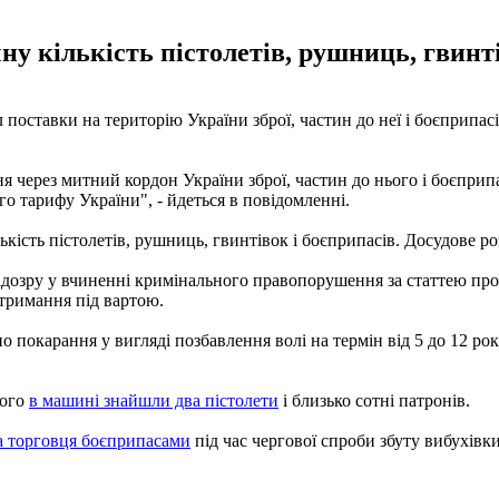
у кількість пістолетів, рушниць, гвинті
поставки на територію України зброї, частин до неї і боєприпас
я через митний кордон України зброї, частин до нього і боєпри
 тарифу України", - йдеться в повідомленні.
кість пістолетів, рушниць, гвинтівок і боєприпасів. Досудове ро
озру у вчиненні кримінального правопорушення за статтею про ко
утримання під вартою.
покарання у вигляді позбавлення волі на термін від 5 до 12 рок
ього
в машині знайшли два пістолети
і близько сотні патронів.
а торговця боєприпасами
під час чергової спроби збуту вибухівк