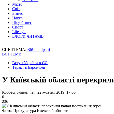
Місто
Світ
Бізнес
Наука
Шоу-бізнес
Спорт
Lifestyle
БЛОГИ ЧИТАЧІВ
СПЕЦТЕМА:
Війна в Ірані
ВСІ ТЕМИ
Вступ України в ЄС
Теракт в Барселоні
У Київській області перекрил
Корреспондент.net, 22 жовтня 2019, 17:06
0
236
Фото: Прокуратура Киевской области