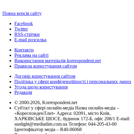
Повна версія сайту
Facebook
Twitter
RSS-стрічки
E-mail розсилка
Контакти
Реклама на сайті
Використання матеріалів korrespondent.net
Правила користування сайтом
Договір користування сайтом
Політика у сфері конфіденційності і персональних даних
Угода щодо користування
Редакція
© 2000-2026, Korrespondent.net
Суб'єкт у сфері онлайн-медіа Назва онлайн-медіа –
«КореспонденТ.net» Адреса: 02091, місто Київ,
ХАРКІВСЬКЕ ШОСЕ, будинок 172-Б, офіс 208/1 E-mail:
sunlight@mediadim.com.ua
Телефон: 044-205-43-00
Ідентифікатор медіа – R40-06068