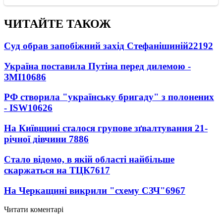
ЧИТАЙТЕ ТАКОЖ
Суд обрав запобіжний захід Стефанішиній
22192
Україна поставила Путіна перед дилемою -
ЗМІ
10686
РФ створила "українську бригаду" з полонених
- ISW
10626
На Київщині сталося групове зґвалтування 21-
річної дівчини
7886
Стало відомо, в якій області найбільше
скаржаться на ТЦК
7617
На Черкащині викрили "схему СЗЧ"
6967
Читати коментарі