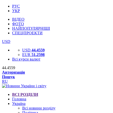
РУС
УКР
ВІДЕО
ФОТО
НАЙПОПУЛЯРНІШІ
СПЕЦПРОЕКТИ
USD
USD
44.4559
EUR
51.2598
Всі курси валют
44.4559
Авторизація
Пошук
RU
ВСІ РОЗДІЛИ
Головна
Україна
Всі новини розділу
Політика