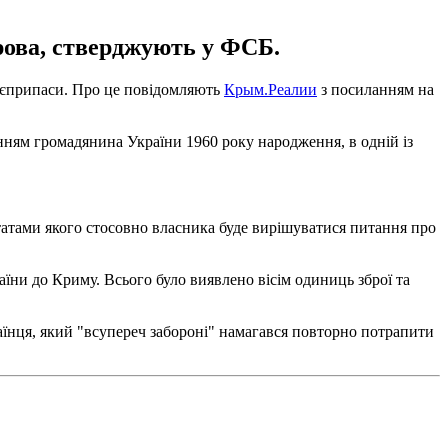
трова, стверджують у ФСБ.
оєприпаси. Про це повідомляють
Крым.Реалии
з посиланням на
анням громадянина України 1960 року народження, в одній із
татами якого стосовно власника буде вирішуватися питання про
аїни до Криму. Всього було виявлено вісім одиниць зброї та
аїнця, який "всупереч забороні" намагався повторно потрапити