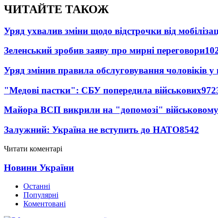
ЧИТАЙТЕ ТАКОЖ
Уряд ухвалив зміни щодо відстрочки від мобілізац
Зеленський зробив заяву про мирні переговори
10
Уряд змінив правила обслуговування чоловіків у
"Медові пастки": СБУ попередила військових
972
Майора ВСП викрили на "допомозі" військовому
Залужний: Україна не вступить до НАТО
8542
Читати коментарі
Новини України
Останні
Популярні
Коментовані