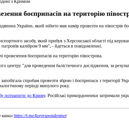
ордоні з Кримом
овезення боєприпасів на територію півос
янина України, який нібито мав намір провезти на півострів б
нспортного засобу, який прибув з Херсонської області під керув
патронів калібром 9 мм", - йдеться в повідомленні.
лі провезення боєприпасів на територію півострова.
го центру "для проведення балістичного дослідження, за резуль
запобігала спробам провезти зброю і боєприпаси з територiї Укр
налогічному періоді минулого року.
бу потрапити до Криму
. Російські прикордонники затримали укр
ш канал
https://t.me/korrespondentnet