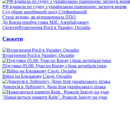
РФ вдарила по судну з українською пшеницею: загинув моряк
Суд обрав запобіжний захід Стефанішиній
Стало відомо, як відпрацювала ППО
До Києва прибув глава МЗС Азербайджану
Сюжет
Вторгнення Росії в Україну. Онлайн
Сюжети
Вторгнення Росії в Україну. Онлайн
Підсумки 05.08: Удар по Києву і брак антибалістики
Війна на Близькому Сході. Онлайн
Диверсія в Лейпцигу. Дрон біля українського літака
"Намагаються зламати Київ". Реакція Заходу на удар