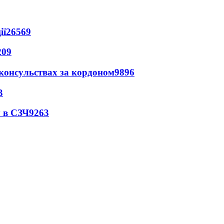
ії
26569
209
 консульствах за кордоном
9896
3
 в СЗЧ
9263