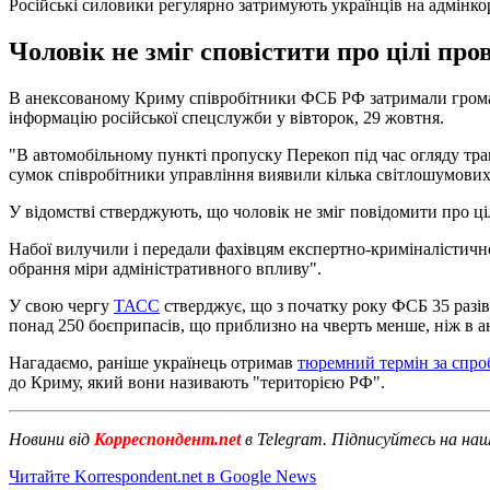
Російські силовики регулярно затримують українців на адмінк
Чоловік не зміг сповістити про цілі пр
В анексованому Криму співробітники ФСБ РФ затримали громад
інформацію російської спецслужби у вівторок, 29 жовтня.
"В автомобільному пункті пропуску Перекоп під час огляду тра
сумок співробітники управління виявили кілька світлошумових 
У відомстві стверджують, що чоловік не зміг повідомити про ці
Набої вилучили і передали фахівцям експертно-криміналістично
обрання міри адміністративного впливу".
У свою чергу
ТАСС
стверджує, що з початку року ФСБ 35 разів 
понад 250 боєприпасів, що приблизно на чверть менше, ніж в а
Нагадаємо, раніше українець отримав
тюремний термін за спро
до Криму, який вони називають "територією РФ".
Новини від
Корреспондент.net
в Telegram. Підписуйтесь на на
Читайте Korrespondent.net в Google News