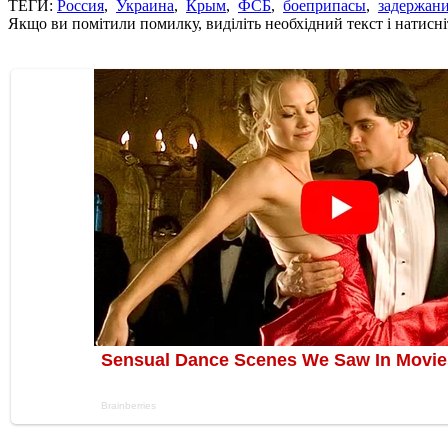
ТЕГИ:
Россия
,
Украина
,
Крым
,
ФСБ
,
боеприпасы
,
задержан
Якщо ви помітили помилку, виділіть необхідний текст і натисніт