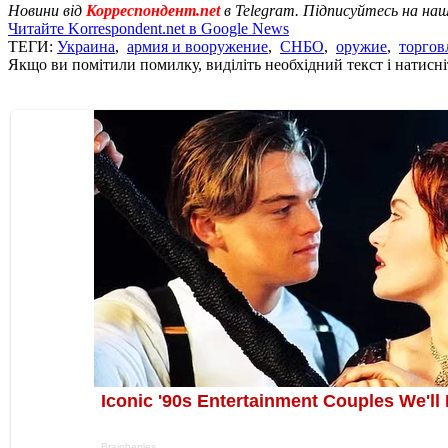
Новини від
Корреспондент.net
в Telegram. Підписуйтесь на на
Читайте Korrespondent.net в Google News
ТЕГИ:
Украина
,
армия и вооружение
,
СНБО
,
оружие
,
торгов
Якщо ви помітили помилку, виділіть необхідний текст і натисніт