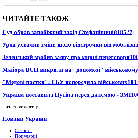
ЧИТАЙТЕ ТАКОЖ
Суд обрав запобіжний захід Стефанішиній
18527
Уряд ухвалив зміни щодо відстрочки від мобілізац
Зеленський зробив заяву про мирні переговори
10
Майора ВСП викрили на "допомозі" військовому
"Медові пастки": СБУ попередила військових
101
Україна поставила Путіна перед дилемою - ЗМІ
10
Читати коментарі
Новини України
Останні
Популярні