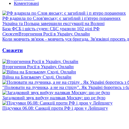
Коментовані
РФ вдарила по Слов'янську: є загиблий і п'ятеро поранених
Україна та Польща завершили ексгумації на Волині
База ФСБ і шість суден: СБС уразили 102 цілі РФ
Сюжет
Вторгнення Росії в Україну. Онлайн
Коли мовчить зв'язок - мовчить уся бригада. Зв'язківці просять
Сюжети
Вторгнення Росії в Україну. Онлайн
Війна на Близькому Сході. Онлайн
"Полювати на лучника, а не на стрілу". Як Україні боротись з 
Загадковий звук вибуху налякав Москву: що це було
Підсумки 06.08: Санкції проти РФ і дрон у Лейпцигу