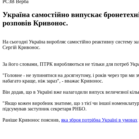
РСЗВ Верба
Україна самостійно випускає бронетехні
розповів Кривонос.
На сьогодні Україна виробляє самостійно реактивну систему з
Сергій Кривонос.
За його словами, ПТРК виробляються не тільки для потреб Укра
"Головне - не зупинятися на досягнутому, і років через три м
набагато краще, ніж зараз", - вважає Кривонос.
Він додав, що в Україні вже налагодили випуск величезної кіл
"Якщо кожен виробник знатиме, що з тієї чи іншої номенклатури
підсумував заступник секретаря РНБО.
Раніше Кривонос пояснив,
яка зброя потрібна Україні в умовах