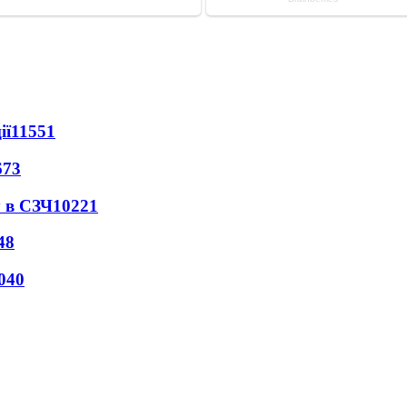
ії
11551
673
 в СЗЧ
10221
48
040