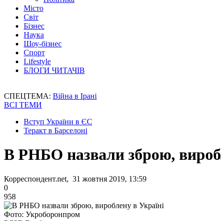
Місто
Світ
Бізнес
Наука
Шоу-бізнес
Спорт
Lifestyle
БЛОГИ ЧИТАЧІВ
СПЕЦТЕМА:
Війна в Ірані
ВСІ ТЕМИ
Вступ України в ЄС
Теракт в Барселоні
В РНБО назвали зброю, вироб
Корреспондент.net, 31 жовтня 2019, 13:59
0
958
Фото: Укроборонпром