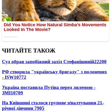
ЧИТАЙТЕ ТАКОЖ
Суд обрав запобіжний захід Стефанішиній
22200
РФ створила "українську бригаду" з полонених
- ISW
10772
Україна поставила Путіна перед дилемою -
ЗМІ
10709
На Київщині сталося групове зґвалтування 21-
річної дівчини
7905