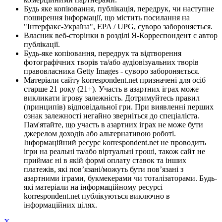
Будь яке копіювання, публікація, передрук, чи наступне
поширення інформації, що містить посилання на
"Інтерфакс-Україна", EPA / UPG, суворо забороняється.
Власник веб-сторінки в розділі Я-Корреспондент є автор
публікації.
Будь-яке копіювання, передрук та відтворення
фотографічних творів та/або аудіовізуальних творів
правовласника Getty Images - суворо забороняється.
Матеріали сайту korrespondent.net призначені для осіб
старше 21 року (21+). Участь в азартних іграх може
викликати ігрову залежність. Дотримуйтесь правил
(принципів) відповідальної гри. При виявленні перших
ознак залежності негайно зверніться до спеціаліста.
Пам'ятайте, що участь в азартних іграх не може бути
джерелом доходів або альтернативою роботі.
Інформаційний ресурс korrespondent.net не проводить
ігри на реальні та/або віртуальні гроші, також сайт не
приймає ні в якій формі оплату ставок та інших
платежів, які пов’язані/можуть бути пов’язані з
азартними іграми, букмекерами чи тоталізаторами. Будь-
які матеріали на інформаційному ресурсі
korrespondent.net публікуються виключно в
інформаційних цілях.
X