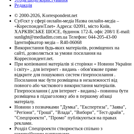
Редакція
© 2000-2026, Korrespondent.net
Суб'єкт у сфері онлайн-медіа Назва онлайн-медіа –
«КореспонденТ.net» Адреса: 02091, місто Київ,
ХАРКІВСЬКЕ ШОСЕ, будинок 172-Б, офіс 208/1 E-mail:
sunlight@mediadim.com.ua
Телефон: 044-205-43-00
Ідентифікатор медіа – R40-06068
Використання будь-яких матеріалів, розміщених на
сайті, дозволяється за умови посилання на
Корреспондент.net.
При копіюванні матеріалів зі сторінки « Новини України
і світу» , для інтернет - видань - обов'язкове пряме
відкрите для пошукових систем гіперпосилання .
Посилання має бути розміщена в незалежності від
повного або часткового використання матеріалів.
Гіперпосилання ( для інтернет - видань) - повинна бути
розміщена в підзаголовку або в першому абзаці
матеріалу.
Новини з позначками "Думка", "Експертиза", "Заява",
"Регіони", "Гроші", "Влада", "Вибори", "Тест-драйв",
"Спецпроекти", "Промо" публікуються на правах
реклами.
Розділ Спецпроекти створюється спільно з
комерційними партнерами.