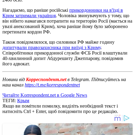
Нагадаємо, що раніше російські
прикордонники на в'їзді в
Крим затримали українця
. Чоловіка звинувачують у тому, що
він нібито намагався потрапити на територію Росії (мається на
увазі анексований Крим), хоча раніше йому було заборонено
перетинати кордон РФ.
Також повідомлялося, що силовики РФ майже годину
допитували правозахисника при виїзді з Криму
.
Співробітники прикордонної служби ФСБ Росії влаштували
40-хвилинний допит Абдурешиту Джеппарову, повідомив
його адвокат.
Новини від
Корреспондент.net
в Telegram. Підписуйтесь на
наш канал
https://t.me/korrespondentnet
Читайте Korrespondent.net в Google News
ТЕГИ:
Крым
Якщо ви помітили помилку, виділіть необхідний текст і
натисніть Ctrl + Enter, щоб повідомити про це редакцію.