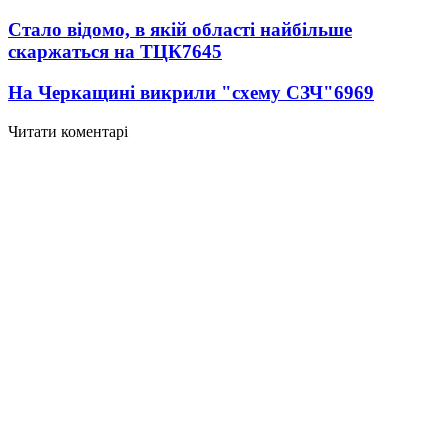
Стало відомо, в якій області найбільше
скаржаться на ТЦК
7645
На Черкащині викрили "схему СЗЧ"
6969
Читати коментарі