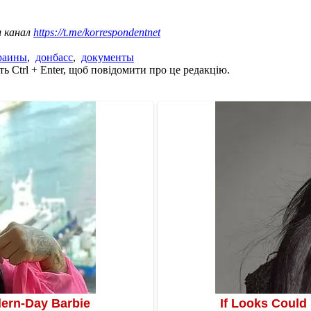
ш канал
https://t.me/korrespondentnet
раины
,
донбасс
,
документы
ь Ctrl + Enter, щоб повідомити про це редакцію.