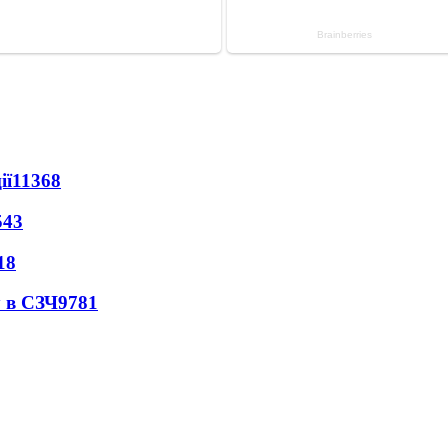
ії
11368
543
18
 в СЗЧ
9781