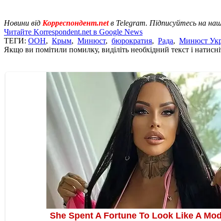
Новини від
Корреспондент.net
в Telegram. Підписуйтесь на на
Читайте Korrespondent.net в Google News
ТЕГИ:
ООН
,
Крым
,
Минюст
,
бюрократия
,
Рада
,
Минюст Ук
Якщо ви помітили помилку, виділіть необхідний текст і натисніт