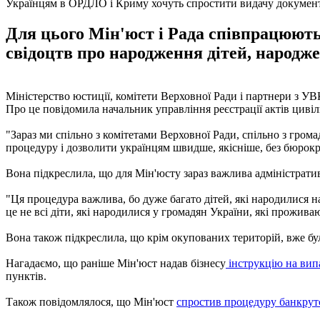
Українцям в ОРДЛО і Криму хочуть спростити видачу докумен
Для цього Мін'юст і Рада співпрацюють
свідоцтв про народження дітей, народж
Міністерство юстиції, комітети Верховної Ради і партнери з 
Про це повідомила начальник управління реєстрації актів циві
"Зараз ми спільно з комітетами Верховної Ради, спільно з гр
процедуру і дозволити українцям швидше, якісніше, без бюрокр
Вона підкреслила, що для Мін'юсту зараз важлива адміністрат
"Ця процедура важлива, бо дуже багато дітей, які народилися н
це не всі діти, які народилися у громадян України, які прожив
Вона також підкреслила, що крім окупованих територій, вже бул
Нагадаємо, що раніше Мін'юст надав бізнесу
інструкцію на вип
пунктів.
Також повідомлялося, що Мін'юст
спростив процедуру банкрут