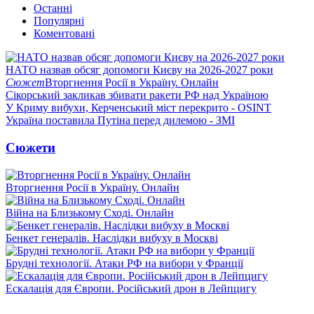
Останні
Популярні
Коментовані
НАТО назвав обсяг допомоги Києву на 2026-2027 роки
Сюжет
Вторгнення Росії в Україну. Онлайн
Сікорський закликав збивати ракети РФ над Україною
У Криму вибухи, Керченський міст перекрито - OSINT
Україна поставила Путіна перед дилемою - ЗМІ
Сюжети
Вторгнення Росії в Україну. Онлайн
Війна на Близькому Сході. Онлайн
Бенкет генералів. Наслідки вибуху в Москві
Брудні технології. Атаки РФ на вибори у Франції
Ескалація для Європи. Російський дрон в Лейпцигу