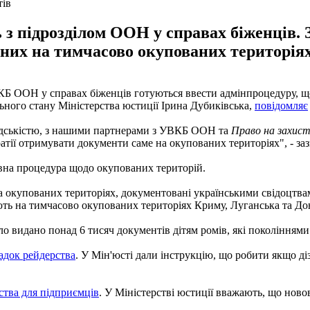
тів
 з підрозділом ООН у справах біженців. 
ених на тимчасово окупованих територіях
УВКБ ООН у справах біженців готуються ввести адмінпроцедуру, 
льного стану Міністерства юстиції Ірина Дубиківська,
повідомляє
омадськістю, з нашими партнерами з УВКБ ООН та
Право на захис
атії отримувати документи саме на окупованих територіях", - за
ивна процедура щодо окупованих територій.
а окупованих територіях, документовані українськими свідоцтвами
ають на тимчасово окупованих територіях Криму, Луганська та Дон
о видано понад 6 тисяч документів дітям ромів, які поколіннями
адок рейдерства
. У Мін'юсті дали інструкцію, що робити якщо діз
ства для підприємців
. У Міністерстві юстиції вважають, що ново