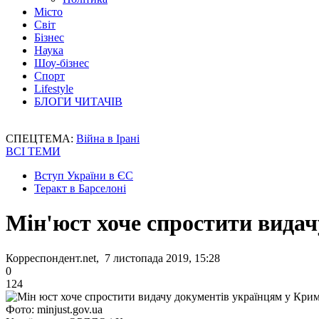
Місто
Світ
Бізнес
Наука
Шоу-бізнес
Спорт
Lifestyle
БЛОГИ ЧИТАЧІВ
СПЕЦТЕМА:
Війна в Ірані
ВСІ ТЕМИ
Вступ України в ЄС
Теракт в Барселоні
Мін'юст хоче спростити вида
Корреспондент.net, 7 листопада 2019, 15:28
0
124
Фото: minjust.gov.ua