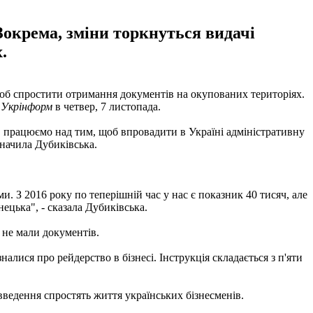
Зокрема, зміни торкнуться видачі
.
щоб спростити отримання документів на окупованих територіях.
Укрінформ
в четвер, 7 листопада.
т
працюємо над тим, щоб впровадити в Україні адміністративну
значила Дубиківська.
. З 2016 року по теперішній час у нас є показник 40 тисяч, але
ецька", - сказала Дубиківська.
 не мали документів.
налися про рейдерство в бізнесі. Інструкція складається з п'яти
введення спростять життя українських бізнесменів.