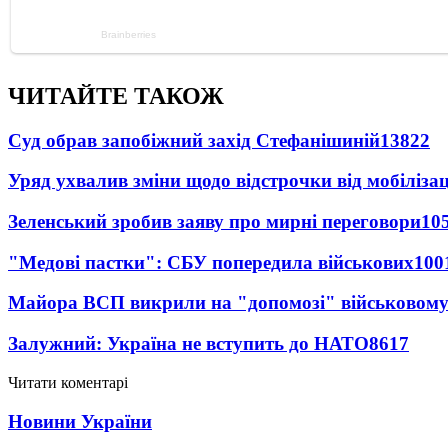
ЧИТАЙТЕ ТАКОЖ
Суд обрав запобіжний захід Стефанішиній
13822
Уряд ухвалив зміни щодо відстрочки від мобілізац
Зеленський зробив заяву про мирні переговори
10
"Медові пастки": СБУ попередила військових
100
Майора ВСП викрили на "допомозі" військовому
Залужний: Україна не вступить до НАТО
8617
Читати коментарі
Новини України