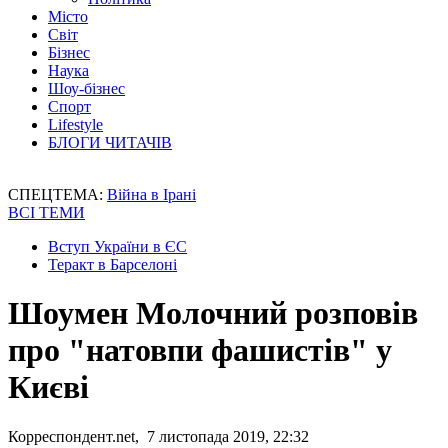
Місто
Світ
Бізнес
Наука
Шоу-бізнес
Спорт
Lifestyle
БЛОГИ ЧИТАЧІВ
СПЕЦТЕМА:
Війна в Ірані
ВСІ ТЕМИ
Вступ України в ЄС
Теракт в Барселоні
Шоумен Молочний розповів
про "натовпи фашистів" у
Києві
Корреспондент.net, 7 листопада 2019, 22:32