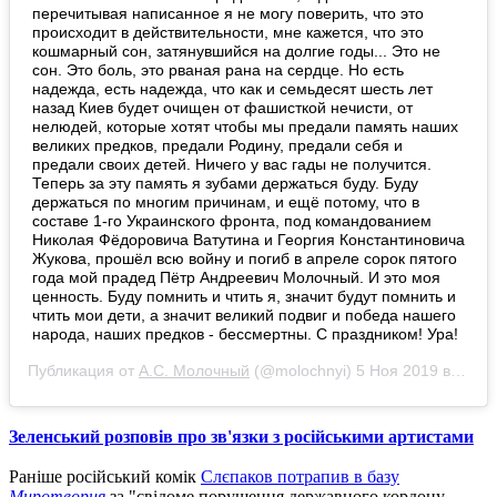
перечитывая написанное я не могу поверить, что это
происходит в действительности, мне кажется, что это
кошмарный сон, затянувшийся на долгие годы... Это не
сон. Это боль, это рваная рана на сердце. Но есть
надежда, есть надежда, что как и семьдесят шесть лет
назад Киев будет очищен от фашисткой нечисти, от
нелюдей, которые хотят чтобы мы предали память наших
великих предков, предали Родину, предали себя и
предали своих детей. Ничего у вас гады не получится.
Теперь за эту память я зубами держаться буду. Буду
держаться по многим причинам, и ещё потому, что в
составе 1-го Украинского фронта, под командованием
Николая Фёдоровича Ватутина и Георгия Константиновича
Жукова, прошёл всю войну и погиб в апреле сорок пятого
года мой прадед Пётр Андреевич Молочный. И это моя
ценность. Буду помнить и чтить я, значит будут помнить и
чтить мои дети, а значит великий подвиг и победа нашего
народа, наших предков - бессмертны. С праздником! Ура!
Публикация от
А.С. Молочный
(@molochnyi)
5 Ноя 2019 в 9:12 PST
Зеленський розповів про зв'язки з російськими артистами
Раніше російський комік
Слєпаков потрапив в базу
Миротворця
за "свідоме порушення державного кордону