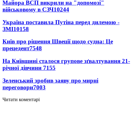
Майора ВСП викрили на "допомозі"
військовому в СЗЧ
10244
Україна поставила Путіна перед дилемою -
ЗМІ
10158
Київ про рішення Швеції щодо судна: Це
прецедент
7548
На Київщині сталося групове зґвалтування 21-
річної дівчини
7155
Зеленський зробив заяву про мирні
переговори
7003
Читати коментарі