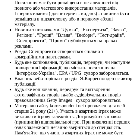
Посилання має бути розміщена в незалежності від
повного або часткового використання матеріалів.
Гіперпосилання ( для інтернет - видань) - повинна бути
розміщена в підзаголовку або в першому абзаці
матеріалу.
Новини з позначками "Думка", "Експертиза", "Заява",
"Регіони", "Гроші", "Влада", "Вибори", "Тест-драйв",
"Спецпроекти", "Промо" публікуються на правах
реклами.
Розділ Спецпроекти створюється спільно з
комерційними партнерами.
Будь яке копіювання, публікація, передрук, чи наступне
поширення інформації, що містить посилання на
"Інтерфакс-Україна", EPA / UPG, суворо забороняється.
Власник веб-сторінки в розділі Я-Корреспондент є автор
публікації.
Будь-яке копіювання, передрук та відтворення
фотографічних творів та/або аудіовізуальних творів
правовласника Getty Images - суворо забороняється.
Матеріали сайту korrespondent.net призначені для осіб
старше 21 року (21+). Участь в азартних іграх може
викликати ігрову залежність. Дотримуйтесь правил
(принципів) відповідальної гри. При виявленні перших
ознак залежності негайно зверніться до спеціаліста.
Пам'ятайте, що участь в азартних іграх не може бути