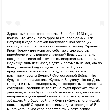
Здравствуйте соотечественники! 6 ноября 1943 года,
войска 1-го Украинского фронта (генерал армии Н.Ф.
Ватутин) в ходе Киевской наступательной операции
освободили от фашистских оккупантов столицу Украины г.
Киев. Почему для меня это событие стало важным,
приобрело очень ценное значение? Ведь ещё пять лет
назад, я не писал об этом, не выкладывал такие посты.
Ведь ещё пять лет назад я даже и подумать не мог, что по
Киеву толпами будут ходить фашисты. Я даже
представить себе не мог, что будут оскверняться
памятники героям Великой Отечественной Войны. Что
будут сносить памятники Жукову и Ватутину. Что на День
Победы 9-го мая молодежь будет оскорблять ветеранов, а
сотрудники полиции не только не будут пресекать такие
действия, а сами будут способствовать этому, заставлять
ветеранов и даже детей снимать пилотки с красными
звёздами. Что будет война, и будут гибнуть много людей,
наших людей! Старики, женщины и дети, наши дети! Я
много чего не мог себе представить, и даже сейчас