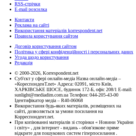
RSS-стрічки
E-mail розсилка
Контакти
Реклама на сайті
Використання матеріалів korrespondent.net
Правила користування сайтом
Договір користування сайтом
Політика у сфері конфіденційності і персональних даних
Угода щодо користування
Редакція
© 2000-2026, Korrespondent.net
Суб'єкт у сфері онлайн-медіа Назва онлайн-медіа –
«КореспонденТ.net» Адреса: 02091, місто Київ,
ХАРКІВСЬКЕ ШОСЕ, будинок 172-Б, офіс 208/1 E-mail:
sunlight@mediadim.com.ua
Телефон: 044-205-43-00
Ідентифікатор медіа – R40-06068
Використання будь-яких матеріалів, розміщених на
сайті, дозволяється за умови посилання на
Корреспондент.net.
При копіюванні матеріалів зі сторінки « Новини України
і світу» , для інтернет - видань - обов'язкове пряме
відкрите для пошукових систем гіперпосилання .