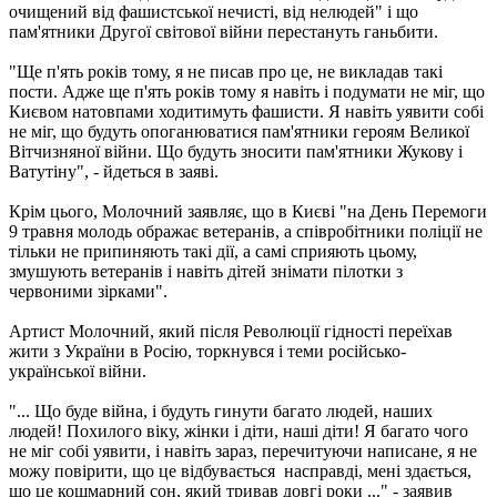
очищений від фашистської нечисті, від нелюдей" і що
пам'ятники Другої світової війни перестануть ганьбити.
"Ще п'ять років тому, я не писав про це, не викладав такі
пости. Адже ще п'ять років тому я навіть і подумати не міг, що
Києвом натовпами ходитимуть фашисти. Я навіть уявити собі
не міг, що будуть опоганюватися пам'ятники героям Великої
Вітчизняної війни. Що будуть зносити пам'ятники Жукову і
Ватутіну", - йдеться в заяві.
Крім цього, Молочний заявляє, що в Києві "на День Перемоги
9 травня молодь ображає ветеранів, а співробітники поліції не
тільки не припиняють такі дії, а самі сприяють цьому,
змушують ветеранів і навіть дітей знімати пілотки з
червоними зірками".
Артист Молочний, який після Революції гідності переїхав
жити з України в Росію, торкнувся і теми російсько-
української війни.
"... Що буде війна, і будуть гинути багато людей, наших
людей! Похилого віку, жінки і діти, наші діти! Я багато чого
не міг собі уявити, і навіть зараз, перечитуючи написане, я не
можу повірити, що це відбувається насправді, мені здається,
що це кошмарний сон, який тривав довгі роки ..." - заявив