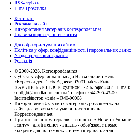
RSS-стрічки
E-mail розсилка
Контакти
Реклама на сайті
Використання матеріалів korrespondent.net
Правила користування сайтом
Договір користування сайтом
Політика у сфері конфіденційності і персональних даних
Угода щодо користування
Редакція
© 2000-2026, Korrespondent.net
Суб'єкт у сфері онлайн-медіа Назва онлайн-медіа –
«КореспонденТ.net» Адреса: 02091, місто Київ,
ХАРКІВСЬКЕ ШОСЕ, будинок 172-Б, офіс 208/1 E-mail:
sunlight@mediadim.com.ua
Телефон: 044-205-43-00
Ідентифікатор медіа – R40-06068
Використання будь-яких матеріалів, розміщених на
сайті, дозволяється за умови посилання на
Корреспондент.net.
При копіюванні матеріалів зі сторінки « Новини України
і світу» , для інтернет - видань - обов'язкове пряме
відкрите для пошукових систем гіперпосилання .