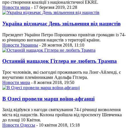
про створення коаліції з націоналістичної EKRE.
Новости мира
- 17 березня 2019, 21:28
Україна відзначає День звільнення від нацистів
Президент України Петро Порошенко привітав громадян із 74-
ю річницею вигнання нацистів з території країни.
Новости Украины
- 28 жовтня 2018, 11:10
Останній нащадок Гітлера не любить Трампа
Троє чоловіків, які сьогодні проживають на Лонг-Айленді, є
внучатими племінниками Адольфа Гітлера.
Новости мира
- 8 жовтня 2018, 19:50
В Одесі провели марш воїни-афганці
Захід відбувся з нагоди святкування 74-ї річниці визволення
міста від нацистів. Колона пройшла від проспекту Шевченка
до площі 10 Квітня.
Новости Одессы
- 10 квітня 2018, 15:18