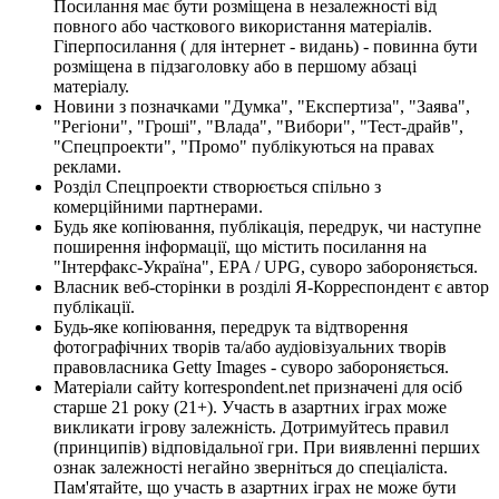
Посилання має бути розміщена в незалежності від
повного або часткового використання матеріалів.
Гіперпосилання ( для інтернет - видань) - повинна бути
розміщена в підзаголовку або в першому абзаці
матеріалу.
Новини з позначками "Думка", "Експертиза", "Заява",
"Регіони", "Гроші", "Влада", "Вибори", "Тест-драйв",
"Спецпроекти", "Промо" публікуються на правах
реклами.
Розділ Спецпроекти створюється спільно з
комерційними партнерами.
Будь яке копіювання, публікація, передрук, чи наступне
поширення інформації, що містить посилання на
"Інтерфакс-Україна", EPA / UPG, суворо забороняється.
Власник веб-сторінки в розділі Я-Корреспондент є автор
публікації.
Будь-яке копіювання, передрук та відтворення
фотографічних творів та/або аудіовізуальних творів
правовласника Getty Images - суворо забороняється.
Матеріали сайту korrespondent.net призначені для осіб
старше 21 року (21+). Участь в азартних іграх може
викликати ігрову залежність. Дотримуйтесь правил
(принципів) відповідальної гри. При виявленні перших
ознак залежності негайно зверніться до спеціаліста.
Пам'ятайте, що участь в азартних іграх не може бути