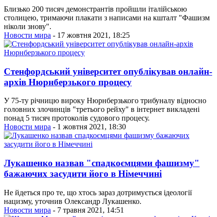
Близько 200 тисяч демонстрантів пройшли італійською
столицею, тримаючи плакати з написами на кшталт "Фашизм
ніколи знову".
Новости мира
- 17 жовтня 2021, 18:25
Стенфордський університет опублікував онлайн-
архів Нюрнберзького процесу
У 75-ту річницю вироку Нюрнберзького трибуналу відносно
головних злочинців "третього рейху" в інтернет викладені
понад 5 тисяч протоколів судового процесу.
Новости мира
- 1 жовтня 2021, 18:30
Лукашенко назвав "спадкоємцями фашизму"
бажаючих засудити його в Німеччині
Не йдеться про те, що хтось зараз дотримується ідеології
нацизму, уточнив Олександр Лукашенко.
Новости мира
- 7 травня 2021, 14:51