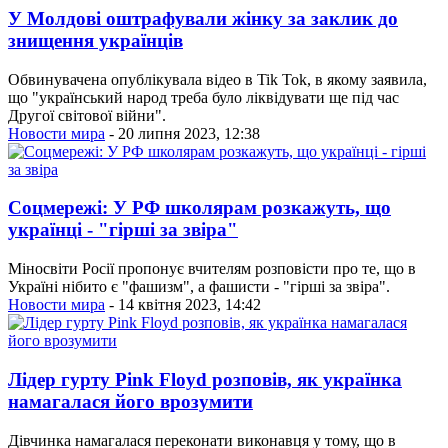
У Молдові оштрафували жінку за заклик до
знищення українців
Обвинувачена опублікувала відео в Tik Tok, в якому заявила,
що "український народ треба було ліквідувати ще під час
Другої світової війни".
Новости мира
- 20 липня 2023, 12:38
Соцмережі: У РФ школярам розкажуть, що
українці - "гірші за звіра"
Міносвіти Росії пропонує вчителям розповісти про те, що в
Україні нібито є "фашизм", а фашисти - "гірші за звіра".
Новости мира
- 14 квітня 2023, 14:42
Лідер гурту Pink Floyd розповів, як українка
намагалася його врозумити
Дівчинка намагалася переконати виконавця у тому, що в