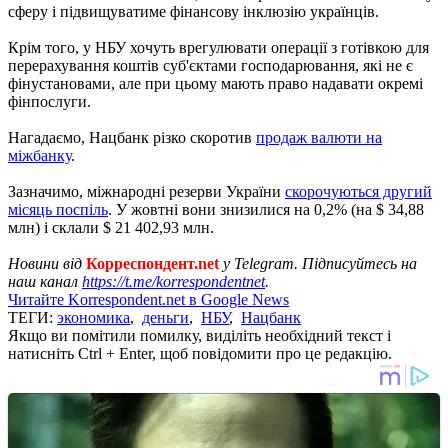
сферу і підвищуватиме фінансову інклюзію українців.
Крім того, у НБУ хочуть врегулювати операції з готівкою для
перерахування коштів суб'єктами господарювання, які не є
фінустановами, але при цьому мають право надавати окремі
фінпослуги.
Нагадаємо, Нацбанк різко скоротив
продаж валюти на
міжбанку
.
Зазначимо, міжнародні резерви України
скорочуються другий
місяць поспіль
. У жовтні вони знизилися на 0,2% (на $ 34,88
млн) і склали $ 21 402,93 млн.
Новини від
Корреспондент.net
у Telegram. Підписуйтесь на
наш канал
https://t.me/korrespondentnet
.
Читайте Korrespondent.net в Google News
ТЕГИ:
экономика
,
деньги
,
НБУ
,
Нацбанк
Якщо ви помітили помилку, виділіть необхідний текст і
натисніть Ctrl + Enter, щоб повідомити про це редакцію.