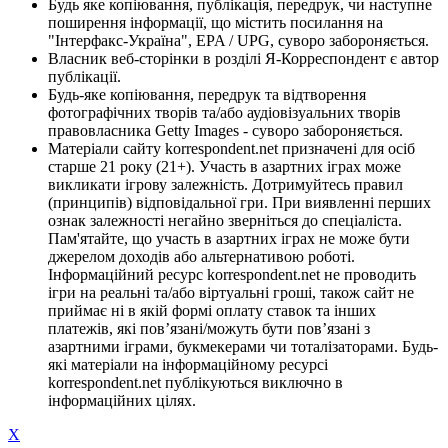
Будь яке копіювання, публікація, передрук, чи наступне
поширення інформації, що містить посилання на
"Інтерфакс-Україна", EPA / UPG, суворо забороняється.
Власник веб-сторінки в розділі Я-Корреспондент є автор
публікації.
Будь-яке копіювання, передрук та відтворення
фотографічних творів та/або аудіовізуальних творів
правовласника Getty Images - суворо забороняється.
Матеріали сайту korrespondent.net призначені для осіб
старше 21 року (21+). Участь в азартних іграх може
викликати ігрову залежність. Дотримуйтесь правил
(принципів) відповідальної гри. При виявленні перших
ознак залежності негайно зверніться до спеціаліста.
Пам'ятайте, що участь в азартних іграх не може бути
джерелом доходів або альтернативою роботі.
Інформаційний ресурс korrespondent.net не проводить
ігри на реальні та/або віртуальні гроші, також сайт не
приймає ні в якій формі оплату ставок та інших
платежів, які пов’язані/можуть бути пов’язані з
азартними іграми, букмекерами чи тоталізаторами. Будь-
які матеріали на інформаційному ресурсі
korrespondent.net публікуються виключно в
інформаційних цілях.
X