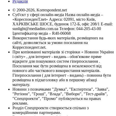
Редакція
© 2000-2026, Korrespondent.net
Суб'єкт у сфері онлайн-медіа Назва онлайн-медіа –
«КореспонденТ.net» Адреса: 02091, місто Київ,
ХАРКІВСЬКЕ ШОСЕ, будинок 172-Б, офіс 208/1 E-mail:
sunlight@mediadim.com.ua
Телефон: 044-205-43-00
Ідентифікатор медіа – R40-06068
Використання будь-яких матеріалів, розміщених на
сайті, дозволяється за умови посилання на
Корреспондент.net.
При копіюванні матеріалів зі сторінки « Новини України
і світу» , для інтернет - видань - обов'язкове пряме
відкрите для пошукових систем гіперпосилання .
Посилання має бути розміщена в незалежності від
повного або часткового використання матеріалів.
Гіперпосилання ( для інтернет - видань) - повинна бути
розміщена в підзаголовку або в першому абзаці
матеріалу.
Новини з позначками "Думка", "Експертиза", "Заява",
"Регіони", "Гроші", "Влада", "Вибори", "Тест-драйв",
"Спецпроекти", "Промо" публікуються на правах
реклами.
Розділ Спецпроекти створюється спільно з
комерційними партнерами.