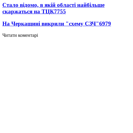
Стало відомо, в якій області найбільше
скаржаться на ТЦК
7755
На Черкащині викрили "схему СЗЧ"
6979
Читати коментарі