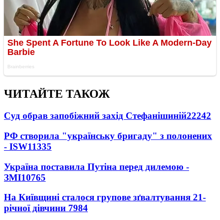
ЧИТАЙТЕ ТАКОЖ
Суд обрав запобіжний захід Стефанішиній
22242
РФ створила "українську бригаду" з полонених
- ISW
11335
Україна поставила Путіна перед дилемою -
ЗМІ
10765
На Київщині сталося групове зґвалтування 21-
річної дівчини
7984