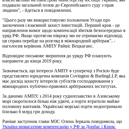
подавало загальний позов до Європейського суду з прав
людини", - йдеться в повідомленні.
"Цього разу ми використовуємо положення Угоди про
заохочення і взаємний захист інвестицій. Перший крок - це
направлення вимог щодо компенсації збитків безпосередньо в
уряд РФ. Якщо протягом півроку ми не отримаємо відповіді,
ця справа перейде на розгляд в міжнародний арбітраж", -
наголосив керівник АМПУ Райвіс Вецкаганс.
Відповідне письмове звернення до уряду РФ планують
направити до кінця 2019 року.
Зазначається, що інтереси АМПУ в суперечці з Росією буде
представляти юридична компанія Covington & BurlingLLP, яка
має досвід захисту інтересів суб'єктів господарювання у
міжнародних публічно-правових арбітражних інститутах.
За даними АМПУ, з 2014 року судноплавство в Азовському
морі скоротилося більш ніж удвічі, а порти втратили майже
половину вантажів. Українські морські порти недоотримали
близько 6 млрд грн доходу.
Раніше заступник глави МЗС Олена Зеркаль повідомила, що
Україна вимагатиме компенсацію у РФ за Донбас і Крим.