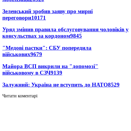
Зеленський зробив заяву про мирні
переговори
10171
Уряд змінив правила обслуговування чоловіків у
консульствах за кордоном
9845
"Медові пастки": СБУ попередила
військових
9679
Майора ВСП викрили на "допомозі"
військовому в СЗЧ
9139
Залужний: Україна не вступить до НАТО
8529
Читати коментарі