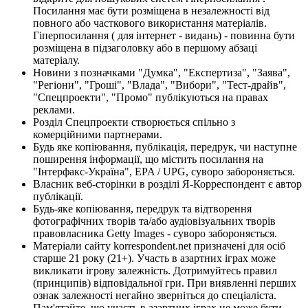
Посилання має бути розміщена в незалежності від
повного або часткового використання матеріалів.
Гіперпосилання ( для інтернет - видань) - повинна бути
розміщена в підзаголовку або в першому абзаці
матеріалу.
Новини з позначками "Думка", "Експертиза", "Заява",
"Регіони", "Гроші", "Влада", "Вибори", "Тест-драйв",
"Спецпроекти", "Промо" публікуються на правах
реклами.
Розділ Спецпроекти створюється спільно з
комерційними партнерами.
Будь яке копіювання, публікація, передрук, чи наступне
поширення інформації, що містить посилання на
"Інтерфакс-Україна", EPA / UPG, суворо забороняється.
Власник веб-сторінки в розділі Я-Корреспондент є автор
публікації.
Будь-яке копіювання, передрук та відтворення
фотографічних творів та/або аудіовізуальних творів
правовласника Getty Images - суворо забороняється.
Матеріали сайту korrespondent.net призначені для осіб
старше 21 року (21+). Участь в азартних іграх може
викликати ігрову залежність. Дотримуйтесь правил
(принципів) відповідальної гри. При виявленні перших
ознак залежності негайно зверніться до спеціаліста.
Пам'ятайте, що участь в азартних іграх не може бути