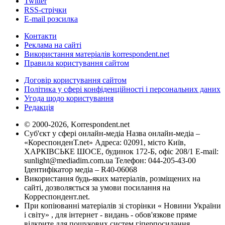
Twitter
RSS-стрічки
E-mail розсилка
Контакти
Реклама на сайті
Використання матеріалів korrespondent.net
Правила користування сайтом
Договір користування сайтом
Політика у сфері конфіденційності і персональних даних
Угода щодо користування
Редакція
© 2000-2026, Korrespondent.net
Суб'єкт у сфері онлайн-медіа Назва онлайн-медіа –
«КореспонденТ.net» Адреса: 02091, місто Київ,
ХАРКІВСЬКЕ ШОСЕ, будинок 172-Б, офіс 208/1 E-mail:
sunlight@mediadim.com.ua
Телефон: 044-205-43-00
Ідентифікатор медіа – R40-06068
Використання будь-яких матеріалів, розміщених на
сайті, дозволяється за умови посилання на
Корреспондент.net.
При копіюванні матеріалів зі сторінки « Новини України
і світу» , для інтернет - видань - обов'язкове пряме
відкрите для пошукових систем гіперпосилання .