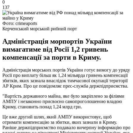
0
137
Фото: crimeaports
Керченський морський рибний порт
Адміністрація морпортів України
вимагатиме від Росії 1,2 гривень
компенсації за порти в Криму.
Адміністрація морських портів України готує вимогу до уряду
Росії про виплату більш як 1,24 мільярда гривень компенсації
збитків, яких зазнала внаслідок тимчасової окупації території
АР Крим. Про це повідомляє прес-служба держпідприємства.
"Вартість державного майна, яке було закріплено за філіями
АМПУ і незаконно присвоєно самопроголошеною владою
Криму, становить понад 1,24 млрд грн.
Це вже другий шлях, який АМПУ використовує, щоб
отримати компенсацію за збитки, яких зазнали в Криму.
Раніше держпідприємство подавало вичерпну інформацію про
власні активи на півострові Міністерству юстиції України, яке