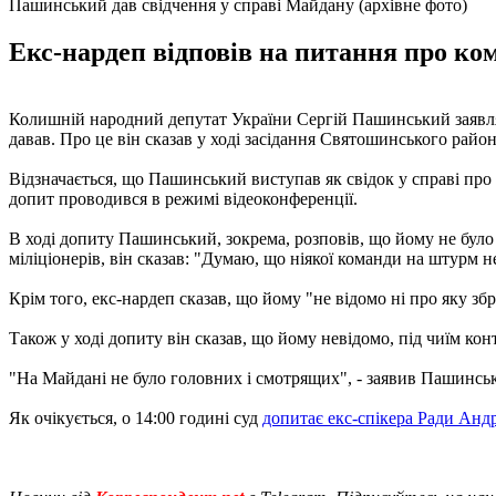
Пашинський дав свідчення у справі Майдану (архівне фото)
Екс-нардеп відповів на питання про ком
Колишній народний депутат України Сергій Пашинський заявля
давав. Про це він сказав у ході засідання Святошинського райо
Відзначається, що Пашинський виступав як свідок у справі про
допит проводився в режимі відеоконференції.
В ході допиту Пашинський, зокрема, розповів, що йому не було 
міліціонерів, він сказав: "Думаю, що ніякої команди на штурм н
Крім того, екс-нардеп сказав, що йому "не відомо ні про яку зб
Також у ході допиту він сказав, що йому невідомо, під чиїм кон
"На Майдані не було головних і смотрящих", - заявив Пашинсь
Як очікується, о 14:00 годині суд
допитає екс-спікера Ради Андр