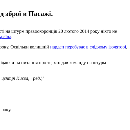
 зброї в Пасажі.
ті на штурм правоохоронців 20 лютого 2014 року ніхто не
країна
.
 року. Оскільки колишній
нардеп перебуває в слідчому ізоляторі
,
відаючи на питання про те, хто дав команду на штурм
центрі Києва, - ред
.)".
 року.