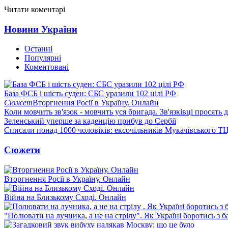
Читати коментарі
Новини України
Останні
Популярні
Коментовані
База ФСБ і шість суден: СБС уразили 102 цілі РФ
Сюжет
Вторгнення Росії в Україну. Онлайн
Коли мовчить зв'язок - мовчить уся бригада. Зв'язківці просять
Зеленський уперше за каденцію прибув до Сербії
Списали понад 1000 чоловіків: ексочільників Мукачівського Т
Сюжети
Вторгнення Росії в Україну. Онлайн
Війна на Близькому Сході. Онлайн
"Полювати на лучника, а не на стрілу". Як Україні боротись з 