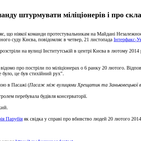
анду штурмувати міліціонерів і про склад
є, що ніякої команди протестувальникам на Майдані Незалежнос
нного суду Києва, повідомляє в четвер, 21 листопада
Інтерфакс-У
 розстріли на вулиці Інститутській в центрі Києва в лютому 2014
відомо про постріли по міліціонерах о 6 ранку 20 лютого. Відпо
е було, це був стихійний рух".
рою в Пасажі (
Пасаж між вулицями Хрещатик та Заньковецької в 
тролем перебувала будівля консерваторії.
кий.
ія Парубія
як свідка у справі про вбивство людей 20 лютого 2014