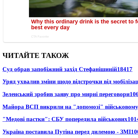
ЧИТАЙТЕ ТАКОЖ
Суд обрав запобіжний захід Стефанішиній
18417
Уряд ухвалив зміни щодо відстрочки від мобілізац
Зеленський зробив заяву про мирні переговори
10
Майора ВСП викрили на "допомозі" військовому
"Медові пастки": СБУ попередила військових
101
Україна поставила Путіна перед дилемою - ЗМІ
10