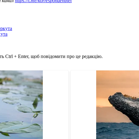
ш канал
https://t.me/korrespondentnet
еркута
кута
ь Ctrl + Enter, щоб повідомити про це редакцію.