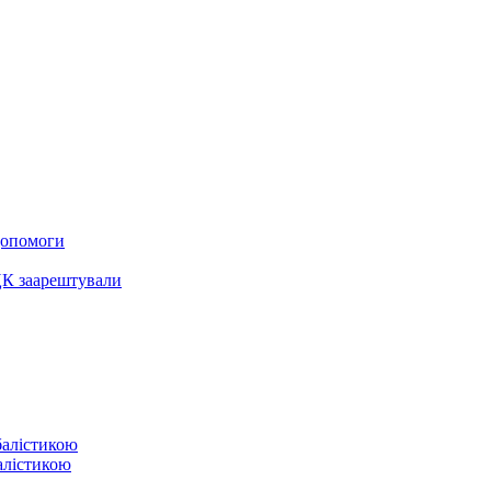
 допомоги
ЦК заарештували
балістикою