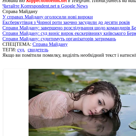
Новини від
Корреспондент.net
в Telegram. Підписуйтесь на на
Читайте Korrespondent.net в Google News
Справа Майдану
У справах Майдану оголосили нові вироки
Ексберкутівця з Чорної роти заочно засудили до десяти років
Справи Майдану: завершено розслідування щодо командирів Б
Справи Майдану: суд виніс вирок екскерівнику київського Бер
Справи Майдану: судитимуть організаторів затримань
СПЕЦТЕМА:
Справа Майдану
ТЕГИ:
суд
,
свидетель
Якщо ви помітили помилку, виділіть необхідний текст і натисніт