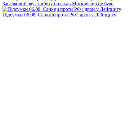
Загадковий звук вибуху налякав Москву: що це було
Підсумки 06.08: Санкції проти РФ і дрон у Лейпцигу