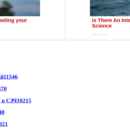
ії
11546
670
 в СЗЧ
10215
40
021