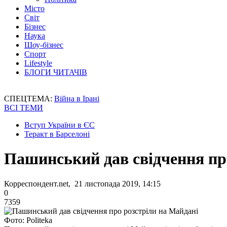
Місто
Світ
Бізнес
Наука
Шоу-бізнес
Спорт
Lifestyle
БЛОГИ ЧИТАЧІВ
СПЕЦТЕМА:
Війна в Ірані
ВСІ ТЕМИ
Вступ України в ЄС
Теракт в Барселоні
Пашинський дав свідчення пр
Корреспондент.net, 21 листопада 2019, 14:15
0
7359
Фото: Politeka