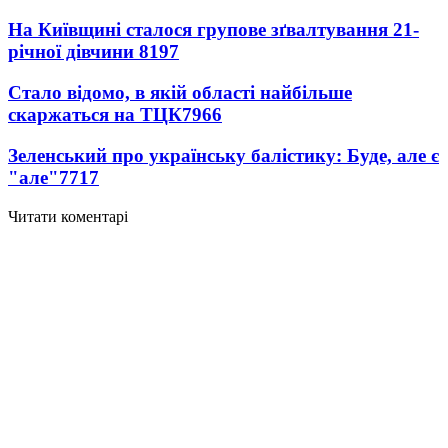
На Київщині сталося групове зґвалтування 21-
річної дівчини
8197
Стало відомо, в якій області найбільше
скаржаться на ТЦК
7966
Зеленський про українську балістику: Буде, але є
"але"
7717
Читати коментарі