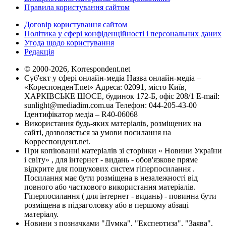
Правила користування сайтом
Договір користування сайтом
Політика у сфері конфіденційності і персональних даних
Угода щодо користування
Редакція
© 2000-2026, Korrespondent.net
Суб'єкт у сфері онлайн-медіа Назва онлайн-медіа –
«КореспонденТ.net» Адреса: 02091, місто Київ,
ХАРКІВСЬКЕ ШОСЕ, будинок 172-Б, офіс 208/1 E-mail:
sunlight@mediadim.com.ua
Телефон: 044-205-43-00
Ідентифікатор медіа – R40-06068
Використання будь-яких матеріалів, розміщених на
сайті, дозволяється за умови посилання на
Корреспондент.net.
При копіюванні матеріалів зі сторінки « Новини України
і світу» , для інтернет - видань - обов'язкове пряме
відкрите для пошукових систем гіперпосилання .
Посилання має бути розміщена в незалежності від
повного або часткового використання матеріалів.
Гіперпосилання ( для інтернет - видань) - повинна бути
розміщена в підзаголовку або в першому абзаці
матеріалу.
Новини з позначками "Думка", "Експертиза", "Заява",