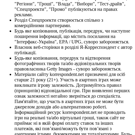
"Регіони", "Гроші", "Влада", "Вибори", "Тест-драйв",
"Спецпроекти", "Промо" публікуються на правах
реклами.
Розділ Спецпроекти створюється спільно з
комерційними партнерами.
Будь яке копіювання, публікація, передрук, чи наступне
поширення інформації, що містить посилання на
"Інтерфакс-Україна", EPA / UPG, суворо забороняється.
Власник веб-сторінки в розділі Я-Корреспондент є автор
публікації.
Будь-яке копіювання, передрук та відтворення
фотографічних творів та/або аудіовізуальних творів
правовласника Getty Images - суворо забороняється.
Матеріали сайту korrespondent.net призначені для осіб
старше 21 року (21+). Участь в азартних іграх може
викликати ігрову залежність. Дотримуйтесь правил
(принципів) відповідальної гри. При виявленні перших
ознак залежності негайно зверніться до спеціаліста.
Пам'ятайте, що участь в азартних іграх не може бути
джерелом доходів або альтернативою роботі.
Інформаційний ресурс korrespondent.net не проводить
ігри на реальні та/або віртуальні гроші, також сайт не
приймає ні в якій формі оплату ставок та інших
платежів, які пов’язані/можуть бути пов’язані з
азартними іграми, букмекерами чи тоталізаторами. Будь-