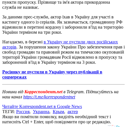
пункти пропуску. Прізвище та ім'я актора прикордонна
служба не називає.
За даними прес-служби, актор їхав в Україну для участі в
кастингу одного із серіалів. Як зазначається, громадянину РФ
відмовили в перетині кордону і заборонили в'їзд на територію
України терміном на три роки.
Нагадаємо, в березні
в Україну не пустили двох російських
акторів
. За порушення закону України Про забезпечення прав і
свобод громадян та правовий режим на тимчасово окупованій
території України громадянам Росії відмовлено в пропуску та
заборонений в'їзд в Україну терміном на 3 роки.
Росіянку не пустили в Україну через публікації в
соцмережах
Новини від
Корреспондент.net
в Telegram. Підписуйтесь на
наш канал
https://t.me/korrespondentnet
Читайте Korrespondent.net в Google News
ТЕГИ:
Россия
,
Украина
,
Крым
,
актер
Якщо ви помітили помилку, виділіть необхідний текст і
натисніть Ctrl + Enter, щоб повідомити про це редакцію.