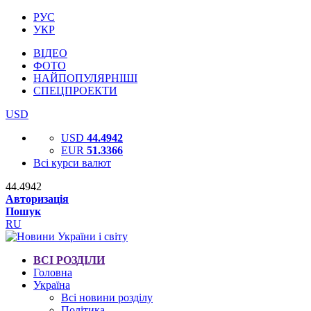
РУС
УКР
ВІДЕО
ФОТО
НАЙПОПУЛЯРНІШІ
СПЕЦПРОЕКТИ
USD
USD
44.4942
EUR
51.3366
Всі курси валют
44.4942
Авторизація
Пошук
RU
ВСІ РОЗДІЛИ
Головна
Україна
Всі новини розділу
Політика