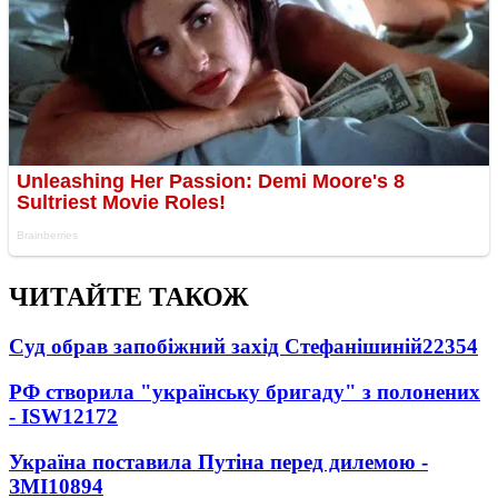
ЧИТАЙТЕ ТАКОЖ
Суд обрав запобіжний захід Стефанішиній
22354
РФ створила "українську бригаду" з полонених
- ISW
12172
Україна поставила Путіна перед дилемою -
ЗМІ
10894