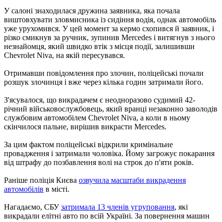
У салоні знаходилася дружина заявника, яка почала
виштовхувати зловмисника із сидіння водія, однак автомобіль
уже урухомився. У цей момент за кермо схопився й заявник, і
різко смикнув за ручник, зупинив Mercedes і витягнув з нього
незнайомця, який швидко втік з місця події, залишивши
Chevrolet Niva, на якій пересувався.
Отримавши повідомлення про злочин, поліцейські почали
розшук злочинця і вже через кілька годин затримали його.
З'ясувалося, що викрадачем є неодноразово судимий 42-
річний військовослужбовець, який вранці незаконно заволодів
службовим автомобілем Chevrolet Niva, а коли в ньому
скінчилося пальне, вирішив викрасти Mercedes.
За цим фактом поліцейські відкрили кримінальне
провадження і затримали чоловіка. Йому загрожує покарання
від штрафу до позбавлення волі на строк до п'яти років.
Раніше поліція Києва
озвучила масштаби викрадення
автомобілів
в місті.
Нагадаємо, СБУ
затримала 13 членів угруповання
, які
викрадали елітні авто по всій Україні. За повернення машин