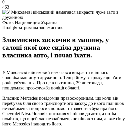
0
463
Фото: Нацполиция Украина
Поліція затримала зловмисника
Зловмисник заскочив в машину, у
салоні якої вже сиділа дружина
власника авто, і почав їхати.
У Миколаєві військовий намагався викрасти в іншого
чоловіка машину з дружиною. Тепер йому загрожує до п'яти
років ув'язнення. Про це в п'ятницю, 29 листопада,
повідомляє прес-служба поліції області.
Власник Mercedes повідомив правоохоронцям, що коли він
перебував біля свого транспортного засобу, до нього підійшов
незнайомець і попросив допомогти завести з буксира його
Chevrolet Niva. Чоловік погодився і пішов до авто, а потім
помітив, що в цей час незнайомець не пішов з ним, а вже сів у
його Mercedes і заводить його.