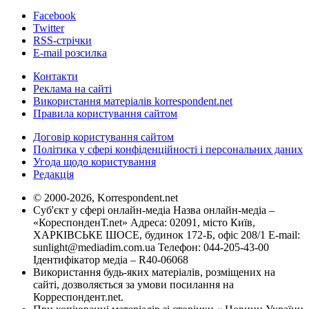
Facebook
Twitter
RSS-стрічки
E-mail розсилка
Контакти
Реклама на сайті
Використання матеріалів korrespondent.net
Правила користування сайтом
Договір користування сайтом
Політика у сфері конфіденційності і персональних даних
Угода щодо користування
Редакція
© 2000-2026, Korrespondent.net
Суб'єкт у сфері онлайн-медіа Назва онлайн-медіа –
«КореспонденТ.net» Адреса: 02091, місто Київ,
ХАРКІВСЬКЕ ШОСЕ, будинок 172-Б, офіс 208/1 E-mail:
sunlight@mediadim.com.ua
Телефон: 044-205-43-00
Ідентифікатор медіа – R40-06068
Використання будь-яких матеріалів, розміщених на
сайті, дозволяється за умови посилання на
Корреспондент.net.