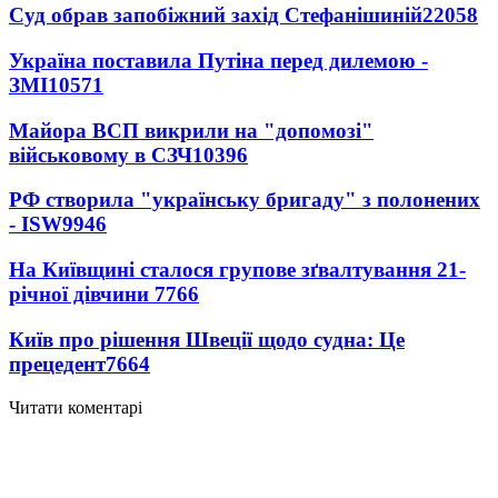
Суд обрав запобіжний захід Стефанішиній
22058
Україна поставила Путіна перед дилемою -
ЗМІ
10571
Майора ВСП викрили на "допомозі"
військовому в СЗЧ
10396
РФ створила "українську бригаду" з полонених
- ISW
9946
На Київщині сталося групове зґвалтування 21-
річної дівчини
7766
Київ про рішення Швеції щодо судна: Це
прецедент
7664
Читати коментарі