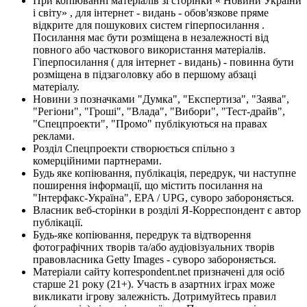
При копіюванні матеріалів зі сторінки « Новини України
і світу» , для інтернет - видань - обов'язкове пряме
відкрите для пошукових систем гіперпосилання .
Посилання має бути розміщена в незалежності від
повного або часткового використання матеріалів.
Гіперпосилання ( для інтернет - видань) - повинна бути
розміщена в підзаголовку або в першому абзаці
матеріалу.
Новини з позначками "Думка", "Експертиза", "Заява",
"Регіони", "Гроші", "Влада", "Вибори", "Тест-драйв",
"Спецпроекти", "Промо" публікуються на правах
реклами.
Розділ Спецпроекти створюється спільно з
комерційними партнерами.
Будь яке копіювання, публікація, передрук, чи наступне
поширення інформації, що містить посилання на
"Інтерфакс-Україна", EPA / UPG, суворо забороняється.
Власник веб-сторінки в розділі Я-Корреспондент є автор
публікації.
Будь-яке копіювання, передрук та відтворення
фотографічних творів та/або аудіовізуальних творів
правовласника Getty Images - суворо забороняється.
Матеріали сайту korrespondent.net призначені для осіб
старше 21 року (21+). Участь в азартних іграх може
викликати ігрову залежність. Дотримуйтесь правил