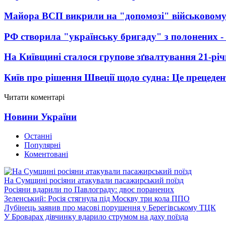
Майора ВСП викрили на "допомозі" військовому
РФ створила "українську бригаду" з полонених -
На Київщині сталося групове зґвалтування 21-річ
Київ про рішення Швеції щодо судна: Це прецеден
Читати коментарі
Новини України
Останні
Популярні
Коментовані
На Сумщині росіяни атакували пасажирський поїзд
Росіяни вдарили по Павлограду: двоє поранених
Зеленський: Росія стягнула під Москву три кола ППО
Лубінець заявив про масові порушення у Берегівському ТЦК
У Броварах дівчинку вдарило струмом на даху поїзда