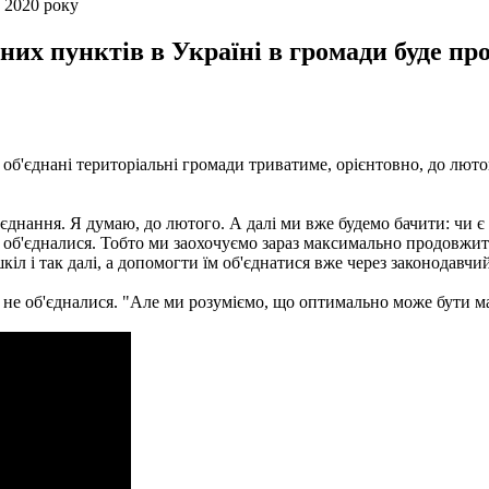
 2020 року
них пунктів в Україні в громади буде про
об'єднані територіальні громади триватиме, орієнтовно, до лютог
нання. Я думаю, до лютого. А далі ми вже будемо бачити: чи є 
е об'єдналися. Тобто ми заохочуємо зараз максимально продовжити
кіл і так далі, а допомогти їм об'єднатися вже через законодавчий
е не об'єдналися. "Але ми розуміємо, що оптимально може бути ма