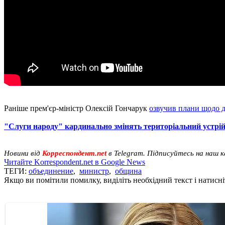
Раніше прем'єр-міністр Олексій Гончарук
озвучив плани щодо д
"Слуги народу" кардинально змінять територіальний устрій
Новини від
Корреспондент.net
в Telegram. Підписуйтесь на наш 
Читайте Korrespondent.net в Google News
ТЕГИ:
объединение
,
министр
,
община
Якщо ви помітили помилку, виділіть необхідний текст і натисніт