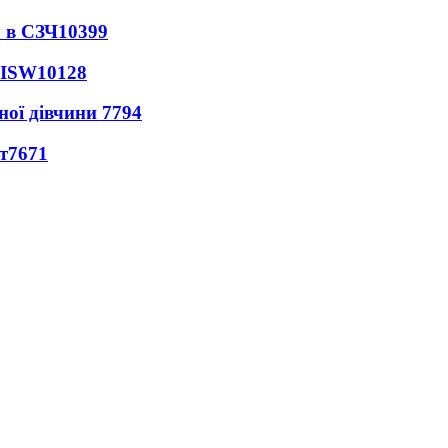
 в СЗЧ
10399
 ISW
10128
ної дівчини
7794
т
7671