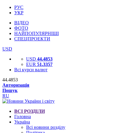
РУС
УКР
ВІДЕО
ФОТО
НАЙПОПУЛЯРНІШІ
СПЕЦПРОЕКТИ
USD
USD
44.4853
EUR
51.3357
Всі курси валют
44.4853
Авторизація
Пошук
RU
ВСІ РОЗДІЛИ
Головна
Україна
Всі новини розділу
Політика