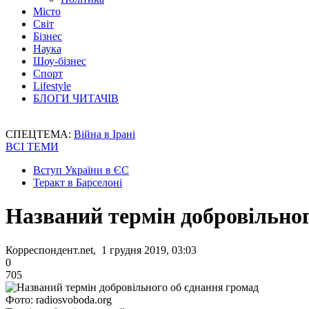
Місто
Світ
Бізнес
Наука
Шоу-бізнес
Спорт
Lifestyle
БЛОГИ ЧИТАЧІВ
СПЕЦТЕМА:
Війна в Ірані
ВСІ ТЕМИ
Вступ України в ЄС
Теракт в Барселоні
Названий термін добровільног
Корреспондент.net, 1 грудня 2019, 03:03
0
705
Фото: radiosvoboda.org