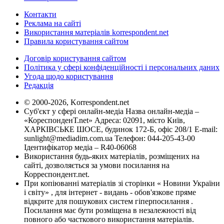
Контакти
Реклама на сайті
Використання матеріалів korrespondent.net
Правила користування сайтом
Договір користування сайтом
Політика у сфері конфіденційності і персональних даних
Угода щодо користування
Редакція
© 2000-2026, Korrespondent.net
Суб'єкт у сфері онлайн-медіа Назва онлайн-медіа –
«КореспонденТ.net» Адреса: 02091, місто Київ,
ХАРКІВСЬКЕ ШОСЕ, будинок 172-Б, офіс 208/1 E-mail:
sunlight@mediadim.com.ua
Телефон: 044-205-43-00
Ідентифікатор медіа – R40-06068
Використання будь-яких матеріалів, розміщених на
сайті, дозволяється за умови посилання на
Корреспондент.net.
При копіюванні матеріалів зі сторінки « Новини України
і світу» , для інтернет - видань - обов'язкове пряме
відкрите для пошукових систем гіперпосилання .
Посилання має бути розміщена в незалежності від
повного або часткового використання матеріалів.