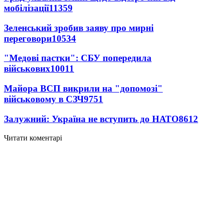
мобілізації
11359
Зеленський зробив заяву про мирні
переговори
10534
"Медові пастки": СБУ попередила
військових
10011
Майора ВСП викрили на "допомозі"
військовому в СЗЧ
9751
Залужний: Україна не вступить до НАТО
8612
Читати коментарі