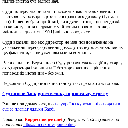
підприємства був відповідач.
Суди попередніх інстанцій позовні вимоги задовольнили
частково - у розмірі вартості спеціального дозволу (1,5 млн
грн). Рішення були прийняті, виходячи з того, що спецдозвіл
на користування надрами є майновим правом, а отже, є
майном, згідно зі ст. 190 Цивільного кодексу.
Суди вказали, що екс-директор не мав повноваження на
узгодження переоформлення дозволу і зміну власника, так як
це, фактично, є відчуженням майна компанії.
Велика палата Верховного Суду розглянула касаційну скаргу
екс-директора і залишила її без задоволення, а рішення
попередніх інстанцій - без змін.
Верховний Суд прийняв постанову по справі 26 листопада.
Суд визнав банкрутом велику торговельну мережу
Раніше повідомлялося, що
на українську компанію подали в
суд за плагіат ляльки Барбі
.
Новини від
Корреспондент.net
у Telegram. Підписуйтесь на
наш канал
https://t.me/korrespondentnet
.