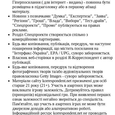
Гіперпосилання ( для інтернет - видань) - повинна бути
розміщена в підзаголовку або в першому абзаці
матеріалу.
Новини з позначками "Думка", "Експертиза", "Заява",
"Регіони", "Гроші", "Влада", "Вибори", "Тест-драйв",
"Спецпроекти", "Промо" публікуються на правах
реклами.
Розділ Спецпроекти створюється спільно з
комерційними партнерами.
Будь яке копіювання, публікація, передрук, чи наступне
поширення інформації, що містить посилання на
"Інтерфакс-Україна", EPA / UPG, суворо забороняється.
Власник веб-сторінки в розділі Я-Корреспондент є автор
публікації.
Будь-яке копіювання, передрук та відтворення
фотографічних творів та/або аудіовізуальних творів
правовласника Getty Images - суворо забороняється.
Матеріали сайту korrespondent.net призначені для осіб
старше 21 року (21+). Участь в азартних іграх може
викликати ігрову залежність. Дотримуйтесь правил
(принципів) відповідальної гри. При виявленні перших
ознак залежності негайно зверніться до спеціаліста.
Пам'ятайте, що участь в азартних іграх не може бути
джерелом доходів або альтернативою роботі.
Інформаційний ресурс korrespondent.net не проводить