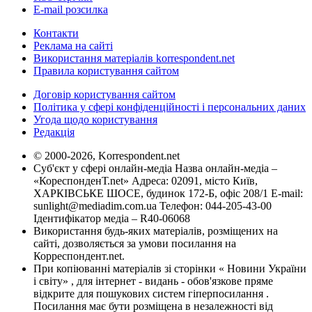
E-mail розсилка
Контакти
Реклама на сайті
Використання матеріалів korrespondent.net
Правила користування сайтом
Договір користування сайтом
Політика у сфері конфіденційності і персональних даних
Угода щодо користування
Редакція
© 2000-2026, Korrespondent.net
Суб'єкт у сфері онлайн-медіа Назва онлайн-медіа –
«КореспонденТ.net» Адреса: 02091, місто Київ,
ХАРКІВСЬКЕ ШОСЕ, будинок 172-Б, офіс 208/1 E-mail:
sunlight@mediadim.com.ua
Телефон: 044-205-43-00
Ідентифікатор медіа – R40-06068
Використання будь-яких матеріалів, розміщених на
сайті, дозволяється за умови посилання на
Корреспондент.net.
При копіюванні матеріалів зі сторінки « Новини України
і світу» , для інтернет - видань - обов'язкове пряме
відкрите для пошукових систем гіперпосилання .
Посилання має бути розміщена в незалежності від