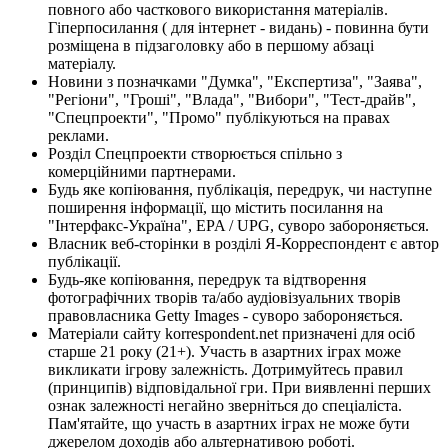
повного або часткового використання матеріалів.
Гіперпосилання ( для інтернет - видань) - повинна бути
розміщена в підзаголовку або в першому абзаці
матеріалу.
Новини з позначками "Думка", "Експертиза", "Заява",
"Регіони", "Гроші", "Влада", "Вибори", "Тест-драйв",
"Спецпроекти", "Промо" публікуються на правах
реклами.
Розділ Спецпроекти створюється спільно з
комерційними партнерами.
Будь яке копіювання, публікація, передрук, чи наступне
поширення інформації, що містить посилання на
"Інтерфакс-Україна", EPA / UPG, суворо забороняється.
Власник веб-сторінки в розділі Я-Корреспондент є автор
публікації.
Будь-яке копіювання, передрук та відтворення
фотографічних творів та/або аудіовізуальних творів
правовласника Getty Images - суворо забороняється.
Матеріали сайту korrespondent.net призначені для осіб
старше 21 року (21+). Участь в азартних іграх може
викликати ігрову залежність. Дотримуйтесь правил
(принципів) відповідальної гри. При виявленні перших
ознак залежності негайно зверніться до спеціаліста.
Пам'ятайте, що участь в азартних іграх не може бути
джерелом доходів або альтернативою роботі.