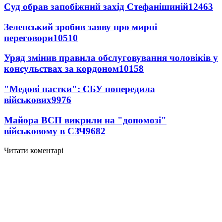
Суд обрав запобіжний захід Стефанішиній
12463
Зеленський зробив заяву про мирні
переговори
10510
Уряд змінив правила обслуговування чоловіків у
консульствах за кордоном
10158
"Медові пастки": СБУ попередила
військових
9976
Майора ВСП викрили на "допомозі"
військовому в СЗЧ
9682
Читати коментарі