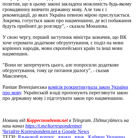
позитив, що в цьому законі закладена можливість будь-якому
громадянину вивчити державну мову. Але там є і
рекомендації, до яких Україна певною мірою прислухається.
Зокрема, готується закон про нацменшини, де всі побажання
будуть прийняті до розгляду", - сказала Монахова.
У свою чергу, перший заступник міністра зазначив, що ВК
хоче отримати додаткове обгрунтування, є поділ на мови
корінних народів, мови європейських країн та інші мови
нацменшин.
"Вони не заперечують цього, але попросили додаткове
обгрунтування, тому це питання діалогу", - сказав
Максимчук.
Раніше Венеціанська
комісія розкритикувала закон України
про мову
. Українській владі пропонують переглянути закон
про державну мову і підготувати закон про нацменшини.
Новини від
Корреспондент.net
в Telegram. Підписуйтесь на
наш канал
https://t.me/korrespondentnet
Читайте Korrespondent.net в Google News
ТЕГИ:
Языковой вопрос
,
языки
,
язык
,
Кабмин Украины
,