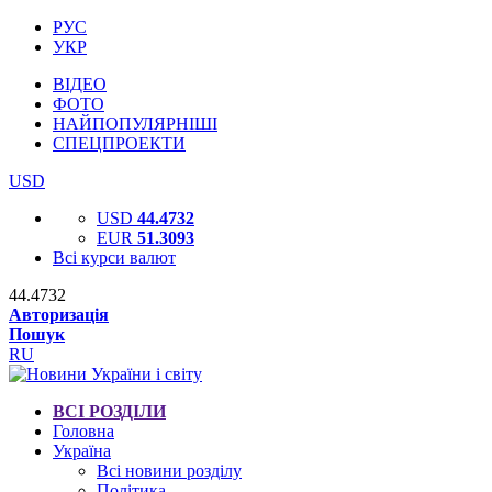
РУС
УКР
ВІДЕО
ФОТО
НАЙПОПУЛЯРНІШІ
СПЕЦПРОЕКТИ
USD
USD
44.4732
EUR
51.3093
Всі курси валют
44.4732
Авторизація
Пошук
RU
ВСІ РОЗДІЛИ
Головна
Україна
Всі новини розділу
Політика