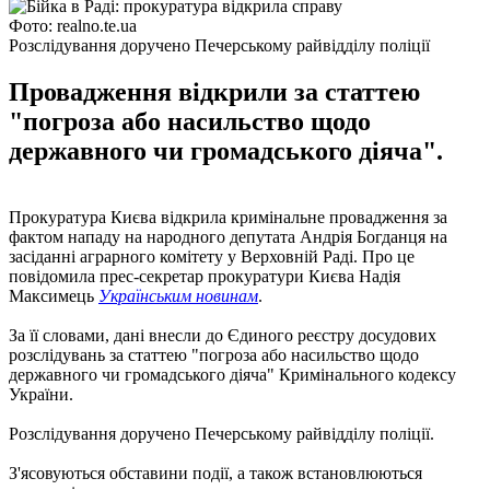
Фото: realno.te.ua
Розслідування доручено Печерському райвідділу поліції
Провадження відкрили за статтею
"погроза або насильство щодо
державного чи громадського діяча".
Прокуратура Києва відкрила кримінальне провадження за
фактом нападу на народного депутата Андрія Богданця на
засіданні аграрного комітету у Верховній Раді. Про це
повідомила прес-секретар прокуратури Києва Надія
Максимець
Українським новинам
.
За її словами, дані внесли до Єдиного реєстру досудових
розслідувань за статтею "погроза або насильство щодо
державного чи громадського діяча" Кримінального кодексу
України.
Розслідування доручено Печерському райвідділу поліції.
З'ясовуються обставини події, а також встановлюються