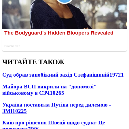
ЧИТАЙТЕ ТАКОЖ
Суд обрав запобіжний захід Стефанішиній
19721
Майора ВСП викрили на "допомозі"
військовому в СЗЧ
10265
Україна поставила Путіна перед дилемою -
ЗМІ
10225
Київ про рішення Швеції щодо судна: Це
прецедент
7566