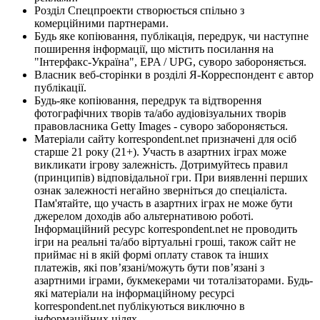
Розділ Спецпроекти створюється спільно з
комерційними партнерами.
Будь яке копіювання, публікація, передрук, чи наступне
поширення інформації, що містить посилання на
"Інтерфакс-Україна", EPA / UPG, суворо забороняється.
Власник веб-сторінки в розділі Я-Корреспондент є автор
публікації.
Будь-яке копіювання, передрук та відтворення
фотографічних творів та/або аудіовізуальних творів
правовласника Getty Images - суворо забороняється.
Матеріали сайту korrespondent.net призначені для осіб
старше 21 року (21+). Участь в азартних іграх може
викликати ігрову залежність. Дотримуйтесь правил
(принципів) відповідальної гри. При виявленні перших
ознак залежності негайно зверніться до спеціаліста.
Пам'ятайте, що участь в азартних іграх не може бути
джерелом доходів або альтернативою роботі.
Інформаційний ресурс korrespondent.net не проводить
ігри на реальні та/або віртуальні гроші, також сайт не
приймає ні в якій формі оплату ставок та інших
платежів, які пов’язані/можуть бути пов’язані з
азартними іграми, букмекерами чи тоталізаторами. Будь-
які матеріали на інформаційному ресурсі
korrespondent.net публікуються виключно в
інформаційних цілях.