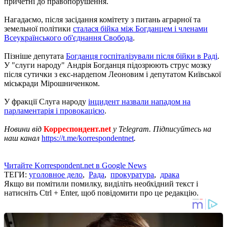
причетні до правопорушення.
Нагадаємо, після засідання комітету з питань аграрної та
земельної політики
сталася бійка між Богданцем і членами
Всеукраїнського об'єднання Свобода
.
Пізніше депутата
Богданця госпіталізували після бійки в Раді
.
У "слуги народу" Андрія Богданця підозрюють струс мозку
після сутички з екс-нардепом Леоновим і депутатом Київської
міськради Мірошниченком.
У фракції Слуга народу
інцидент назвали нападом на
парламентарія і провокацією
.
Новини від
Корреспондент.net
у Telegram. Підписуйтесь на
наш канал
https://t.me/korrespondentnet
.
Читайте Korrespondent.net в Google News
ТЕГИ:
уголовное дело
,
Рада
,
прокуратура
,
драка
Якщо ви помітили помилку, виділіть необхідний текст і
натисніть Ctrl + Enter, щоб повідомити про це редакцію.