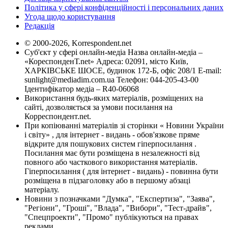
Політика у сфері конфіденційності і персональних даних
Угода щодо користування
Редакція
© 2000-2026, Korrespondent.net
Суб'єкт у сфері онлайн-медіа Назва онлайн-медіа –
«КореспонденТ.net» Адреса: 02091, місто Київ,
ХАРКІВСЬКЕ ШОСЕ, будинок 172-Б, офіс 208/1 E-mail:
sunlight@mediadim.com.ua
Телефон: 044-205-43-00
Ідентифікатор медіа – R40-06068
Використання будь-яких матеріалів, розміщених на
сайті, дозволяється за умови посилання на
Корреспондент.net.
При копіюванні матеріалів зі сторінки « Новини України
і світу» , для інтернет - видань - обов'язкове пряме
відкрите для пошукових систем гіперпосилання .
Посилання має бути розміщена в незалежності від
повного або часткового використання матеріалів.
Гіперпосилання ( для інтернет - видань) - повинна бути
розміщена в підзаголовку або в першому абзаці
матеріалу.
Новини з позначками "Думка", "Експертиза", "Заява",
"Регіони", "Гроші", "Влада", "Вибори", "Тест-драйв",
"Спецпроекти", "Промо" публікуються на правах
реклами.