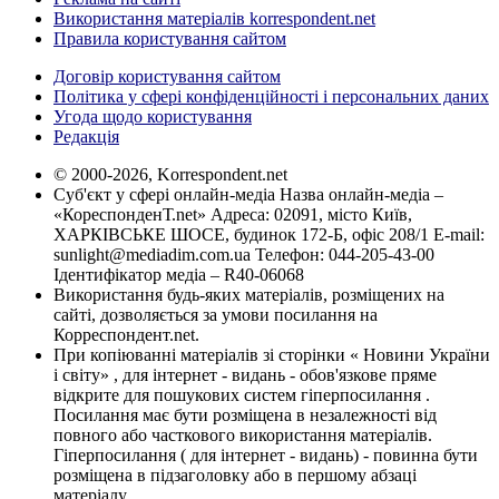
Використання матеріалів korrespondent.net
Правила користування сайтом
Договір користування сайтом
Політика у сфері конфіденційності і персональних даних
Угода щодо користування
Редакція
© 2000-2026, Korrespondent.net
Суб'єкт у сфері онлайн-медіа Назва онлайн-медіа –
«КореспонденТ.net» Адреса: 02091, місто Київ,
ХАРКІВСЬКЕ ШОСЕ, будинок 172-Б, офіс 208/1 E-mail:
sunlight@mediadim.com.ua
Телефон: 044-205-43-00
Ідентифікатор медіа – R40-06068
Використання будь-яких матеріалів, розміщених на
сайті, дозволяється за умови посилання на
Корреспондент.net.
При копіюванні матеріалів зі сторінки « Новини України
і світу» , для інтернет - видань - обов'язкове пряме
відкрите для пошукових систем гіперпосилання .
Посилання має бути розміщена в незалежності від
повного або часткового використання матеріалів.
Гіперпосилання ( для інтернет - видань) - повинна бути
розміщена в підзаголовку або в першому абзаці
матеріалу.