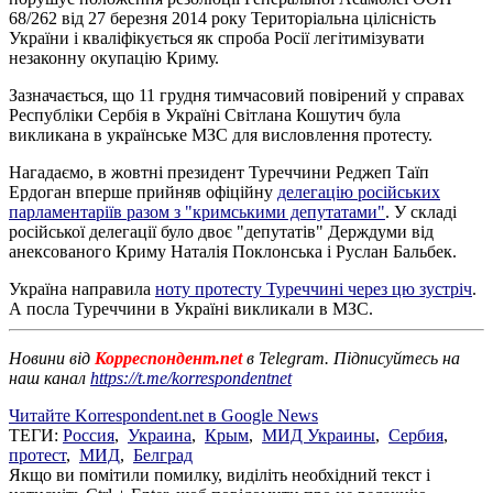
68/262 від 27 березня 2014 року Територіальна цілісність
України і кваліфікується як спроба Росії легітимізувати
незаконну окупацію Криму.
Зазначається, що 11 грудня тимчасовий повірений у справах
Республіки Сербія в Україні Світлана Кошутич була
викликана в українське МЗС для висловлення протесту.
Нагадаємо, в жовтні президент Туреччини Реджеп Таїп
Ердоган вперше прийняв офіційну
делегацію російських
парламентаріїв разом з "кримськими депутатами"
. У складі
російської делегації було двоє "депутатів" Держдуми від
анексованого Криму Наталія Поклонська і Руслан Бальбек.
Україна направила
ноту протесту Туреччині через цю зустріч
.
А посла Туреччини в Україні викликали в МЗС.
Новини від
Корреспондент.net
в Telegram. Підписуйтесь на
наш канал
https://t.me/korrespondentnet
Читайте Korrespondent.net в Google News
ТЕГИ:
Россия
,
Украина
,
Крым
,
МИД Украины
,
Сербия
,
протест
,
МИД
,
Белград
Якщо ви помітили помилку, виділіть необхідний текст і