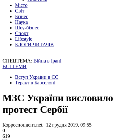
Місто
Світ
Бізнес
Наука
Шоу-бізнес
Спорт
Lifestyle
БЛОГИ ЧИТАЧІВ
СПЕЦТЕМА:
Війна в Ірані
ВСІ ТЕМИ
Вступ України в ЄС
Теракт в Барселоні
МЗС України висловило
протест Сербії
Корреспондент.net, 12 грудня 2019, 09:55
0
619