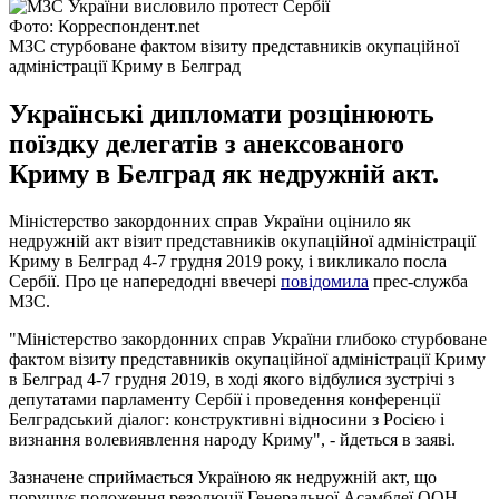
Фото: Корреспондент.net
МЗС стурбоване фактом візиту представників окупаційної
адміністрації Криму в Белград
Українські дипломати розцінюють
поїздку делегатів з анексованого
Криму в Белград як недружній акт.
Міністерство закордонних справ України оцінило як
недружній акт візит представників окупаційної адміністрації
Криму в Белград 4-7 грудня 2019 року, і викликало посла
Сербії. Про це напередодні ввечері
повідомила
прес-служба
МЗС.
"Міністерство закордонних справ України глибоко стурбоване
фактом візиту представників окупаційної адміністрації Криму
в Белград 4-7 грудня 2019, в ході якого відбулися зустрічі з
депутатами парламенту Сербії і проведення конференції
Белградський діалог: конструктивні відносини з Росією і
визнання волевиявлення народу Криму", - йдеться в заяві.
Зазначене сприймається Україною як недружній акт, що
порушує положення резолюції Генеральної Асамблеї ООН