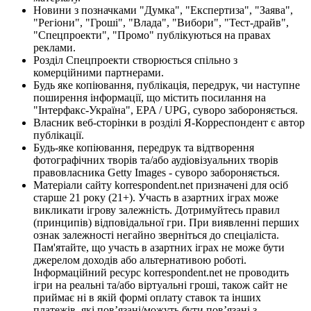
Новини з позначками "Думка", "Експертиза", "Заява",
"Регіони", "Гроші", "Влада", "Вибори", "Тест-драйв",
"Спецпроекти", "Промо" публікуються на правах
реклами.
Розділ Спецпроекти створюється спільно з
комерційними партнерами.
Будь яке копіювання, публікація, передрук, чи наступне
поширення інформації, що містить посилання на
"Інтерфакс-Україна", EPA / UPG, суворо забороняється.
Власник веб-сторінки в розділі Я-Корреспондент є автор
публікації.
Будь-яке копіювання, передрук та відтворення
фотографічних творів та/або аудіовізуальних творів
правовласника Getty Images - суворо забороняється.
Матеріали сайту korrespondent.net призначені для осіб
старше 21 року (21+). Участь в азартних іграх може
викликати ігрову залежність. Дотримуйтесь правил
(принципів) відповідальної гри. При виявленні перших
ознак залежності негайно зверніться до спеціаліста.
Пам'ятайте, що участь в азартних іграх не може бути
джерелом доходів або альтернативою роботі.
Інформаційний ресурс korrespondent.net не проводить
ігри на реальні та/або віртуальні гроші, також сайт не
приймає ні в якій формі оплату ставок та інших
платежів, які пов’язані/можуть бути пов’язані з