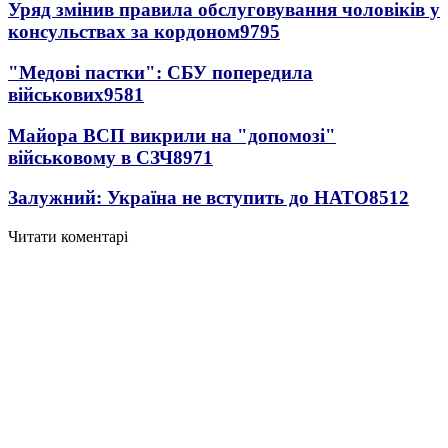
Уряд змінив правила обслуговування чоловіків у
консульствах за кордоном
9795
"Медові пастки": СБУ попередила
військових
9581
Майора ВСП викрили на "допомозі"
військовому в СЗЧ
8971
Залужний: Україна не вступить до НАТО
8512
Читати коментарі