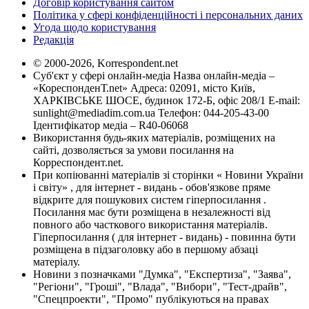
Договір користування сайтом
Політика у сфері конфіденційності і персональних даних
Угода щодо користування
Редакція
© 2000-2026, Korrespondent.net
Суб'єкт у сфері онлайн-медіа Назва онлайн-медіа –
«КореспонденТ.net» Адреса: 02091, місто Київ,
ХАРКІВСЬКЕ ШОСЕ, будинок 172-Б, офіс 208/1 E-mail:
sunlight@mediadim.com.ua
Телефон: 044-205-43-00
Ідентифікатор медіа – R40-06068
Використання будь-яких матеріалів, розміщених на
сайті, дозволяється за умови посилання на
Корреспондент.net.
При копіюванні матеріалів зі сторінки « Новини України
і світу» , для інтернет - видань - обов'язкове пряме
відкрите для пошукових систем гіперпосилання .
Посилання має бути розміщена в незалежності від
повного або часткового використання матеріалів.
Гіперпосилання ( для інтернет - видань) - повинна бути
розміщена в підзаголовку або в першому абзаці
матеріалу.
Новини з позначками "Думка", "Експертиза", "Заява",
"Регіони", "Гроші", "Влада", "Вибори", "Тест-драйв",
"Спецпроекти", "Промо" публікуються на правах