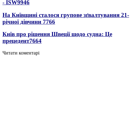
- ISW
9946
На Київщині сталося групове зґвалтування 21-
річної дівчини
7766
Київ про рішення Швеції щодо судна: Це
прецедент
7664
Читати коментарі