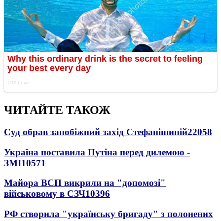
ЧИТАЙТЕ ТАКОЖ
Суд обрав запобіжний захід Стефанішиній
22058
Україна поставила Путіна перед дилемою -
ЗМІ
10571
Майора ВСП викрили на "допомозі"
військовому в СЗЧ
10396
РФ створила "українську бригаду" з полонених