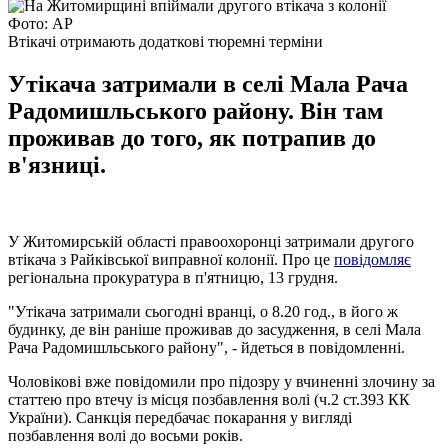
Фото: AP
Втікачі отримають додаткові тюремні терміни
Утікача затримали в селі Мала Рача
Радомишльського району. Він там
проживав до того, як потрапив до
в'язниці.
У Житомирській області правоохоронці затримали другого
втікача з Райківської виправної колонії. Про це
повідомляє
регіональна прокуратура в п'ятницю, 13 грудня.
"Утікача затримали сьогодні вранці, о 8.20 год., в його ж
будинку, де він раніше проживав до засудження, в селі Мала
Рача Радомишльського району", - йдеться в повідомленні.
Чоловікові вже повідомили про підозру у вчиненні злочину за
статтею про втечу із місця позбавлення волі (ч.2 ст.393 КК
України). Санкція передбачає покарання у вигляді
позбавлення волі до восьми років.