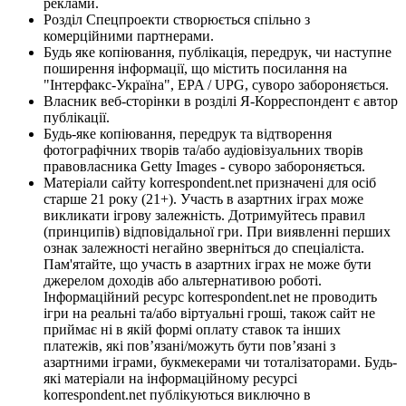
реклами.
Розділ Спецпроекти створюється спільно з
комерційними партнерами.
Будь яке копіювання, публікація, передрук, чи наступне
поширення інформації, що містить посилання на
"Інтерфакс-Україна", EPA / UPG, суворо забороняється.
Власник веб-сторінки в розділі Я-Корреспондент є автор
публікації.
Будь-яке копіювання, передрук та відтворення
фотографічних творів та/або аудіовізуальних творів
правовласника Getty Images - суворо забороняється.
Матеріали сайту korrespondent.net призначені для осіб
старше 21 року (21+). Участь в азартних іграх може
викликати ігрову залежність. Дотримуйтесь правил
(принципів) відповідальної гри. При виявленні перших
ознак залежності негайно зверніться до спеціаліста.
Пам'ятайте, що участь в азартних іграх не може бути
джерелом доходів або альтернативою роботі.
Інформаційний ресурс korrespondent.net не проводить
ігри на реальні та/або віртуальні гроші, також сайт не
приймає ні в якій формі оплату ставок та інших
платежів, які пов’язані/можуть бути пов’язані з
азартними іграми, букмекерами чи тоталізаторами. Будь-
які матеріали на інформаційному ресурсі
korrespondent.net публікуються виключно в