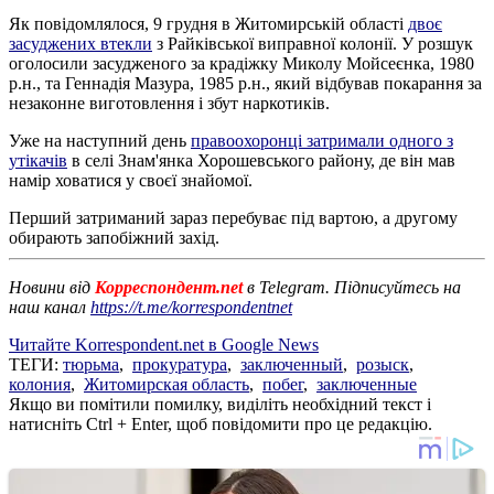
Як повідомлялося, 9 грудня в Житомирській області
двоє
засуджених втекли
з Райківської виправної колонії. У розшук
оголосили засудженого за крадіжку Миколу Мойсеєнка, 1980
р.н., та Геннадія Мазура, 1985 р.н., який відбував покарання за
незаконне виготовлення і збут наркотиків.
Уже на наступний день
правоохоронці затримали одного з
утікачів
в селі Знам'янка Хорошевського району, де він мав
намір ховатися у своєї знайомої.
Перший затриманий зараз перебуває під вартою, а другому
обирають запобіжний захід.
Новини від
Корреспондент.net
в Telegram. Підписуйтесь на
наш канал
https://t.me/korrespondentnet
Читайте Korrespondent.net в Google News
ТЕГИ:
тюрьма
,
прокуратура
,
заключенный
,
розыск
,
колония
,
Житомирская область
,
побег
,
заключенные
Якщо ви помітили помилку, виділіть необхідний текст і
натисніть Ctrl + Enter, щоб повідомити про це редакцію.