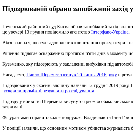
Підозрюваній обрано запобіжний захід у
Печерський районний суд Києва обрав запобіжний захід волонт
це увечері 13 грудня повідомило агентство
Інтерфакс-Україна
.
Відзначається, що суд задовольнив клопотання прокуратури і п
Рішення підлягає оскарженню протягом п'яти днів з моменту й
Кузьменко, яку підозрюють у закладенні вибухівки під автомоб
Нагадаємо,
Павло Шеремет загинув 20 липня 2016 року
в резул
Підозрюваних у скоєнні злочину назвали 12 грудня 2019 року. 
розкрили проміжні результати розслідування
.
Підозру у вбивстві Шеремета висунуто трьом особам: військові
затримані.
Фігурантами справи також є подружжя Владислав та Інна Грищ
У поліції заявили, що основним мотивом убивства журналіста бу