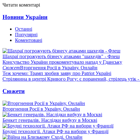
Читати коментарі
Новини України
Останні
Популярні
Коментовані
Шахраї погрожують бізнесу атаками "шахедів" - Флеш
Консульство України прокоментувало напад у Гданську
Сюжет
Вторгнення Росії в Україну. Онлайн
Теж хочемо: Трамп зробив заяву про Patriot Україні
Стрілянина в центрі Кривого Рогу: є поранений, стрілець утік -
Сюжети
Вторгнення Росії в Україну. Онлайн
Бенкет генералів. Наслідки вибуху в Москві
Брудні технології. Атаки РФ на вибори у Франції