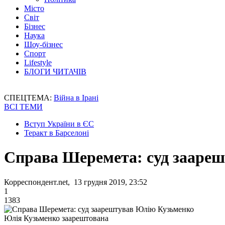
Місто
Світ
Бізнес
Наука
Шоу-бізнес
Спорт
Lifestyle
БЛОГИ ЧИТАЧІВ
СПЕЦТЕМА:
Війна в Ірані
ВСІ ТЕМИ
Вступ України в ЄС
Теракт в Барселоні
Справа Шеремета: суд зааре
Корреспондент.net, 13 грудня 2019, 23:52
1
1383
Юлія Кузьменко заарештована