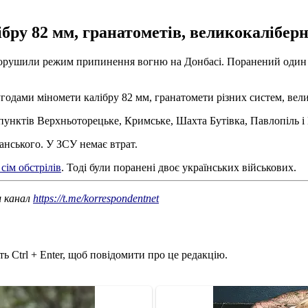
бру 82 мм, гранатометів, великокаліберни
ів порушили режим припинення вогню на Донбасі. Поранений один
годами міномети калібру 82 мм, гранатомети різних систем, вели
 пунктів Верхньоторецьке, Кримське, Шахта Бутівка, Павлопіль 
анського. У ЗСУ немає втрат.
сім обстрілів
. Тоді були поранені двоє українських військових.
ш канал
https://t.me/korrespondentnet
ь Ctrl + Enter, щоб повідомити про це редакцію.