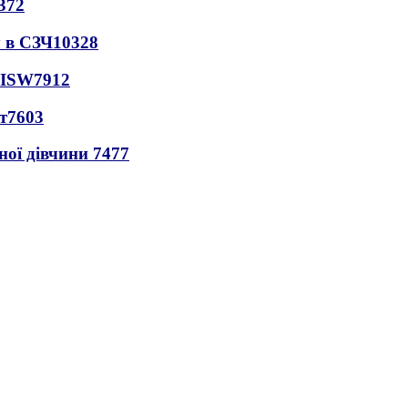
372
 в СЗЧ
10328
 ISW
7912
т
7603
ної дівчини
7477