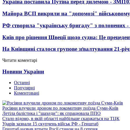
Україна поставила Путіна перед дилемою - ЗМІ
10
Майора ВСП викрили на "допомозі" військовому
РФ створила "українську бригаду" з полонених -
Київ про рішення Швеції щодо судна: Це прецеден
На Київщині сталося групове зґвалтування 21-річ
Читати коментарі
Новини України
Останні
Популярні
Коментовані
Росіяни влучили дроном по локомотиву поїзда Суми-Київ
Летіла балістика і "шахеди": як спрацювала ППО
Стало відомо, в якій області найбільше скаржаться на ТЦК
Ударів зазнали 15 скупчень військ РФ - Генштаб
Генштаб назвав втрати Росії станом на 8 серпня