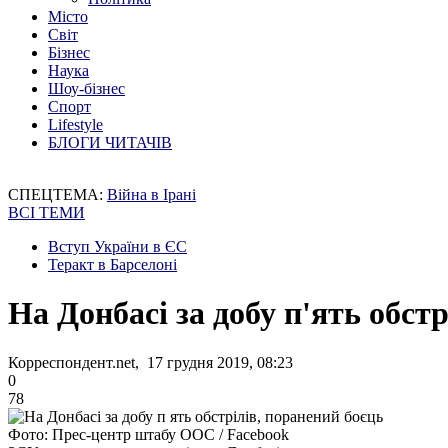
Місто
Світ
Бізнес
Наука
Шоу-бізнес
Спорт
Lifestyle
БЛОГИ ЧИТАЧІВ
СПЕЦТЕМА:
Війна в Ірані
ВСІ ТЕМИ
Вступ України в ЄС
Теракт в Барселоні
На Донбасі за добу п'ять обст
Корреспондент.net, 17 грудня 2019, 08:23
0
78
Фото: Прес-центр штабу ООС / Facebook