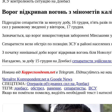
ЗСУ контролюють ситуацію на Донбасі
Ворог відкривав вогонь з мінометів калі
Підрозділи сепаратистів за минулу добу, 16 грудня, п'ять раз
сил у ранковому зведенні у вівторок, 17 грудня.
Зазначається, що ворог використовував заборонені Мінськими у
Сепаратисти вели обстріл по позиціях ЗСУ в районі населених
З початку нинішньої доби ворог відкривав вогонь біля Новолуг
Нагадаємо, за добу 15 грудня на Донбасі
сепаратисти здійснили 
Новини від
Корреспондент.net
в Telegram. Підписуйтесь на на
Читайте Korrespondent.net в Google News
СПЕЦТЕМА:
Операція об'єднаних сил на Донбасі
ТЕГИ:
донбасс
,
обстрел
,
ранение
,
сепаратисты
,
ВСУ
Якщо ви помітили помилку, виділіть необхідний текст і натисніт