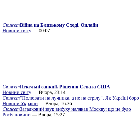
Сюжет
Війна на Близькому Сході. Онлайн
Новини світу
— 00:07
Сюжет
Пекельні санкції. Рішення Сената США
Новини світу
— Вчора, 23:14
Сюжет
"Полювати на лучника, а не на стрілу". Як Україні бор
Новини України
— Вчора, 16:36
Сюжет
Загадковий звук вибуху налякав Москву: що це було
Росія новини
— Вчора, 15:27