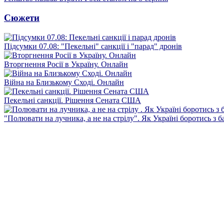
Сюжети
Підсумки 07.08: "Пекельні" санкції і "парад" дронів
Вторгнення Росії в Україну. Онлайн
Війна на Близькому Сході. Онлайн
Пекельні санкції. Рішення Сената США
"Полювати на лучника, а не на стрілу". Як Україні боротись з 