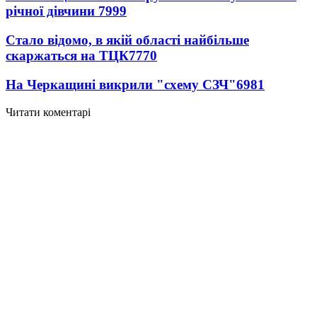
річної дівчини
7999
Стало відомо, в якій області найбільше
скаржаться на ТЦК
7770
На Черкащині викрили "схему СЗЧ"
6981
Читати коментарі