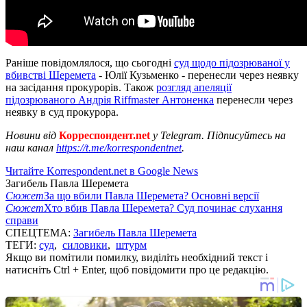
Раніше повідомлялося, що сьогодні
суд щодо підозрюваної у
вбивстві Шеремета
- Юлії Кузьменко - перенесли через неявку
на засідання прокурорів. Також
розгляд апеляції
підозрюваного Андрія Riffmaster Антоненка
перенесли через
неявку в суд прокурора.
Новини від
Корреспондент.net
у Telegram. Підписуйтесь на
наш канал
https://t.me/korrespondentnet
.
Читайте Korrespondent.net в Google News
Загибель Павла Шеремета
Сюжет
За що вбили Павла Шеремета? Основні версії
Сюжет
Хто вбив Павла Шеремета? Суд починає слухання
справи
СПЕЦТЕМА:
Загибель Павла Шеремета
ТЕГИ:
суд
,
силовики
,
штурм
Якщо ви помітили помилку, виділіть необхідний текст і
натисніть Ctrl + Enter, щоб повідомити про це редакцію.