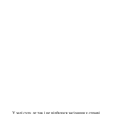
У залі суду, де так і не відбулося засідання у справі