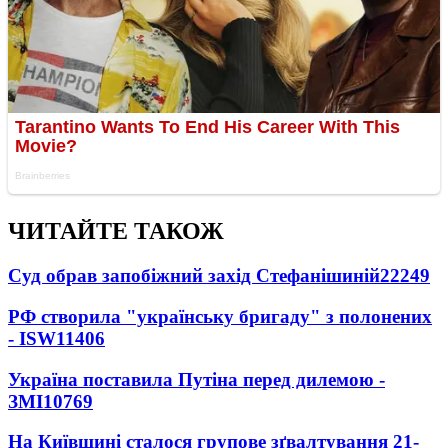
ЧИТАЙТЕ ТАКОЖ
Суд обрав запобіжний захід Стефанішиній
22249
РФ створила "українську бригаду" з полонених
- ISW
11406
Україна поставила Путіна перед дилемою -
ЗМІ
10769
На Київщині сталося групове зґвалтування 21-