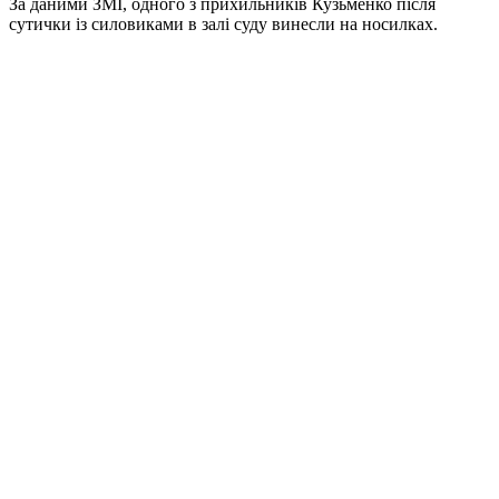
За даними ЗМІ, одного з прихильників Кузьменко після
сутички із силовиками в залі суду винесли на носилках.