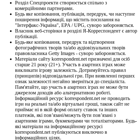
Розділ Спецпроекти створюється спільно з
комерційними партнерами.
Будь яке копіювання, публікація, передрук, чи наступне
поширення інформації, що містить посилання на
"Інтерфакс-Україна", EPA / UPG, суворо забороняється.
Власник веб-сторінки в розділі Я-Корреспондент є автор
публікації.
Будь-яке копіювання, передрук та відтворення
фотографічних творів та/або аудіовізуальних творів
правовласника Getty Images - суворо забороняється.
Матеріали сайту korrespondent.net призначені для осіб
старше 21 року (21+). Участь в азартних іграх може
викликати ігрову залежність. Дотримуйтесь правил
(принципів) відповідальної гри. При виявленні перших
ознак залежності негайно зверніться до спеціаліста.
Пам'ятайте, що участь в азартних іграх не може бути
джерелом доходів або альтернативою роботі.
Інформаційний ресурс korrespondent.net не проводить
ігри на реальні та/або віртуальні гроші, також сайт не
приймає ні в якій формі оплату ставок та інших
платежів, які пов’язані/можуть бути пов’язані з
азартними іграми, букмекерами чи тоталізаторами. Будь-
які матеріали на інформаційному ресурсі
korrespondent.net публікуються виключно в
інформаційних цілях.