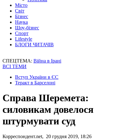
Місто
Світ
Бізнес
Наука
Шоу-бізнес
Спорт
Lifestyle
БЛОГИ ЧИТАЧІВ
СПЕЦТЕМА:
Війна в Ірані
ВСІ ТЕМИ
Вступ України в ЄС
Теракт в Барселоні
Справа Шеремета:
силовикам довелося
штурмувати суд
Корреспондент.net, 20 грудня 2019, 18:26