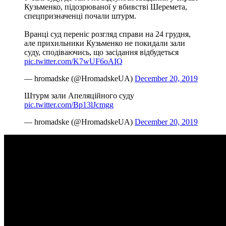
Кузьменко, підозрюваної у вбивстві Шеремета,
спецпризначенці почали штурм.
Вранці суд переніс розгляд справи на 24 грудня,
але прихильники Кузьменко не покидали зали
суду, сподіваючись, що засідання відбудеться
pic.twitter.com/K7wUF6oAIQ
— hromadske (@HromadskeUA)
December 20, 2019
Штурм зали Апеляційного суду
pic.twitter.com/Bp13lJcmgg
— hromadske (@HromadskeUA)
December 20, 2019