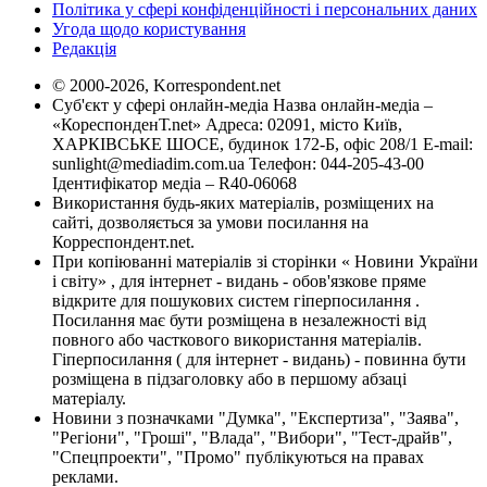
Політика у сфері конфіденційності і персональних даних
Угода щодо користування
Редакція
© 2000-2026, Korrespondent.net
Суб'єкт у сфері онлайн-медіа Назва онлайн-медіа –
«КореспонденТ.net» Адреса: 02091, місто Київ,
ХАРКІВСЬКЕ ШОСЕ, будинок 172-Б, офіс 208/1 E-mail:
sunlight@mediadim.com.ua
Телефон: 044-205-43-00
Ідентифікатор медіа – R40-06068
Використання будь-яких матеріалів, розміщених на
сайті, дозволяється за умови посилання на
Корреспондент.net.
При копіюванні матеріалів зі сторінки « Новини України
і світу» , для інтернет - видань - обов'язкове пряме
відкрите для пошукових систем гіперпосилання .
Посилання має бути розміщена в незалежності від
повного або часткового використання матеріалів.
Гіперпосилання ( для інтернет - видань) - повинна бути
розміщена в підзаголовку або в першому абзаці
матеріалу.
Новини з позначками "Думка", "Експертиза", "Заява",
"Регіони", "Гроші", "Влада", "Вибори", "Тест-драйв",
"Спецпроекти", "Промо" публікуються на правах
реклами.