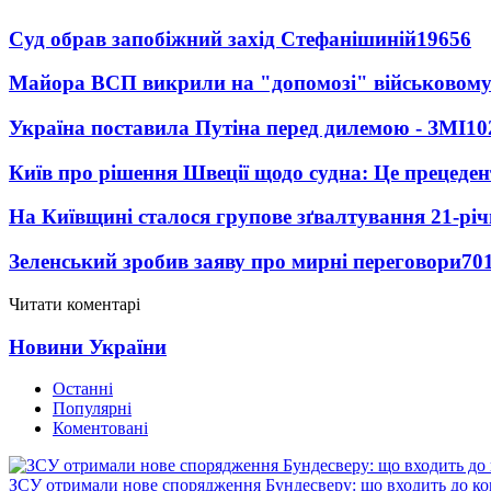
Суд обрав запобіжний захід Стефанішиній
19656
Майора ВСП викрили на "допомозі" військовому
Україна поставила Путіна перед дилемою - ЗМІ
10
Київ про рішення Швеції щодо судна: Це прецеден
На Київщині сталося групове зґвалтування 21-річ
Зеленський зробив заяву про мирні переговори
70
Читати коментарі
Новини України
Останні
Популярні
Коментовані
ЗСУ отримали нове спорядження Бундесверу: що входить до к