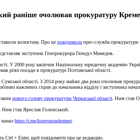
який раніше очолював прокуратуру Креме
ставили колективу. Про це
повідомила
прес-служба прокуратури об
редставляв заступник Генпрокурора Гюндуз Мамедов.
ласті. У 2000 році закінчив Національну юридичну академію Ук
мав різні посади в прокуратурі Полтавської області.
і Сумської області. З 2014 року майже два роки очолював проку
собливо важливих справ до начальника відділу і заступника нача
ставив
нового голову прокуратури Черкаської області
. Ним став О
. Ним став Ярослав Голинський.
ш канал
https://t.me/korrespondentnet
.
ь Ctrl + Enter, щоб повідомити про це редакцію.