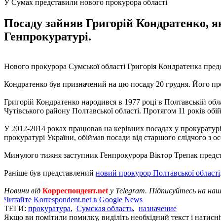
У Сумах представили нового прокурора області
Посаду зайняв Григорій Кондратенко, 
Генпрокуратурі.
Нового прокурора Сумської області Григорія Кондратенка пред
Кондратенко був призначений на цю посаду 20 грудня. Його п
Григорій Кондратенко народився в 1977 році в Полтавській об
Чутівського району Полтавської області. Протягом 11 років обій
У 2012-2014 роках працював на керівних посадах у прокуратур
прокуратурі України, обіймав посади від старшого слідчого з о
Минулого тижня заступник Генпрокурора Віктор Трепак пред
Раніше був представлений
новий прокурор Полтавської області
Новини від
Корреспондент.net
у Telegram. Підписуйтесь на на
Читайте Korrespondent.net в Google News
ТЕГИ:
прокуратура
,
Сумская область
,
назначение
Якщо ви помітили помилку, виділіть необхідний текст і натисніт