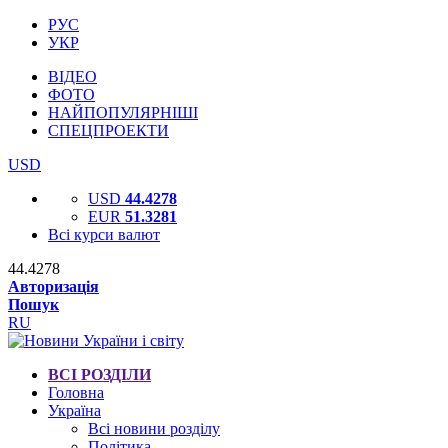
РУС
УКР
ВІДЕО
ФОТО
НАЙПОПУЛЯРНІШІ
СПЕЦПРОЕКТИ
USD
USD
44.4278
EUR
51.3281
Всі курси валют
44.4278
Авторизація
Пошук
RU
ВСІ РОЗДІЛИ
Головна
Україна
Всі новини розділу
Політика