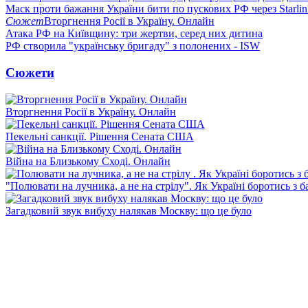
Маск проти бажання України бити по пускових РФ через Starlin
Сюжет
Вторгнення Росії в Україну. Онлайн
Атака РФ на Київщину: три жертви, серед них дитина
РФ створила "українську бригаду" з полонених - ISW
Сюжети
Вторгнення Росії в Україну. Онлайн
Пекельні санкції. Рішення Сената США
Війна на Близькому Сході. Онлайн
"Полювати на лучника, а не на стрілу". Як Україні боротись з 
Загадковий звук вибуху налякав Москву: що це було