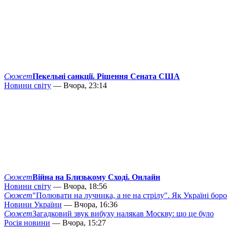
Сюжет
Пекельні санкції. Рішення Сената США
Новини світу
— Вчора, 23:14
Сюжет
Війна на Близькому Сході. Онлайн
Новини світу
— Вчора, 18:56
Сюжет
"Полювати на лучника, а не на стрілу". Як Україні бор
Новини України
— Вчора, 16:36
Сюжет
Загадковий звук вибуху налякав Москву: що це було
Росія новини
— Вчора, 15:27