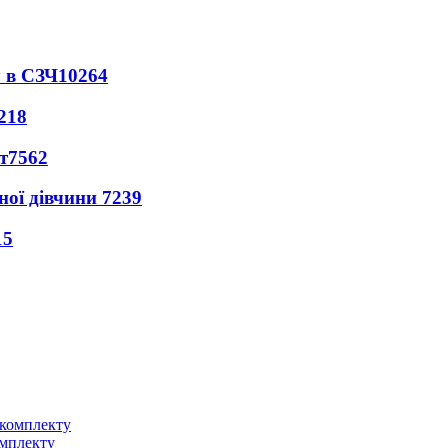
 в СЗЧ
10264
218
т
7562
ної дівчини
7239
15
омплекту