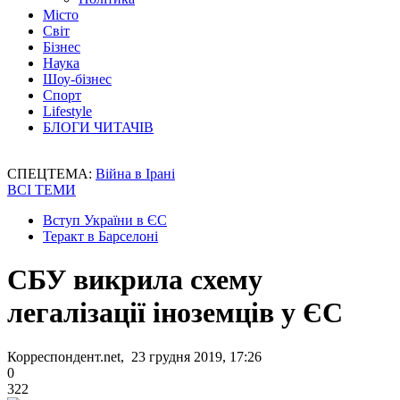
Місто
Світ
Бізнес
Наука
Шоу-бізнес
Спорт
Lifestyle
БЛОГИ ЧИТАЧІВ
СПЕЦТЕМА:
Війна в Ірані
ВСІ ТЕМИ
Вступ України в ЄС
Теракт в Барселоні
СБУ викрила схему
легалізації іноземців у ЄС
Корреспондент.net, 23 грудня 2019, 17:26
0
322