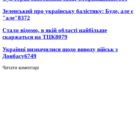
Зеленський про українську балістику: Буде, але є
"але"
8372
Стало відомо, в якій області найбільше
скаржаться на ТЦК
8079
Українці визначилися щодо виводу військ з
Донбасу
6749
Читати коментарі