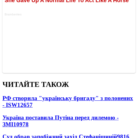
ЧИТАЙТЕ ТАКОЖ
РФ створила "українську бригаду" з полонених
- ISW
12657
Україна поставила Путіна перед дилемою -
ЗМІ
10978
Суд обрав запобіжний захід Стефанішиній
9816