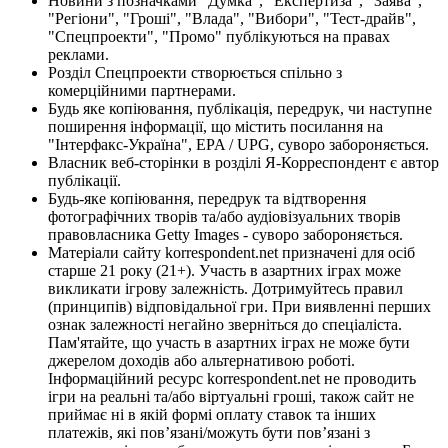
Новини з позначками "Думка", "Експертиза", "Заява",
"Регіони", "Гроші", "Влада", "Вибори", "Тест-драйв",
"Спецпроекти", "Промо" публікуються на правах
реклами.
Розділ Спецпроекти створюється спільно з
комерційними партнерами.
Будь яке копіювання, публікація, передрук, чи наступне
поширення інформації, що містить посилання на
"Інтерфакс-Україна", EPA / UPG, суворо забороняється.
Власник веб-сторінки в розділі Я-Корреспондент є автор
публікації.
Будь-яке копіювання, передрук та відтворення
фотографічних творів та/або аудіовізуальних творів
правовласника Getty Images - суворо забороняється.
Матеріали сайту korrespondent.net призначені для осіб
старше 21 року (21+). Участь в азартних іграх може
викликати ігрову залежність. Дотримуйтесь правил
(принципів) відповідальної гри. При виявленні перших
ознак залежності негайно зверніться до спеціаліста.
Пам'ятайте, що участь в азартних іграх не може бути
джерелом доходів або альтернативою роботі.
Інформаційний ресурс korrespondent.net не проводить
ігри на реальні та/або віртуальні гроші, також сайт не
приймає ні в якій формі оплату ставок та інших
платежів, які пов’язані/можуть бути пов’язані з