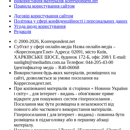
Використання матеріалів korrespondent.net
Правила користування сайтом
Договір користування сайтом
Політика у сфері конфіденційності і персональних даних
Угода щодо користування
Редакція
© 2000-2026, Korrespondent.net
Суб'єкт у сфері онлайн-медіа Назва онлайн-медіа –
«КореспонденТ.net» Адреса: 02091, місто Київ,
ХАРКІВСЬКЕ ШОСЕ, будинок 172-Б, офіс 208/1 E-mail:
sunlight@mediadim.com.ua
Телефон: 044-205-43-00
Ідентифікатор медіа – R40-06068
Використання будь-яких матеріалів, розміщених на
сайті, дозволяється за умови посилання на
Корреспондент.net.
При копіюванні матеріалів зі сторінки « Новини України
і світу» , для інтернет - видань - обов'язкове пряме
відкрите для пошукових систем гіперпосилання .
Посилання має бути розміщена в незалежності від
повного або часткового використання матеріалів.
Гіперпосилання ( для інтернет - видань) - повинна бути
розміщена в підзаголовку або в першому абзаці
матеріалу.