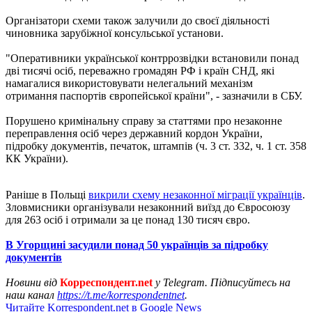
Організатори схеми також залучили до своєї діяльності
чиновника зарубіжної консульської установи.
"Оперативники української контррозвідки встановили понад
дві тисячі осіб, переважно громадян РФ і країн СНД, які
намагалися використовувати нелегальний механізм
отримання паспортів європейської країни", - зазначили в СБУ.
Порушено кримінальну справу за статтями про незаконне
переправлення осіб через державний кордон України,
підробку документів, печаток, штампів (ч. 3 ст. 332, ч. 1 ст. 358
КК України).
Раніше в Польщі
викрили схему незаконної міграції українців
.
Зловмисники організували незаконний виїзд до Євросоюзу
для 263 осіб і отримали за це понад 130 тисяч євро.
В Угорщині засудили понад 50 українців за підробку
документів
Новини від
Корреспондент.net
у Telegram. Підписуйтесь на
наш канал
https://t.me/korrespondentnet
.
Читайте Korrespondent.net в Google News