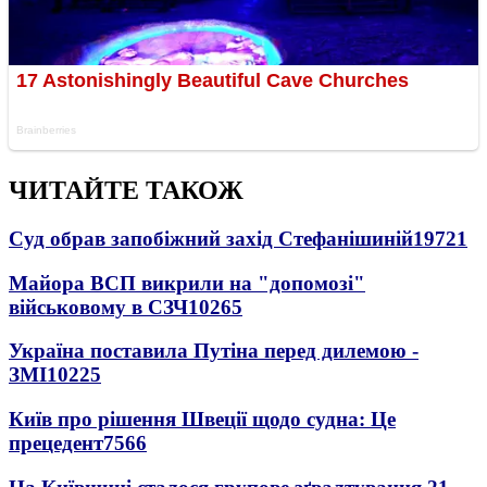
ЧИТАЙТЕ ТАКОЖ
Суд обрав запобіжний захід Стефанішиній
19721
Майора ВСП викрили на "допомозі"
військовому в СЗЧ
10265
Україна поставила Путіна перед дилемою -
ЗМІ
10225
Київ про рішення Швеції щодо судна: Це
прецедент
7566