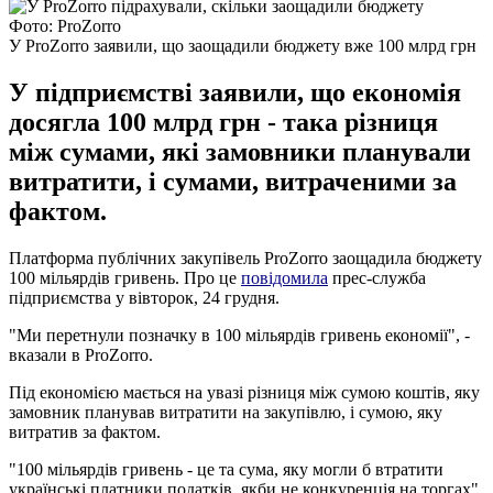
Фото: ProZorro
У ProZorro заявили, що заощадили бюджету вже 100 млрд грн
У підприємстві заявили, що економія
досягла 100 млрд грн - така різниця
між сумами, які замовники планували
витратити, і сумами, витраченими за
фактом.
Платформа публічних закупівель ProZorro заощадила бюджету
100 мільярдів гривень. Про це
повідомила
прес-служба
підприємства у вівторок, 24 грудня.
"Ми перетнули позначку в 100 мільярдів гривень економії", -
вказали в ProZorro.
Під економією мається на увазі різниця між сумою коштів, яку
замовник планував витратити на закупівлю, і сумою, яку
витратив за фактом.
"100 мільярдів гривень - це та сума, яку могли б втратити
українські платники податків, якби не конкуренція на торгах",