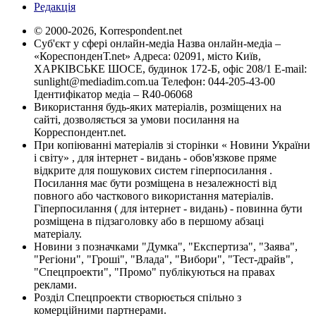
Редакція
© 2000-2026, Korrespondent.net
Суб'єкт у сфері онлайн-медіа Назва онлайн-медіа –
«КореспонденТ.net» Адреса: 02091, місто Київ,
ХАРКІВСЬКЕ ШОСЕ, будинок 172-Б, офіс 208/1 E-mail:
sunlight@mediadim.com.ua
Телефон: 044-205-43-00
Ідентифікатор медіа – R40-06068
Використання будь-яких матеріалів, розміщених на
сайті, дозволяється за умови посилання на
Корреспондент.net.
При копіюванні матеріалів зі сторінки « Новини України
і світу» , для інтернет - видань - обов'язкове пряме
відкрите для пошукових систем гіперпосилання .
Посилання має бути розміщена в незалежності від
повного або часткового використання матеріалів.
Гіперпосилання ( для інтернет - видань) - повинна бути
розміщена в підзаголовку або в першому абзаці
матеріалу.
Новини з позначками "Думка", "Експертиза", "Заява",
"Регіони", "Гроші", "Влада", "Вибори", "Тест-драйв",
"Спецпроекти", "Промо" публікуються на правах
реклами.
Розділ Спецпроекти створюється спільно з
комерційними партнерами.