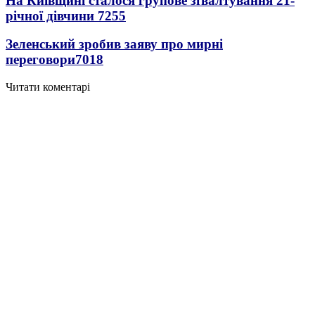
На Київщині сталося групове зґвалтування 21-
річної дівчини
7255
Зеленський зробив заяву про мирні
переговори
7018
Читати коментарі