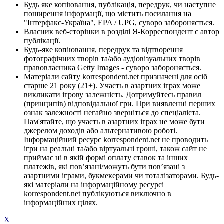
Будь яке копіювання, публікація, передрук, чи наступне
поширення інформації, що містить посилання на
"Інтерфакс-Україна", EPA / UPG, суворо забороняється.
Власник веб-сторінки в розділі Я-Корреспондент є автор
публікації.
Будь-яке копіювання, передрук та відтворення
фотографічних творів та/або аудіовізуальних творів
правовласника Getty Images - суворо забороняється.
Матеріали сайту korrespondent.net призначені для осіб
старше 21 року (21+). Участь в азартних іграх може
викликати ігрову залежність. Дотримуйтесь правил
(принципів) відповідальної гри. При виявленні перших
ознак залежності негайно зверніться до спеціаліста.
Пам'ятайте, що участь в азартних іграх не може бути
джерелом доходів або альтернативою роботі.
Інформаційний ресурс korrespondent.net не проводить
ігри на реальні та/або віртуальні гроші, також сайт не
приймає ні в якій формі оплату ставок та інших
платежів, які пов’язані/можуть бути пов’язані з
азартними іграми, букмекерами чи тоталізаторами. Будь-
які матеріали на інформаційному ресурсі
korrespondent.net публікуються виключно в
інформаційних цілях.
X