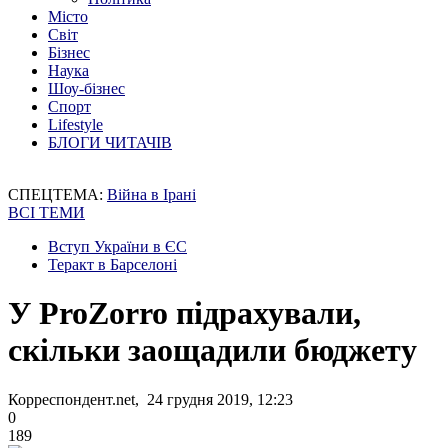
Місто
Світ
Бізнес
Наука
Шоу-бізнес
Спорт
Lifestyle
БЛОГИ ЧИТАЧІВ
СПЕЦТЕМА:
Війна в Ірані
ВСІ ТЕМИ
Вступ України в ЄС
Теракт в Барселоні
У ProZorro підрахували,
скільки заощадили бюджету
Корреспондент.net, 24 грудня 2019, 12:23
0
189