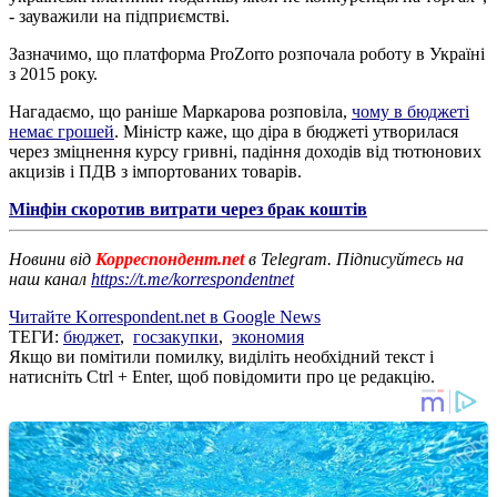
- зауважили на підприємстві.
Зазначимо, що платформа ProZorro розпочала роботу в Україні
з 2015 року.
Нагадаємо, що раніше Маркарова розповіла,
чому в бюджеті
немає грошей
. Міністр каже, що діра в бюджеті утворилася
через зміцнення курсу гривні, падіння доходів від тютюнових
акцизів і ПДВ з імпортованих товарів.
Мінфін скоротив витрати через брак коштів
Новини від
Корреспондент.net
в Telegram. Підписуйтесь на
наш канал
https://t.me/korrespondentnet
Читайте Korrespondent.net в Google News
ТЕГИ:
бюджет
,
госзакупки
,
экономия
Якщо ви помітили помилку, виділіть необхідний текст і
натисніть Ctrl + Enter, щоб повідомити про це редакцію.