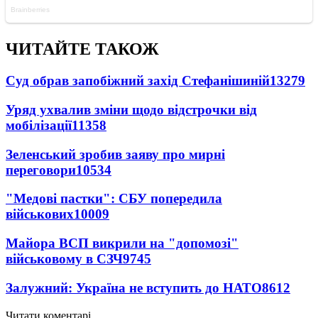
ЧИТАЙТЕ ТАКОЖ
Суд обрав запобіжний захід Стефанішиній
13279
Уряд ухвалив зміни щодо відстрочки від
мобілізації
11358
Зеленський зробив заяву про мирні
переговори
10534
"Медові пастки": СБУ попередила
військових
10009
Майора ВСП викрили на "допомозі"
військовому в СЗЧ
9745
Залужний: Україна не вступить до НАТО
8612
Читати коментарі