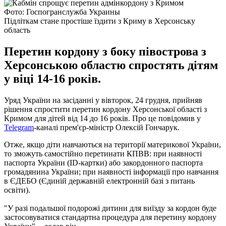
Фото: Госпогранслужба Украины
Підліткам стане простіше їздити з Криму в Херсонську
область
Перетин кордону з боку півострова з
Херсонською областю спростять дітям
у віці 14-16 років.
Уряд України на засіданні у вівторок, 24 грудня, прийняв
рішення спростити перетин кордону Херсонської області з
Кримом для дітей від 14 до 16 років. Про це повідомив у
Telegram
-каналі прем'єр-міністр Олексій Гончарук.
Отже, якщо діти навчаються на території материкової України,
то зможуть самостійно перетинати КПВВ: при наявності
паспорта України (ID-картки) або закордонного паспорта
громадянина України; при наявності інформації про навчання
в ЄДЕБО (Єдиній державній електронній базі з питань
освіти).
"У разі подальшої подорожі дитини для виїзду за кордон буде
застосовуватися стандартна процедура для перетину кордону