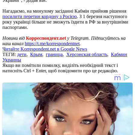
України", - додав він.
Нагадаємо, на минулому засіданні Кабмін прийняв рішення
посилити перетин кордону з Росією
. З 1 березня наступного
року українці більше не зможуть їздити в РФ за внутрішніми
паспортами.
Новини від
Корреспондент.net
у Telegram. Підписуйтесь на
наш канал
https://t.me/korrespondentnet
.
Читайте Korrespondent.net в Google News
ТЕГИ:
дети
,
Крым
,
граница
,
Херсонская область
,
Кабмин
Украины
Якщо ви помітили помилку, виділіть необхідний текст і
натисніть Ctrl + Enter, щоб повідомити про це редакцію.