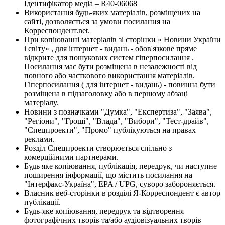
Ідентифікатор медіа – R40-06068
Використання будь-яких матеріалів, розміщених на
сайті, дозволяється за умови посилання на
Корреспондент.net.
При копіюванні матеріалів зі сторінки « Новини України
і світу» , для інтернет - видань - обов'язкове пряме
відкрите для пошукових систем гіперпосилання .
Посилання має бути розміщена в незалежності від
повного або часткового використання матеріалів.
Гіперпосилання ( для інтернет - видань) - повинна бути
розміщена в підзаголовку або в першому абзаці
матеріалу.
Новини з позначками "Думка", "Експертиза", "Заява",
"Регіони", "Гроші", "Влада", "Вибори", "Тест-драйв",
"Спецпроекти", "Промо" публікуються на правах
реклами.
Розділ Спецпроекти створюється спільно з
комерційними партнерами.
Будь яке копіювання, публікація, передрук, чи наступне
поширення інформації, що містить посилання на
"Інтерфакс-Україна", EPA / UPG, суворо забороняється.
Власник веб-сторінки в розділі Я-Корреспондент є автор
публікації.
Будь-яке копіювання, передрук та відтворення
фотографічних творів та/або аудіовізуальних творів