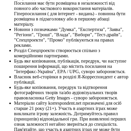
Посилання має бути розміщена в незалежності від
повного або часткового використання матеріалів.
Гіперпосилання ( для інтернет - видань) - повинна бути
розміщена в підзаголовку або в першому абзаці
матеріалу.
Новини з позначками "Думка", "Експертиза", "Заява",
"Регіони", "Гроші", "Влада", "Вибори", "Тест-драйв",
"Спецпроекти", "Промо" публікуються на правах
реклами.
Розділ Спецпроекти створюється спільно з
комерційними партнерами.
Будь яке копіювання, публікація, передрук, чи наступне
поширення інформації, що містить посилання на
"Інтерфакс-Україна", EPA / UPG, суворо забороняється.
Власник веб-сторінки в розділі Я-Корреспондент є автор
публікації.
Будь-яке копіювання, передрук та відтворення
фотографічних творів та/або аудіовізуальних творів
правовласника Getty Images - суворо забороняється.
Матеріали сайту korrespondent.net призначені для осіб
старше 21 року (21+). Участь в азартних іграх може
викликати ігрову залежність. Дотримуйтесь правил
(принципів) відповідальної гри. При виявленні перших
ознак залежності негайно зверніться до спеціаліста.
Пам'ятайте, що участь в азартних іграх не може бути