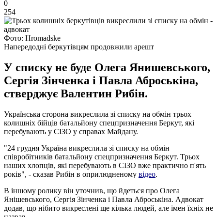
0
254
Фото: Hromadske
Напередодні беркутівцям продовжили арешт
У списку не буде Олега Янишевського,
Сергія Зінченка і Павла Аброськіна,
стверджує Валентин Рибін.
Українська сторона викреслила зі списку на обмін трьох
колишніх бійців батальйону спецпризначення Беркут, які
перебувають у СІЗО у справах Майдану.
"24 грудня Україна викреслила зі списку на обмін
співробітників батальйону спецпризначення Беркут. Трьох
наших хлопців, які перебувають в СІЗО вже практично п'ять
років", - сказав Рибін в оприлюдненому
відео
.
В іншому ролику він уточнив, що йдеться про Олега
Янішевського, Сергія Зінченка і Павла Аброськіна. Адвокат
додав, що нібито викреслені ще кілька людей, але імен їхніх не
назвав.