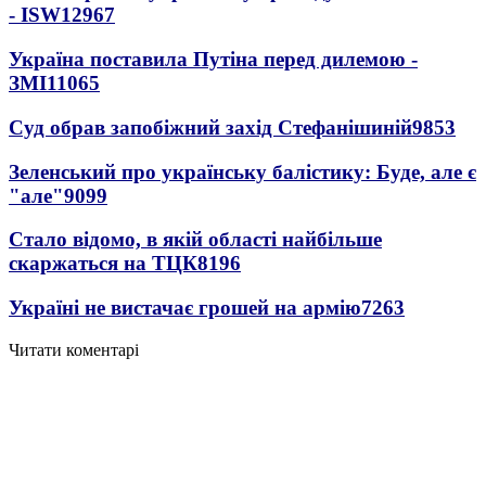
- ISW
12967
Україна поставила Путіна перед дилемою -
ЗМІ
11065
Суд обрав запобіжний захід Стефанішиній
9853
Зеленський про українську балістику: Буде, але є
"але"
9099
Стало відомо, в якій області найбільше
скаржаться на ТЦК
8196
Україні не вистачає грошей на армію
7263
Читати коментарі