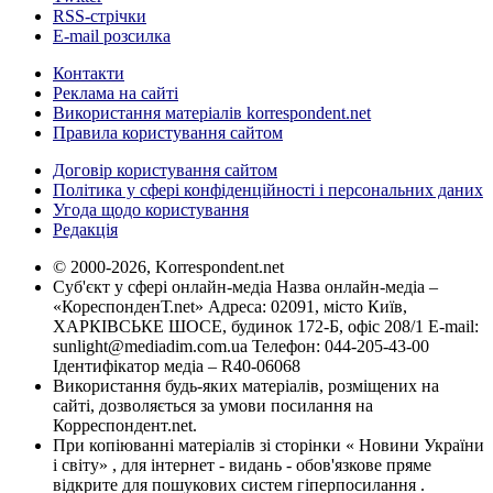
RSS-стрічки
E-mail розсилка
Контакти
Реклама на сайті
Використання матеріалів korrespondent.net
Правила користування сайтом
Договір користування сайтом
Політика у сфері конфіденційності і персональних даних
Угода щодо користування
Редакція
© 2000-2026, Korrespondent.net
Суб'єкт у сфері онлайн-медіа Назва онлайн-медіа –
«КореспонденТ.net» Адреса: 02091, місто Київ,
ХАРКІВСЬКЕ ШОСЕ, будинок 172-Б, офіс 208/1 E-mail:
sunlight@mediadim.com.ua
Телефон: 044-205-43-00
Ідентифікатор медіа – R40-06068
Використання будь-яких матеріалів, розміщених на
сайті, дозволяється за умови посилання на
Корреспондент.net.
При копіюванні матеріалів зі сторінки « Новини України
і світу» , для інтернет - видань - обов'язкове пряме
відкрите для пошукових систем гіперпосилання .