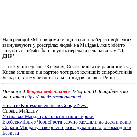
Напередодні ЗМІ повідомили, що колишніх беркутівців, яких
звинувачують у розстрілах людей на Майдані, яких нібито
готують на обмін. Їх планують передати сепаратистам "Л/
ДНР".
Також у понеділок, 23 грудня, Святошинський районний суд
Києва залишив під вартою чотирьох колишніх співробітників
Беркута, в тому числі і тих, кого згадав адвокат Рибін.
Новини від
Корреспондент.net
в Telegram. Підписуйтесь на
наш канал
https://t.me/korrespondentnet
Читайте Korrespondent.net в Google News
Справа Майдану
У справах Майдану оголосили нові вироки
Ексберкутівця з Чорної роти заочно засудили до десяти років
Справи Майдану: завершено розслідування щодо командирів
Беркута