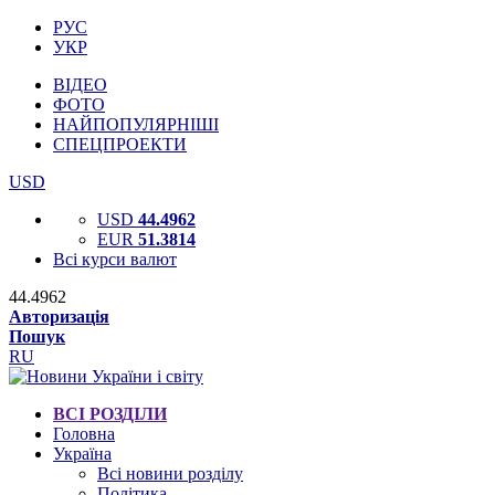
РУС
УКР
ВІДЕО
ФОТО
НАЙПОПУЛЯРНІШІ
СПЕЦПРОЕКТИ
USD
USD
44.4962
EUR
51.3814
Всі курси валют
44.4962
Авторизація
Пошук
RU
ВСІ РОЗДІЛИ
Головна
Україна
Всі новини розділу
Політика