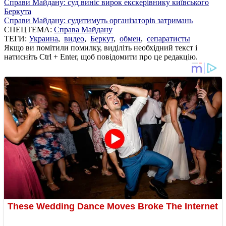
Справи Майдану: суд виніс вирок екскерівнику київського
Беркута
Справи Майдану: судитимуть організаторів затримань
СПЕЦТЕМА:
Справа Майдану
ТЕГИ:
Украина
,
видео
,
Беркут
,
обмен
,
сепаратисты
Якщо ви помітили помилку, виділіть необхідний текст і
натисніть Ctrl + Enter, щоб повідомити про це редакцію.