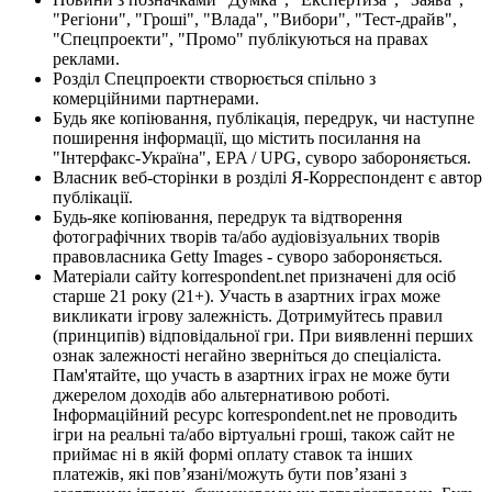
"Регіони", "Гроші", "Влада", "Вибори", "Тест-драйв",
"Спецпроекти", "Промо" публікуються на правах
реклами.
Розділ Спецпроекти створюється спільно з
комерційними партнерами.
Будь яке копіювання, публікація, передрук, чи наступне
поширення інформації, що містить посилання на
"Інтерфакс-Україна", EPA / UPG, суворо забороняється.
Власник веб-сторінки в розділі Я-Корреспондент є автор
публікації.
Будь-яке копіювання, передрук та відтворення
фотографічних творів та/або аудіовізуальних творів
правовласника Getty Images - суворо забороняється.
Матеріали сайту korrespondent.net призначені для осіб
старше 21 року (21+). Участь в азартних іграх може
викликати ігрову залежність. Дотримуйтесь правил
(принципів) відповідальної гри. При виявленні перших
ознак залежності негайно зверніться до спеціаліста.
Пам'ятайте, що участь в азартних іграх не може бути
джерелом доходів або альтернативою роботі.
Інформаційний ресурс korrespondent.net не проводить
ігри на реальні та/або віртуальні гроші, також сайт не
приймає ні в якій формі оплату ставок та інших
платежів, які пов’язані/можуть бути пов’язані з