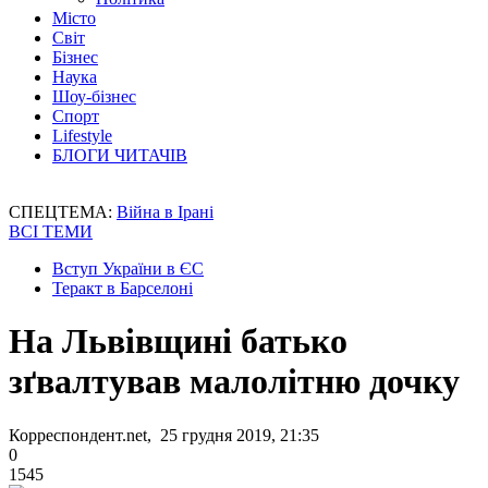
Місто
Світ
Бізнес
Наука
Шоу-бізнес
Спорт
Lifestyle
БЛОГИ ЧИТАЧІВ
СПЕЦТЕМА:
Війна в Ірані
ВСІ ТЕМИ
Вступ України в ЄС
Теракт в Барселоні
На Львівщині батько
зґвалтував малолітню дочку
Корреспондент.net, 25 грудня 2019, 21:35
0
1545