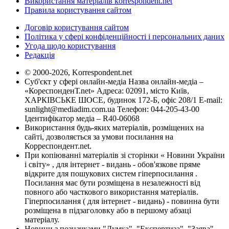
Використання матеріалів korrespondent.net
Правила користування сайтом
Договір користування сайтом
Політика у сфері конфіденційності і персональних даних
Угода щодо користування
Редакція
© 2000-2026, Korrespondent.net
Суб'єкт у сфері онлайн-медіа Назва онлайн-медіа –
«КореспонденТ.net» Адреса: 02091, місто Київ,
ХАРКІВСЬКЕ ШОСЕ, будинок 172-Б, офіс 208/1 E-mail:
sunlight@mediadim.com.ua
Телефон: 044-205-43-00
Ідентифікатор медіа – R40-06068
Використання будь-яких матеріалів, розміщених на
сайті, дозволяється за умови посилання на
Корреспондент.net.
При копіюванні матеріалів зі сторінки « Новини України
і світу» , для інтернет - видань - обов'язкове пряме
відкрите для пошукових систем гіперпосилання .
Посилання має бути розміщена в незалежності від
повного або часткового використання матеріалів.
Гіперпосилання ( для інтернет - видань) - повинна бути
розміщена в підзаголовку або в першому абзаці
матеріалу.
Новини з позначками "Думка", "Експертиза", "Заява",