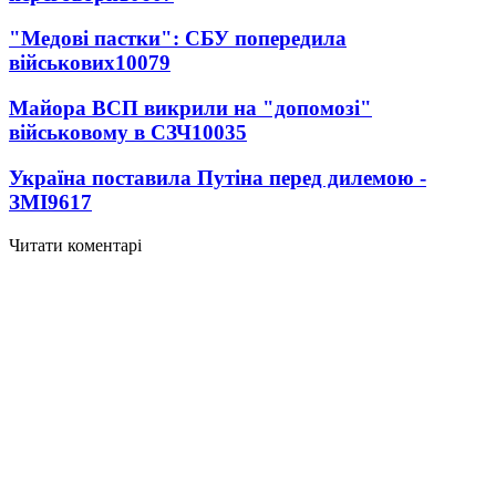
"Медові пастки": СБУ попередила
військових
10079
Майора ВСП викрили на "допомозі"
військовому в СЗЧ
10035
Україна поставила Путіна перед дилемою -
ЗМІ
9617
Читати коментарі