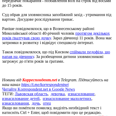
передбачає покарання - позбавлення волі на строк від восьми
до 15 років.
Суд обрав для зловмисника запобіжний захід - утримання під
вартою. Досудове розслідування триває.
Раніше повідомлялося, що в Вознесенському районі
Миколаївської області 40-річний чоловік
протягом декількох
років ґвалтував свою дочку
. Зараз дівчинці 11 років. Вона має
затримки в розвитку і відвідує спецшколу-інтернат.
Також повідомлялося, що під Києвом
спіймали педофіла, що
напав на дівчинку
. За розбещення дитини зловмисникові
загрожує до п'яти років за ґратами.
Новини від
Корреспондент.net
в Telegram. Підписуйтесь на
наш канал
https://t.me/korrespondentnet
Читайте Korrespondent.net в Google News
ТЕГИ:
Львовская область
,
девочка
,
изнасилование
,
изнасилование детей
,
изнасилование малолетних
,
изнасилования
,
дочь
,
отец
Якщо ви помітили помилку, виділіть необхідний текст і
натисніть Ctrl + Enter, щоб повідомити про це редакцію.