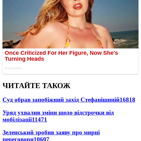
ЧИТАЙТЕ ТАКОЖ
Суд обрав запобіжний захід Стефанішиній
16818
Уряд ухвалив зміни щодо відстрочки від
мобілізації
11471
Зеленський зробив заяву про мирні
переговори
10607